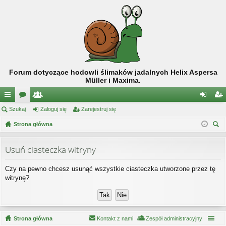
Forum dotyczące hodowli ślimaków jadalnych Helix Aspersa
Müller i Maxima.
ię
Szukaj
or
ży
Zaloguj się
Zarejestruj się
al
ar
ce
Strona główna
a
tk
og
ej
zu
j
o
uj
es
kaj
Usuń ciasteczka witryny
…
w
si
tru
Czy na pewno chcesz usunąć wszystkie ciasteczka utworzone przez tę
ni
ę
j
witrynę?
cy
si
ę
Strona główna
Kontakt z nami
Zespół administracyjny