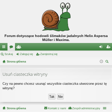
Forum dotyczące hodowli ślimaków jadalnych Helix Aspersa
Müller i Maxima.
ię
Szukaj
or
ży
Zaloguj się
Zarejestruj się
al
ar
ce
Strona główna
a
tk
og
ej
zu
j
o
uj
es
kaj
Usuń ciasteczka witryny
…
w
si
tru
Czy na pewno chcesz usunąć wszystkie ciasteczka utworzone przez tę
ni
ę
j
witrynę?
cy
si
ę
Strona główna
Kontakt z nami
Zespół administracyjny