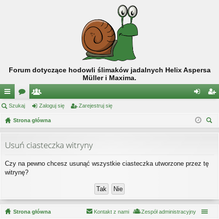
Forum dotyczące hodowli ślimaków jadalnych Helix Aspersa
Müller i Maxima.
ię
Szukaj
or
ży
Zaloguj się
Zarejestruj się
al
ar
ce
Strona główna
a
tk
og
ej
zu
j
o
uj
es
kaj
Usuń ciasteczka witryny
…
w
si
tru
Czy na pewno chcesz usunąć wszystkie ciasteczka utworzone przez tę
ni
ę
j
witrynę?
cy
si
ę
Strona główna
Kontakt z nami
Zespół administracyjny