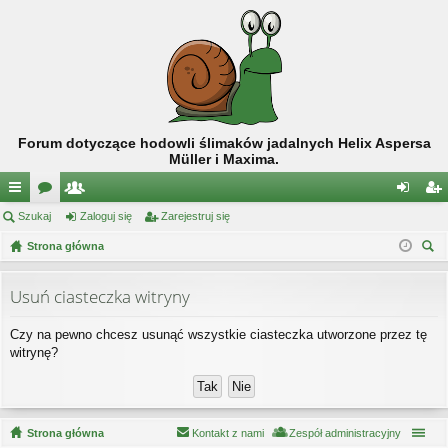
Forum dotyczące hodowli ślimaków jadalnych Helix Aspersa
Müller i Maxima.
ię
Szukaj
or
ży
Zaloguj się
Zarejestruj się
al
ar
ce
Strona główna
a
tk
og
ej
zu
j
o
uj
es
kaj
Usuń ciasteczka witryny
…
w
si
tru
Czy na pewno chcesz usunąć wszystkie ciasteczka utworzone przez tę
ni
ę
j
witrynę?
cy
si
ę
Strona główna
Kontakt z nami
Zespół administracyjny