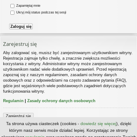
Zapamiętaj mnie
Ukryj mój status podczas tej sesji
Zarejestruj się
Aby zalogować się, musisz być zarejestrowanym użytkownikiem witryny.
Rejestracja zajmuje tylko chwilę, a znacznie zwiększa możliwości
korzystania z witryny. Administrator witryny może zarejestrowanym
użytkownikom nadać wiele dodatkowych uprawnień. Przed rejestracją
zapoznaj się z naszym regulaminem, zasadami ochrony danych
osobowych oraz z odpowiedziami na często zadawane pytania (FAQ),
gdzie jest wyjaśnionych wiele podstawowych zagadnień dotyczących
funkcjonowania witryny.
Regulamin
|
Zasady ochrony danych osobowych
Zarejestruj się
Ta strona używa ciasteczek (cookies -
dowiedz się więcej
), dzięki
którym nasz serwis może działać lepiej. Korzystając ze strony
Strona główna
Kontakt z nami
Zespół administracyjny