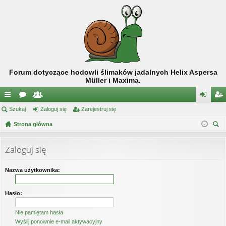
Forum dotyczące hodowli ślimaków jadalnych Helix Aspersa
Müller i Maxima.
ię
Szukaj
or
ży
Zaloguj się
Zarejestruj się
al
ar
ce
Strona główna
a
tk
og
ej
zu
j
o
uj
es
kaj
Zaloguj się
…
w
si
tru
ni
ę
j
Nazwa użytkownika:
cy
si
Hasło:
ę
Nie pamiętam hasła
Wyślij ponownie e-mail aktywacyjny