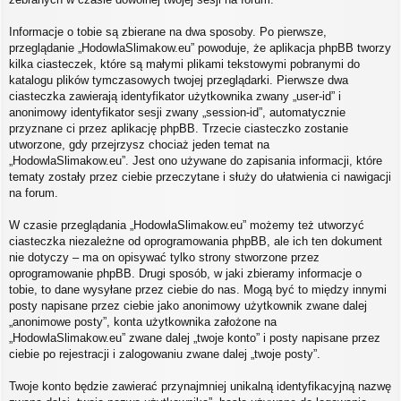
Informacje o tobie są zbierane na dwa sposoby. Po pierwsze,
przeglądanie „HodowlaSlimakow.eu” powoduje, że aplikacja phpBB tworzy
kilka ciasteczek, które są małymi plikami tekstowymi pobranymi do
katalogu plików tymczasowych twojej przeglądarki. Pierwsze dwa
ciasteczka zawierają identyfikator użytkownika zwany „user-id” i
anonimowy identyfikator sesji zwany „session-id”, automatycznie
przyznane ci przez aplikację phpBB. Trzecie ciasteczko zostanie
utworzone, gdy przejrzysz chociaż jeden temat na
„HodowlaSlimakow.eu”. Jest ono używane do zapisania informacji, które
tematy zostały przez ciebie przeczytane i służy do ułatwienia ci nawigacji
na forum.
W czasie przeglądania „HodowlaSlimakow.eu” możemy też utworzyć
ciasteczka niezależne od oprogramowania phpBB, ale ich ten dokument
nie dotyczy – ma on opisywać tylko strony stworzone przez
oprogramowanie phpBB. Drugi sposób, w jaki zbieramy informacje o
tobie, to dane wysyłane przez ciebie do nas. Mogą być to między innymi
posty napisane przez ciebie jako anonimowy użytkownik zwane dalej
„anonimowe posty”, konta użytkownika założone na
„HodowlaSlimakow.eu” zwane dalej „twoje konto” i posty napisane przez
ciebie po rejestracji i zalogowaniu zwane dalej „twoje posty”.
Twoje konto będzie zawierać przynajmniej unikalną identyfikacyjną nazwę