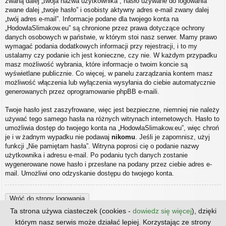
zwaną dalej „twoja nazwa użytkownika”, hasło używane do logowania
zwane dalej „twoje hasło” i osobisty aktywny adres e-mail zwany dalej
„twój adres e-mail”. Informacje podane dla twojego konta na
„HodowlaSlimakow.eu” są chronione przez prawa dotyczące ochrony
danych osobowych w państwie, w którym stoi nasz serwer. Mamy prawo
wymagać podania dodatkowych informacji przy rejestracji, i to my
ustalamy czy podanie ich jest konieczne, czy nie. W każdym przypadku
masz możliwość wybrania, które informacje o twoim koncie są
wyświetlane publicznie. Co więcej, w panelu zarządzania kontem masz
możliwość włączenia lub wyłączenia wysyłania do ciebie automatycznie
generowanych przez oprogramowanie phpBB e-maili.
Twoje hasło jest zaszyfrowane, więc jest bezpieczne, niemniej nie należy
używać tego samego hasła na różnych witrynach internetowych. Hasło to
umożliwia dostęp do twojego konta na „HodowlaSlimakow.eu”, więc chroń
je i w żadnym wypadku nie podawaj
nikomu
. Jeśli je zapomnisz, użyj
funkcji „Nie pamiętam hasła”. Witryna poprosi cię o podanie nazwy
użytkownika i adresu e-mail. Po podaniu tych danych zostanie
wygenerowane nowe hasło i przesłane na podany przez ciebie adres e-
mail. Umożliwi ono odzyskanie dostępu do twojego konta.
Wróć do strony logowania
Ta strona używa ciasteczek (cookies -
dowiedz się więcej
), dzięki
którym nasz serwis może działać lepiej. Korzystając ze strony