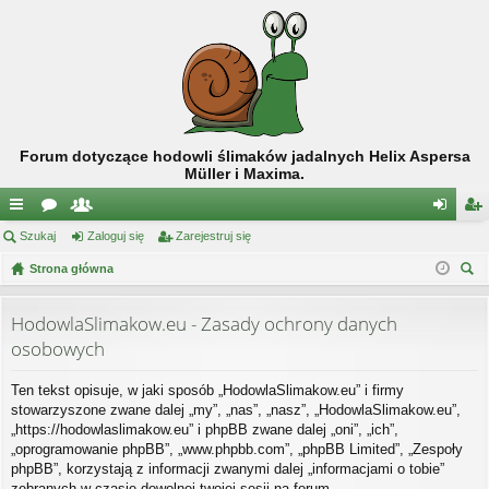
Forum dotyczące hodowli ślimaków jadalnych Helix Aspersa
Müller i Maxima.
ię
Szukaj
or
ży
Zaloguj się
Zarejestruj się
al
ar
ce
Strona główna
a
tk
og
ej
zu
j
o
uj
es
kaj
HodowlaSlimakow.eu - Zasady ochrony danych
…
w
si
tru
osobowych
ni
ę
j
Ten tekst opisuje, w jaki sposób „HodowlaSlimakow.eu” i firmy
cy
si
stowarzyszone zwane dalej „my”, „nas”, „nasz”, „HodowlaSlimakow.eu”,
„https://hodowlaslimakow.eu” i phpBB zwane dalej „oni”, „ich”,
ę
„oprogramowanie phpBB”, „www.phpbb.com”, „phpBB Limited”, „Zespoły
phpBB”, korzystają z informacji zwanymi dalej „informacjami o tobie”
zebranych w czasie dowolnej twojej sesji na forum.