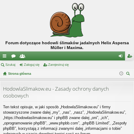
Forum dotyczące hodowli ślimaków jadalnych Helix Aspersa
Müller i Maxima.
ię
Szukaj
or
ży
Zaloguj się
Zarejestruj się
al
ar
ce
Strona główna
a
tk
og
ej
zu
j
o
uj
es
kaj
HodowlaSlimakow.eu - Zasady ochrony danych
…
w
si
tru
osobowych
ni
ę
j
Ten tekst opisuje, w jaki sposób „HodowlaSlimakow.eu” i firmy
cy
si
stowarzyszone zwane dalej „my”, „nas”, „nasz”, „HodowlaSlimakow.eu”,
„https://hodowlaslimakow.eu” i phpBB zwane dalej „oni”, „ich”,
ę
„oprogramowanie phpBB”, „www.phpbb.com”, „phpBB Limited”, „Zespoły
phpBB”, korzystają z informacji zwanymi dalej „informacjami o tobie”
zebranych w czasie dowolnej twojej sesji na forum.