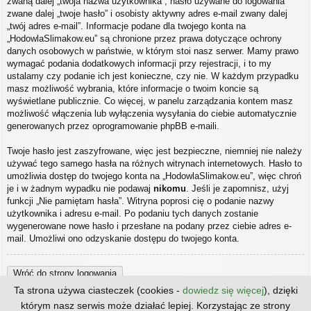
zwaną dalej „twoja nazwa użytkownika”, hasło używane do logowania
zwane dalej „twoje hasło” i osobisty aktywny adres e-mail zwany dalej
„twój adres e-mail”. Informacje podane dla twojego konta na
„HodowlaSlimakow.eu” są chronione przez prawa dotyczące ochrony
danych osobowych w państwie, w którym stoi nasz serwer. Mamy prawo
wymagać podania dodatkowych informacji przy rejestracji, i to my
ustalamy czy podanie ich jest konieczne, czy nie. W każdym przypadku
masz możliwość wybrania, które informacje o twoim koncie są
wyświetlane publicznie. Co więcej, w panelu zarządzania kontem masz
możliwość włączenia lub wyłączenia wysyłania do ciebie automatycznie
generowanych przez oprogramowanie phpBB e-maili.
Twoje hasło jest zaszyfrowane, więc jest bezpieczne, niemniej nie należy
używać tego samego hasła na różnych witrynach internetowych. Hasło to
umożliwia dostęp do twojego konta na „HodowlaSlimakow.eu”, więc chroń
je i w żadnym wypadku nie podawaj
nikomu
. Jeśli je zapomnisz, użyj
funkcji „Nie pamiętam hasła”. Witryna poprosi cię o podanie nazwy
użytkownika i adresu e-mail. Po podaniu tych danych zostanie
wygenerowane nowe hasło i przesłane na podany przez ciebie adres e-
mail. Umożliwi ono odzyskanie dostępu do twojego konta.
Wróć do strony logowania
Ta strona używa ciasteczek (cookies -
dowiedz się więcej
), dzięki
którym nasz serwis może działać lepiej. Korzystając ze strony