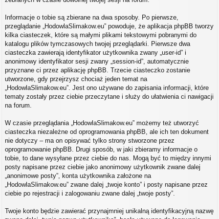
Informacje o tobie są zbierane na dwa sposoby. Po pierwsze,
przeglądanie „HodowlaSlimakow.eu” powoduje, że aplikacja phpBB tworzy
kilka ciasteczek, które są małymi plikami tekstowymi pobranymi do
katalogu plików tymczasowych twojej przeglądarki. Pierwsze dwa
ciasteczka zawierają identyfikator użytkownika zwany „user-id” i
anonimowy identyfikator sesji zwany „session-id”, automatycznie
przyznane ci przez aplikację phpBB. Trzecie ciasteczko zostanie
utworzone, gdy przejrzysz chociaż jeden temat na
„HodowlaSlimakow.eu”. Jest ono używane do zapisania informacji, które
tematy zostały przez ciebie przeczytane i służy do ułatwienia ci nawigacji
na forum.
W czasie przeglądania „HodowlaSlimakow.eu” możemy też utworzyć
ciasteczka niezależne od oprogramowania phpBB, ale ich ten dokument
nie dotyczy – ma on opisywać tylko strony stworzone przez
oprogramowanie phpBB. Drugi sposób, w jaki zbieramy informacje o
tobie, to dane wysyłane przez ciebie do nas. Mogą być to między innymi
posty napisane przez ciebie jako anonimowy użytkownik zwane dalej
„anonimowe posty”, konta użytkownika założone na
„HodowlaSlimakow.eu” zwane dalej „twoje konto” i posty napisane przez
ciebie po rejestracji i zalogowaniu zwane dalej „twoje posty”.
Twoje konto będzie zawierać przynajmniej unikalną identyfikacyjną nazwę