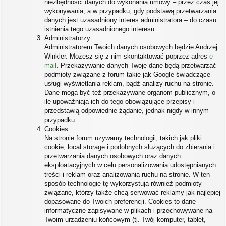
niezbędności danych do wykonania umowy – przez czas jej
wykonywania, a w przypadku, gdy podstawą przetwarzania
danych jest uzasadniony interes administratora – do czasu
istnienia tego uzasadnionego interesu.
Administratorzy
Administratorem Twoich danych osobowych będzie Andrzej
Winkler. Możesz się z nim skontaktować poprzez adres
e-
mail
. Przekazywanie danych Twoje dane będą przetwarzać
podmioty związane z forum takie jak Google świadczące
usługi wyświetlania reklam, bądź analizy ruchu na stronie.
Dane mogą być też przekazywane organom publicznym, o
ile upoważniają ich do tego obowiązujące przepisy i
przedstawią odpowiednie żądanie, jednak nigdy w innym
przypadku.
Cookies
Na stronie forum używamy technologii, takich jak pliki
cookie, local storage i podobnych służących do zbierania i
przetwarzania danych osobowych oraz danych
eksploatacyjnych w celu personalizowania udostępnianych
treści i reklam oraz analizowania ruchu na stronie. W ten
sposób technologię tę wykorzystują również podmioty
związane, którzy także chcą serwować reklamy jak najlepiej
dopasowane do Twoich preferencji. Cookies to dane
informatyczne zapisywane w plikach i przechowywane na
Twoim urządzeniu końcowym (tj. Twój komputer, tablet,