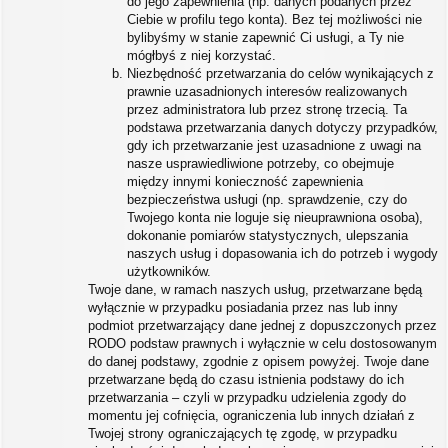
do jego zapewnienia (np. danych podanych przez
Ciebie w profilu tego konta). Bez tej możliwości nie
bylibyśmy w stanie zapewnić Ci usługi, a Ty nie
mógłbyś z niej korzystać.
Niezbędność przetwarzania do celów wynikających z
prawnie uzasadnionych interesów realizowanych
przez administratora lub przez stronę trzecią. Ta
podstawa przetwarzania danych dotyczy przypadków,
gdy ich przetwarzanie jest uzasadnione z uwagi na
nasze usprawiedliwione potrzeby, co obejmuje
między innymi konieczność zapewnienia
bezpieczeństwa usługi (np. sprawdzenie, czy do
Twojego konta nie loguje się nieuprawniona osoba),
dokonanie pomiarów statystycznych, ulepszania
naszych usług i dopasowania ich do potrzeb i wygody
użytkowników.
Twoje dane, w ramach naszych usług, przetwarzane będą
wyłącznie w przypadku posiadania przez nas lub inny
podmiot przetwarzający dane jednej z dopuszczonych przez
RODO podstaw prawnych i wyłącznie w celu dostosowanym
do danej podstawy, zgodnie z opisem powyżej. Twoje dane
przetwarzane będą do czasu istnienia podstawy do ich
przetwarzania – czyli w przypadku udzielenia zgody do
momentu jej cofnięcia, ograniczenia lub innych działań z
Twojej strony ograniczających tę zgodę, w przypadku