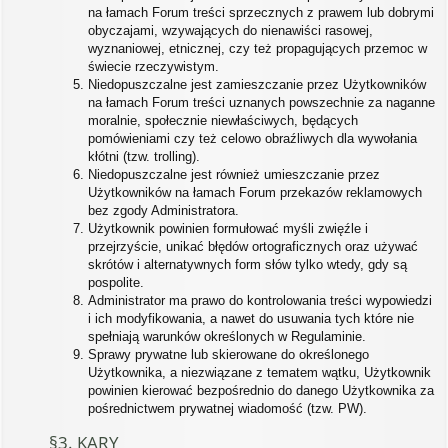
na łamach Forum treści sprzecznych z prawem lub dobrymi
obyczajami, wzywających do nienawiści rasowej,
wyznaniowej, etnicznej, czy też propagujących przemoc w
świecie rzeczywistym.
Niedopuszczalne jest zamieszczanie przez Użytkowników
na łamach Forum treści uznanych powszechnie za naganne
moralnie, społecznie niewłaściwych, będących
pomówieniami czy też celowo obraźliwych dla wywołania
kłótni (tzw. trolling).
Niedopuszczalne jest również umieszczanie przez
Użytkowników na łamach Forum przekazów reklamowych
bez zgody Administratora.
Użytkownik powinien formułować myśli zwięźle i
przejrzyście, unikać błędów ortograficznych oraz używać
skrótów i alternatywnych form słów tylko wtedy, gdy są
pospolite.
Administrator ma prawo do kontrolowania treści wypowiedzi
i ich modyfikowania, a nawet do usuwania tych które nie
spełniają warunków określonych w Regulaminie.
Sprawy prywatne lub skierowane do określonego
Użytkownika, a niezwiązane z tematem wątku, Użytkownik
powinien kierować bezpośrednio do danego Użytkownika za
pośrednictwem prywatnej wiadomość (tzw. PW).
§3. KARY