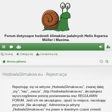
Forum dotyczące hodowli ślimaków jadalnych Helix Aspersa
Müller i Maxima.
ię
Szukaj
or
ży
Zaloguj się
Zarejestruj się
al
ar
ce
Strona główna
a
tk
og
ej
zu
j
o
uj
es
kaj
HodowlaSlimakow.eu - Rejestracja
…
w
si
tru
ni
ę
j
Rejestrując się na witrynie „HodowlaSlimakow.eu”, zwanej dalej
„my”, ”nas”, „nasza”, „http://hodowlaslimakow.eu”, akceptujesz
cy
si
wyszczególnione poniżej postanowienia oraz REGULAMIN
ę
FORUM. Jeśli ich nie akceptujesz, opuść to miejsce, naciskając
przycisk „Nie akceptuję”. Administracja witryny
„HodowlaSlimakow.eu” ma prawo w dowolnym czasie zmienić