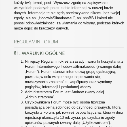
każdy twój temat, post. Wyrażasz zgodę na zapisywanie
wszystkich podanych przez ciebie informacji w naszej bazie
danych. Informacje te nie będą przekazywane nikomu bez twojej
zgody, ale ani „HodowlaSlimakow.eu”, ani phpBB Limited nie
ponosi odpowiedzialności za włamania do witryny, podczas których
może dojść do kradzieży danych.
REGULAMIN FORUM
§1. WARUNKI OGÓLNE
Niniejszy Regulamin określa zasady i warunki korzystania z
Forum Internetowego HodowlaSlimakow.eu (zwanego dalej
„Forum”). Forum stanowi internetową grupę dyskusyjną,
powstałą w celu wzajemnego inspirowania się,
nawiązywania znajomości, współpracy oraz wymiany
poglądów, informacji i posiadanej wiedzy.
Administratorem Forum jest Andrew zwany dalej
„Administratorem”.
Użytkownikiem Forum może być osoba fizyczna
posiadająca pełną zdolność do czynności prawnych, która
korzysta z Forum, jak również osoba fizyczna, która w dniu
rejestracji ukończyła 13 rok życia, po uzyskaniu zgody
opiekunów prawnych (zwany dalej „Użytkownikiem”).