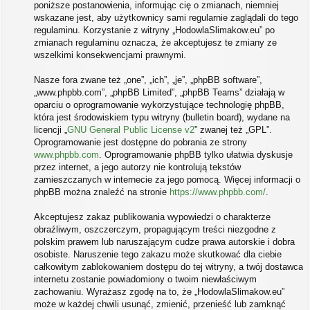
poniższe postanowienia, informując cię o zmianach, niemniej
wskazane jest, aby użytkownicy sami regularnie zaglądali do tego
regulaminu. Korzystanie z witryny „HodowlaSlimakow.eu” po
zmianach regulaminu oznacza, że akceptujesz te zmiany ze
wszelkimi konsekwencjami prawnymi.
Nasze fora zwane też „one”, „ich”, „je”, „phpBB software”,
„www.phpbb.com”, „phpBB Limited”, „phpBB Teams” działają w
oparciu o oprogramowanie wykorzystujące technologię phpBB,
która jest środowiskiem typu witryny (bulletin board), wydane na
licencji „
GNU General Public License v2
” zwanej też „GPL”.
Oprogramowanie jest dostępne do pobrania ze strony
www.phpbb.com
. Oprogramowanie phpBB tylko ułatwia dyskusje
przez internet, a jego autorzy nie kontrolują tekstów
zamieszczanych w internecie za jego pomocą. Więcej informacji o
phpBB można znaleźć na stronie
https://www.phpbb.com/
.
Akceptujesz zakaz publikowania wypowiedzi o charakterze
obraźliwym, oszczerczym, propagującym treści niezgodne z
polskim prawem lub naruszającym cudze prawa autorskie i dobra
osobiste. Naruszenie tego zakazu może skutkować dla ciebie
całkowitym zablokowaniem dostępu do tej witryny, a twój dostawca
internetu zostanie powiadomiony o twoim niewłaściwym
zachowaniu. Wyrażasz zgodę na to, że „HodowlaSlimakow.eu”
może w każdej chwili usunąć, zmienić, przenieść lub zamknąć