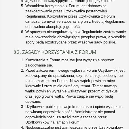
Językiem obowiązującym na Forum jest język polski.
Warunkiem korzystania z Forum jest dobrowolne
zaakceptowanie przez Użytkownika postanowień
Regulaminu. Korzystanie przez Użytkownika z Forum
oznacza, że uważnie zapoznał się on z treścią Regulaminu,
dobrowolnie akceptuje jego treść.
W sprawach nieuregulowanych w Regulaminie zastosowanie
mają powszechnie obowiązujące przepisy prawa, a wszelkie
spory będą rozstrzygane przez właściwe sądy polskie.
§2. ZASADY KORZYSTANIA Z FORUM
Korzystanie z Forum możliwe jest wyłącznie poprzez
zalogowanie się.
Przed założeniem nowego wątku na Forum Użytkownik jest
zobowiązany do sprawdzenia, czy nie istnieje podobny lub
taki sam wątek na Forum. Nowy wątek powinien mieć
klarownie i zrozumiale określony temat. Temat nowego
wątku powinien wyraźnie wskazywać przedmiot dyskusji
oraz jego główne wątki. Powtarzające się wątki będą
usuwane.
Użytkownik publikuje swoje komentarze i opinie wyłącznie
na własną odpowiedzialność. Administrator nie ponosi
odpowiedzialności za treści zamieszczane przez
Użytkowników na łamach Forum.
Niedopuszczalne jest zamieszczanie przez Użytkowników