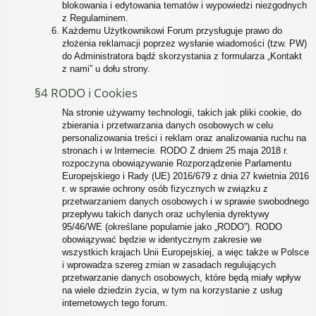
blokowania i edytowania tematów i wypowiedzi niezgodnych
z Regulaminem.
Każdemu Użytkownikowi Forum przysługuje prawo do
złożenia reklamacji poprzez wysłanie wiadomości (tzw. PW)
do Administratora bądź skorzystania z formularza „Kontakt
z nami” u dołu strony.
§4 RODO i Cookies
Na stronie używamy technologii, takich jak pliki cookie, do
zbierania i przetwarzania danych osobowych w celu
personalizowania treści i reklam oraz analizowania ruchu na
stronach i w Internecie. RODO Z dniem 25 maja 2018 r.
rozpoczyna obowiązywanie Rozporządzenie Parlamentu
Europejskiego i Rady (UE) 2016/679 z dnia 27 kwietnia 2016
r. w sprawie ochrony osób fizycznych w związku z
przetwarzaniem danych osobowych i w sprawie swobodnego
przepływu takich danych oraz uchylenia dyrektywy
95/46/WE (określane popularnie jako „RODO”). RODO
obowiązywać będzie w identycznym zakresie we
wszystkich krajach Unii Europejskiej, a więc także w Polsce
i wprowadza szereg zmian w zasadach regulujących
przetwarzanie danych osobowych, które będą miały wpływ
na wiele dziedzin życia, w tym na korzystanie z usług
internetowych tego forum.