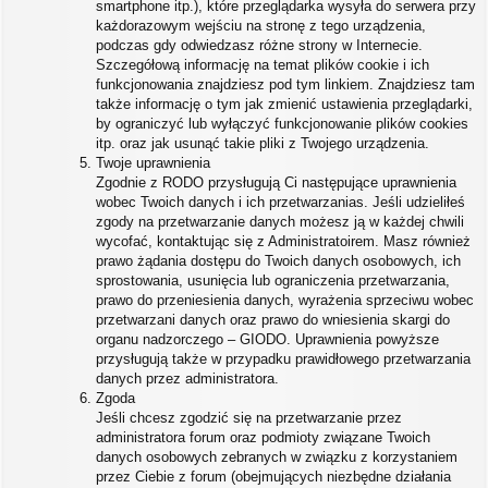
smartphone itp.), które przeglądarka wysyła do serwera przy
każdorazowym wejściu na stronę z tego urządzenia,
podczas gdy odwiedzasz różne strony w Internecie.
Szczegółową informację na temat plików cookie i ich
funkcjonowania znajdziesz pod tym linkiem. Znajdziesz tam
także informację o tym jak zmienić ustawienia przeglądarki,
by ograniczyć lub wyłączyć funkcjonowanie plików cookies
itp. oraz jak usunąć takie pliki z Twojego urządzenia.
Twoje uprawnienia
Zgodnie z RODO przysługują Ci następujące uprawnienia
wobec Twoich danych i ich przetwarzanias. Jeśli udzieliłeś
zgody na przetwarzanie danych możesz ją w każdej chwili
wycofać, kontaktując się z Administratoirem. Masz również
prawo żądania dostępu do Twoich danych osobowych, ich
sprostowania, usunięcia lub ograniczenia przetwarzania,
prawo do przeniesienia danych, wyrażenia sprzeciwu wobec
przetwarzani danych oraz prawo do wniesienia skargi do
organu nadzorczego – GIODO. Uprawnienia powyższe
przysługują także w przypadku prawidłowego przetwarzania
danych przez administratora.
Zgoda
Jeśli chcesz zgodzić się na przetwarzanie przez
administratora forum oraz podmioty związane Twoich
danych osobowych zebranych w związku z korzystaniem
przez Ciebie z forum (obejmujących niezbędne działania