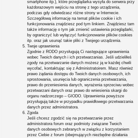
smartphone itp.), które przeglądarka wysyła do serwera przy
każdorazowym wejściu na stronę z tego urządzenia,
podczas gdy odwiedzasz różne strony w Internecie.
Szczegółową informację na temat plików cookie i ich
funkcjonowania znajdziesz pod tym linkiem. Znajdziesz tam
także informację o tym jak zmienić ustawienia przeglądarki,
by ograniczyć lub wyłączyć funkcjonowanie plików cookies
itp. oraz jak usunąć takie pliki z Twojego urządzenia.
Twoje uprawnienia
Zgodnie z RODO przysługują Ci następujące uprawnienia
wobec Twoich danych i ich przetwarzanias. Jeśli udzieliłeś
zgody na przetwarzanie danych możesz ją w każdej chwili
wycofać, kontaktując się z Administratoirem. Masz również
prawo żądania dostępu do Twoich danych osobowych, ich
sprostowania, usunięcia lub ograniczenia przetwarzania,
prawo do przeniesienia danych, wyrażenia sprzeciwu wobec
przetwarzani danych oraz prawo do wniesienia skargi do
organu nadzorczego – GIODO. Uprawnienia powyższe
przysługują także w przypadku prawidłowego przetwarzania
danych przez administratora.
Zgoda
Jeśli chcesz zgodzić się na przetwarzanie przez
administratora forum oraz podmioty związane Twoich
danych osobowych zebranych w związku z korzystaniem
przez Ciebie z forum (obejmujących niezbędne działania