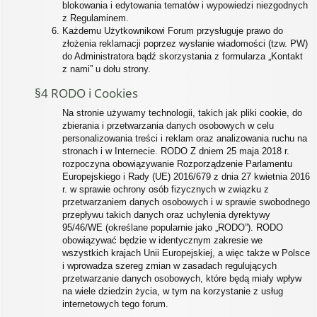
blokowania i edytowania tematów i wypowiedzi niezgodnych
z Regulaminem.
Każdemu Użytkownikowi Forum przysługuje prawo do
złożenia reklamacji poprzez wysłanie wiadomości (tzw. PW)
do Administratora bądź skorzystania z formularza „Kontakt
z nami” u dołu strony.
§4 RODO i Cookies
Na stronie używamy technologii, takich jak pliki cookie, do
zbierania i przetwarzania danych osobowych w celu
personalizowania treści i reklam oraz analizowania ruchu na
stronach i w Internecie. RODO Z dniem 25 maja 2018 r.
rozpoczyna obowiązywanie Rozporządzenie Parlamentu
Europejskiego i Rady (UE) 2016/679 z dnia 27 kwietnia 2016
r. w sprawie ochrony osób fizycznych w związku z
przetwarzaniem danych osobowych i w sprawie swobodnego
przepływu takich danych oraz uchylenia dyrektywy
95/46/WE (określane popularnie jako „RODO”). RODO
obowiązywać będzie w identycznym zakresie we
wszystkich krajach Unii Europejskiej, a więc także w Polsce
i wprowadza szereg zmian w zasadach regulujących
przetwarzanie danych osobowych, które będą miały wpływ
na wiele dziedzin życia, w tym na korzystanie z usług
internetowych tego forum.