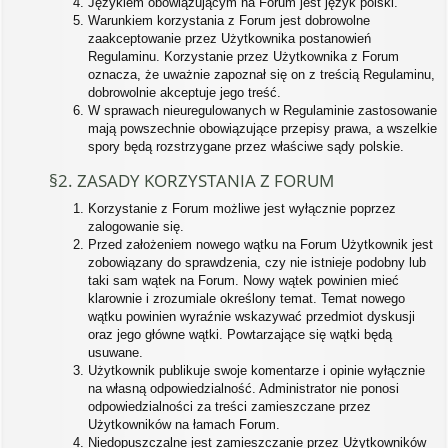
Językiem obowiązującym na Forum jest język polski.
Warunkiem korzystania z Forum jest dobrowolne
zaakceptowanie przez Użytkownika postanowień
Regulaminu. Korzystanie przez Użytkownika z Forum
oznacza, że uważnie zapoznał się on z treścią Regulaminu,
dobrowolnie akceptuje jego treść.
W sprawach nieuregulowanych w Regulaminie zastosowanie
mają powszechnie obowiązujące przepisy prawa, a wszelkie
spory będą rozstrzygane przez właściwe sądy polskie.
§2. ZASADY KORZYSTANIA Z FORUM
Korzystanie z Forum możliwe jest wyłącznie poprzez
zalogowanie się.
Przed założeniem nowego wątku na Forum Użytkownik jest
zobowiązany do sprawdzenia, czy nie istnieje podobny lub
taki sam wątek na Forum. Nowy wątek powinien mieć
klarownie i zrozumiale określony temat. Temat nowego
wątku powinien wyraźnie wskazywać przedmiot dyskusji
oraz jego główne wątki. Powtarzające się wątki będą
usuwane.
Użytkownik publikuje swoje komentarze i opinie wyłącznie
na własną odpowiedzialność. Administrator nie ponosi
odpowiedzialności za treści zamieszczane przez
Użytkowników na łamach Forum.
Niedopuszczalne jest zamieszczanie przez Użytkowników