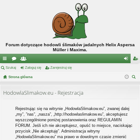
Forum dotyczące hodowli ślimaków jadalnych Helix Aspersa
Müller i Maxima.
ię
Szukaj
or
ży
Zaloguj się
Zarejestruj się
al
ar
ce
Strona główna
a
tk
og
ej
zu
j
o
uj
es
kaj
HodowlaSlimakow.eu - Rejestracja
…
w
si
tru
ni
ę
j
Rejestrując się na witrynie „HodowlaSlimakow.eu”, zwanej dalej
„my”, ”nas”, „nasza”, „http://hodowlaslimakow.eu”, akceptujesz
cy
si
wyszczególnione poniżej postanowienia oraz REGULAMIN
ę
FORUM. Jeśli ich nie akceptujesz, opuść to miejsce, naciskając
przycisk „Nie akceptuję”. Administracja witryny
„HodowlaSlimakow.eu” ma prawo w dowolnym czasie zmienić