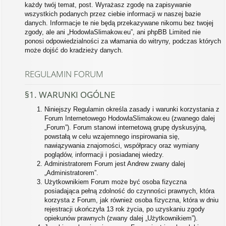
każdy twój temat, post. Wyrażasz zgodę na zapisywanie
wszystkich podanych przez ciebie informacji w naszej bazie
danych. Informacje te nie będą przekazywane nikomu bez twojej
zgody, ale ani „HodowlaSlimakow.eu”, ani phpBB Limited nie
ponosi odpowiedzialności za włamania do witryny, podczas których
może dojść do kradzieży danych.
REGULAMIN FORUM
§1. WARUNKI OGÓLNE
Niniejszy Regulamin określa zasady i warunki korzystania z
Forum Internetowego HodowlaSlimakow.eu (zwanego dalej
„Forum”). Forum stanowi internetową grupę dyskusyjną,
powstałą w celu wzajemnego inspirowania się,
nawiązywania znajomości, współpracy oraz wymiany
poglądów, informacji i posiadanej wiedzy.
Administratorem Forum jest Andrew zwany dalej
„Administratorem”.
Użytkownikiem Forum może być osoba fizyczna
posiadająca pełną zdolność do czynności prawnych, która
korzysta z Forum, jak również osoba fizyczna, która w dniu
rejestracji ukończyła 13 rok życia, po uzyskaniu zgody
opiekunów prawnych (zwany dalej „Użytkownikiem”).