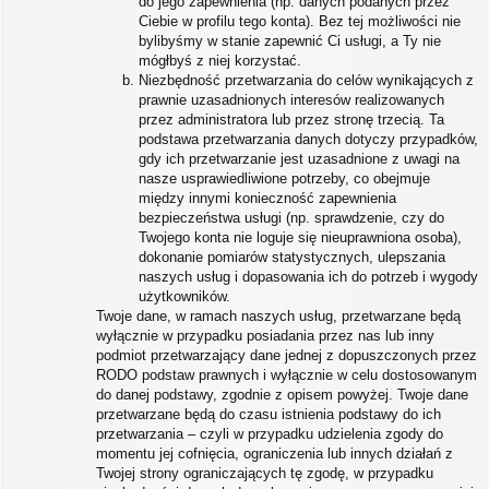
do jego zapewnienia (np. danych podanych przez
Ciebie w profilu tego konta). Bez tej możliwości nie
bylibyśmy w stanie zapewnić Ci usługi, a Ty nie
mógłbyś z niej korzystać.
Niezbędność przetwarzania do celów wynikających z
prawnie uzasadnionych interesów realizowanych
przez administratora lub przez stronę trzecią. Ta
podstawa przetwarzania danych dotyczy przypadków,
gdy ich przetwarzanie jest uzasadnione z uwagi na
nasze usprawiedliwione potrzeby, co obejmuje
między innymi konieczność zapewnienia
bezpieczeństwa usługi (np. sprawdzenie, czy do
Twojego konta nie loguje się nieuprawniona osoba),
dokonanie pomiarów statystycznych, ulepszania
naszych usług i dopasowania ich do potrzeb i wygody
użytkowników.
Twoje dane, w ramach naszych usług, przetwarzane będą
wyłącznie w przypadku posiadania przez nas lub inny
podmiot przetwarzający dane jednej z dopuszczonych przez
RODO podstaw prawnych i wyłącznie w celu dostosowanym
do danej podstawy, zgodnie z opisem powyżej. Twoje dane
przetwarzane będą do czasu istnienia podstawy do ich
przetwarzania – czyli w przypadku udzielenia zgody do
momentu jej cofnięcia, ograniczenia lub innych działań z
Twojej strony ograniczających tę zgodę, w przypadku