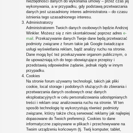
niezbędności danych do wykonania umowy – przez czas jej
wykonywania, a w przypadku, gdy podstawą przetwarzania
danych jest uzasadniony interes administratora – do czasu
istnienia tego uzasadnionego interesu.
Administratorzy
Administratorem Twoich danych osobowych będzie Andrzej
Winkler. Możesz się z nim skontaktować poprzez adres
e-
mail
. Przekazywanie danych Twoje dane będą przetwarzać
podmioty związane z forum takie jak Google świadczące
usługi wyświetlania reklam, bądź analizy ruchu na stronie.
Dane mogą być też przekazywane organom publicznym, o
ile upoważniają ich do tego obowiązujące przepisy i
przedstawią odpowiednie żądanie, jednak nigdy w innym
przypadku.
Cookies
Na stronie forum używamy technologii, takich jak pliki
cookie, local storage i podobnych służących do zbierania i
przetwarzania danych osobowych oraz danych
eksploatacyjnych w celu personalizowania udostępnianych
treści i reklam oraz analizowania ruchu na stronie. W ten
sposób technologię tę wykorzystują również podmioty
związane, którzy także chcą serwować reklamy jak najlepiej
dopasowane do Twoich preferencji. Cookies to dane
informatyczne zapisywane w plikach i przechowywane na
Twoim urządzeniu końcowym (tj. Twój komputer, tablet,