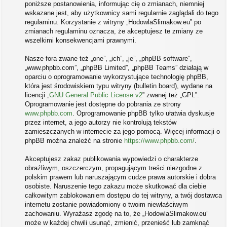
poniższe postanowienia, informując cię o zmianach, niemniej
wskazane jest, aby użytkownicy sami regularnie zaglądali do tego
regulaminu. Korzystanie z witryny „HodowlaSlimakow.eu” po
zmianach regulaminu oznacza, że akceptujesz te zmiany ze
wszelkimi konsekwencjami prawnymi.
Nasze fora zwane też „one”, „ich”, „je”, „phpBB software”,
„www.phpbb.com”, „phpBB Limited”, „phpBB Teams” działają w
oparciu o oprogramowanie wykorzystujące technologię phpBB,
która jest środowiskiem typu witryny (bulletin board), wydane na
licencji „
GNU General Public License v2
” zwanej też „GPL”.
Oprogramowanie jest dostępne do pobrania ze strony
www.phpbb.com
. Oprogramowanie phpBB tylko ułatwia dyskusje
przez internet, a jego autorzy nie kontrolują tekstów
zamieszczanych w internecie za jego pomocą. Więcej informacji o
phpBB można znaleźć na stronie
https://www.phpbb.com/
.
Akceptujesz zakaz publikowania wypowiedzi o charakterze
obraźliwym, oszczerczym, propagującym treści niezgodne z
polskim prawem lub naruszającym cudze prawa autorskie i dobra
osobiste. Naruszenie tego zakazu może skutkować dla ciebie
całkowitym zablokowaniem dostępu do tej witryny, a twój dostawca
internetu zostanie powiadomiony o twoim niewłaściwym
zachowaniu. Wyrażasz zgodę na to, że „HodowlaSlimakow.eu”
może w każdej chwili usunąć, zmienić, przenieść lub zamknąć