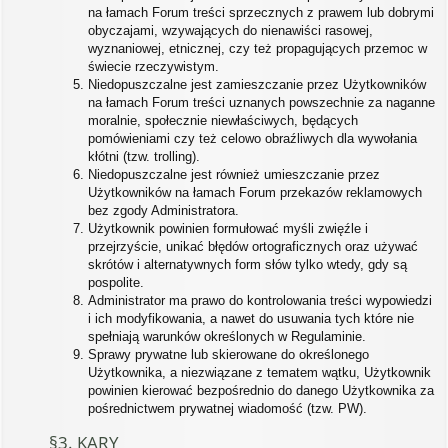
na łamach Forum treści sprzecznych z prawem lub dobrymi
obyczajami, wzywających do nienawiści rasowej,
wyznaniowej, etnicznej, czy też propagujących przemoc w
świecie rzeczywistym.
Niedopuszczalne jest zamieszczanie przez Użytkowników
na łamach Forum treści uznanych powszechnie za naganne
moralnie, społecznie niewłaściwych, będących
pomówieniami czy też celowo obraźliwych dla wywołania
kłótni (tzw. trolling).
Niedopuszczalne jest również umieszczanie przez
Użytkowników na łamach Forum przekazów reklamowych
bez zgody Administratora.
Użytkownik powinien formułować myśli zwięźle i
przejrzyście, unikać błędów ortograficznych oraz używać
skrótów i alternatywnych form słów tylko wtedy, gdy są
pospolite.
Administrator ma prawo do kontrolowania treści wypowiedzi
i ich modyfikowania, a nawet do usuwania tych które nie
spełniają warunków określonych w Regulaminie.
Sprawy prywatne lub skierowane do określonego
Użytkownika, a niezwiązane z tematem wątku, Użytkownik
powinien kierować bezpośrednio do danego Użytkownika za
pośrednictwem prywatnej wiadomość (tzw. PW).
§3. KARY