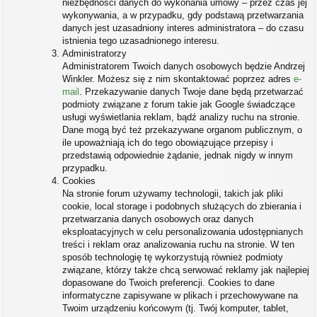
niezbędności danych do wykonania umowy – przez czas jej
wykonywania, a w przypadku, gdy podstawą przetwarzania
danych jest uzasadniony interes administratora – do czasu
istnienia tego uzasadnionego interesu.
Administratorzy
Administratorem Twoich danych osobowych będzie Andrzej
Winkler. Możesz się z nim skontaktować poprzez adres
e-
mail
. Przekazywanie danych Twoje dane będą przetwarzać
podmioty związane z forum takie jak Google świadczące
usługi wyświetlania reklam, bądź analizy ruchu na stronie.
Dane mogą być też przekazywane organom publicznym, o
ile upoważniają ich do tego obowiązujące przepisy i
przedstawią odpowiednie żądanie, jednak nigdy w innym
przypadku.
Cookies
Na stronie forum używamy technologii, takich jak pliki
cookie, local storage i podobnych służących do zbierania i
przetwarzania danych osobowych oraz danych
eksploatacyjnych w celu personalizowania udostępnianych
treści i reklam oraz analizowania ruchu na stronie. W ten
sposób technologię tę wykorzystują również podmioty
związane, którzy także chcą serwować reklamy jak najlepiej
dopasowane do Twoich preferencji. Cookies to dane
informatyczne zapisywane w plikach i przechowywane na
Twoim urządzeniu końcowym (tj. Twój komputer, tablet,