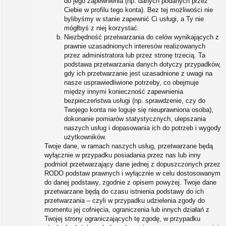
do jego zapewnienia (np. danych podanych przez
Ciebie w profilu tego konta). Bez tej możliwości nie
bylibyśmy w stanie zapewnić Ci usługi, a Ty nie
mógłbyś z niej korzystać.
Niezbędność przetwarzania do celów wynikających z
prawnie uzasadnionych interesów realizowanych
przez administratora lub przez stronę trzecią. Ta
podstawa przetwarzania danych dotyczy przypadków,
gdy ich przetwarzanie jest uzasadnione z uwagi na
nasze usprawiedliwione potrzeby, co obejmuje
między innymi konieczność zapewnienia
bezpieczeństwa usługi (np. sprawdzenie, czy do
Twojego konta nie loguje się nieuprawniona osoba),
dokonanie pomiarów statystycznych, ulepszania
naszych usług i dopasowania ich do potrzeb i wygody
użytkowników.
Twoje dane, w ramach naszych usług, przetwarzane będą
wyłącznie w przypadku posiadania przez nas lub inny
podmiot przetwarzający dane jednej z dopuszczonych przez
RODO podstaw prawnych i wyłącznie w celu dostosowanym
do danej podstawy, zgodnie z opisem powyżej. Twoje dane
przetwarzane będą do czasu istnienia podstawy do ich
przetwarzania – czyli w przypadku udzielenia zgody do
momentu jej cofnięcia, ograniczenia lub innych działań z
Twojej strony ograniczających tę zgodę, w przypadku