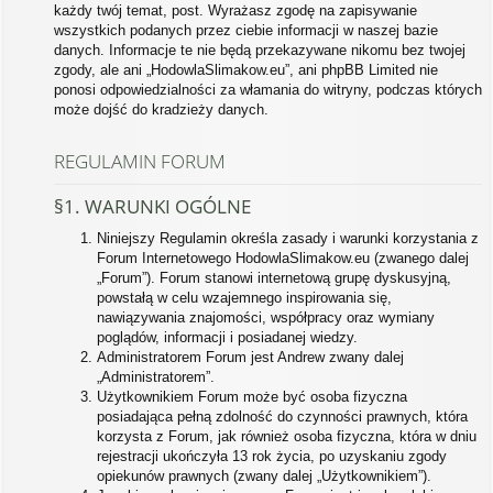
każdy twój temat, post. Wyrażasz zgodę na zapisywanie
wszystkich podanych przez ciebie informacji w naszej bazie
danych. Informacje te nie będą przekazywane nikomu bez twojej
zgody, ale ani „HodowlaSlimakow.eu”, ani phpBB Limited nie
ponosi odpowiedzialności za włamania do witryny, podczas których
może dojść do kradzieży danych.
REGULAMIN FORUM
§1. WARUNKI OGÓLNE
Niniejszy Regulamin określa zasady i warunki korzystania z
Forum Internetowego HodowlaSlimakow.eu (zwanego dalej
„Forum”). Forum stanowi internetową grupę dyskusyjną,
powstałą w celu wzajemnego inspirowania się,
nawiązywania znajomości, współpracy oraz wymiany
poglądów, informacji i posiadanej wiedzy.
Administratorem Forum jest Andrew zwany dalej
„Administratorem”.
Użytkownikiem Forum może być osoba fizyczna
posiadająca pełną zdolność do czynności prawnych, która
korzysta z Forum, jak również osoba fizyczna, która w dniu
rejestracji ukończyła 13 rok życia, po uzyskaniu zgody
opiekunów prawnych (zwany dalej „Użytkownikiem”).