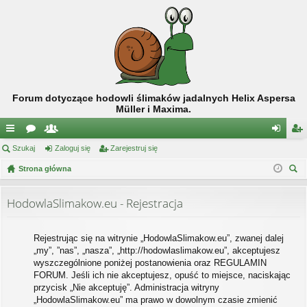
Forum dotyczące hodowli ślimaków jadalnych Helix Aspersa
Müller i Maxima.
ię
Szukaj
or
ży
Zaloguj się
Zarejestruj się
al
ar
ce
Strona główna
a
tk
og
ej
zu
j
o
uj
es
kaj
HodowlaSlimakow.eu - Rejestracja
…
w
si
tru
ni
ę
j
Rejestrując się na witrynie „HodowlaSlimakow.eu”, zwanej dalej
„my”, ”nas”, „nasza”, „http://hodowlaslimakow.eu”, akceptujesz
cy
si
wyszczególnione poniżej postanowienia oraz REGULAMIN
ę
FORUM. Jeśli ich nie akceptujesz, opuść to miejsce, naciskając
przycisk „Nie akceptuję”. Administracja witryny
„HodowlaSlimakow.eu” ma prawo w dowolnym czasie zmienić