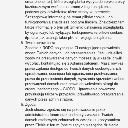
smartphone itp.), które przeglądarka wysyła do serwera przy
każdorazowym wejściu na stronę z tego urządzenia,
podczas gdy odwiedzasz różne strony w Internecie.
Szczegółową informację na temat plików cookie i ich
funkcjonowania znajdziesz pod tym linkiem. Znajdziesz tam
także informację o tym jak zmienić ustawienia przeglądarki,
by ograniczyć lub wyłączyć funkcjonowanie plików cookies
itp. oraz jak usunąć takie pliki z Twojego urządzenia.
Twoje uprawnienia
Zgodnie z RODO przysługują Ci następujące uprawnienia
wobec Twoich danych i ich przetwarzanias. Jeśli udzieliłeś
zgody na przetwarzanie danych możesz ją w każdej chwili
wycofać, kontaktując się z Administratoirem. Masz również
prawo żądania dostępu do Twoich danych osobowych, ich
sprostowania, usunięcia lub ograniczenia przetwarzania,
prawo do przeniesienia danych, wyrażenia sprzeciwu wobec
przetwarzani danych oraz prawo do wniesienia skargi do
organu nadzorczego – GIODO. Uprawnienia powyższe
przysługują także w przypadku prawidłowego przetwarzania
danych przez administratora.
Zgoda
Jeśli chcesz zgodzić się na przetwarzanie przez
administratora forum oraz podmioty związane Twoich
danych osobowych zebranych w związku z korzystaniem
przez Ciebie z forum (obejmujących niezbędne działania