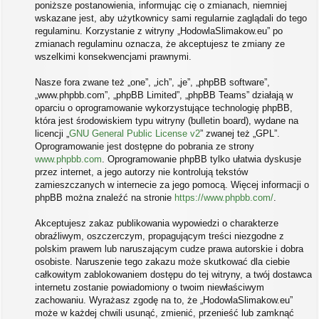
poniższe postanowienia, informując cię o zmianach, niemniej
wskazane jest, aby użytkownicy sami regularnie zaglądali do tego
regulaminu. Korzystanie z witryny „HodowlaSlimakow.eu” po
zmianach regulaminu oznacza, że akceptujesz te zmiany ze
wszelkimi konsekwencjami prawnymi.
Nasze fora zwane też „one”, „ich”, „je”, „phpBB software”,
„www.phpbb.com”, „phpBB Limited”, „phpBB Teams” działają w
oparciu o oprogramowanie wykorzystujące technologię phpBB,
która jest środowiskiem typu witryny (bulletin board), wydane na
licencji „
GNU General Public License v2
” zwanej też „GPL”.
Oprogramowanie jest dostępne do pobrania ze strony
www.phpbb.com
. Oprogramowanie phpBB tylko ułatwia dyskusje
przez internet, a jego autorzy nie kontrolują tekstów
zamieszczanych w internecie za jego pomocą. Więcej informacji o
phpBB można znaleźć na stronie
https://www.phpbb.com/
.
Akceptujesz zakaz publikowania wypowiedzi o charakterze
obraźliwym, oszczerczym, propagującym treści niezgodne z
polskim prawem lub naruszającym cudze prawa autorskie i dobra
osobiste. Naruszenie tego zakazu może skutkować dla ciebie
całkowitym zablokowaniem dostępu do tej witryny, a twój dostawca
internetu zostanie powiadomiony o twoim niewłaściwym
zachowaniu. Wyrażasz zgodę na to, że „HodowlaSlimakow.eu”
może w każdej chwili usunąć, zmienić, przenieść lub zamknąć