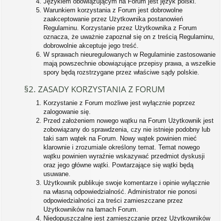
Językiem obowiązującym na Forum jest język polski.
Warunkiem korzystania z Forum jest dobrowolne
zaakceptowanie przez Użytkownika postanowień
Regulaminu. Korzystanie przez Użytkownika z Forum
oznacza, że uważnie zapoznał się on z treścią Regulaminu,
dobrowolnie akceptuje jego treść.
W sprawach nieuregulowanych w Regulaminie zastosowanie
mają powszechnie obowiązujące przepisy prawa, a wszelkie
spory będą rozstrzygane przez właściwe sądy polskie.
§2. ZASADY KORZYSTANIA Z FORUM
Korzystanie z Forum możliwe jest wyłącznie poprzez
zalogowanie się.
Przed założeniem nowego wątku na Forum Użytkownik jest
zobowiązany do sprawdzenia, czy nie istnieje podobny lub
taki sam wątek na Forum. Nowy wątek powinien mieć
klarownie i zrozumiale określony temat. Temat nowego
wątku powinien wyraźnie wskazywać przedmiot dyskusji
oraz jego główne wątki. Powtarzające się wątki będą
usuwane.
Użytkownik publikuje swoje komentarze i opinie wyłącznie
na własną odpowiedzialność. Administrator nie ponosi
odpowiedzialności za treści zamieszczane przez
Użytkowników na łamach Forum.
Niedopuszczalne jest zamieszczanie przez Użytkowników