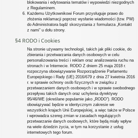
blokowania i edytowania tematów i wypowiedzi niezgodnych
z Regulaminem.
Każdemu Użytkownikowi Forum przysługuje prawo do
złożenia reklamacji poprzez wysłanie wiadomości (tzw. PW)
do Administratora bądź skorzystania z formularza „Kontakt
z nami” u dołu strony.
§4 RODO i Cookies
Na stronie używamy technologii, takich jak pliki cookie, do
zbierania i przetwarzania danych osobowych w celu
personalizowania treści i reklam oraz analizowania ruchu na
stronach i w Internecie. RODO Z dniem 25 maja 2018 r.
rozpoczyna obowiązywanie Rozporządzenie Parlamentu
Europejskiego i Rady (UE) 2016/679 z dnia 27 kwietnia 2016
r. w sprawie ochrony osób fizycznych w związku z
przetwarzaniem danych osobowych i w sprawie swobodnego
przepływu takich danych oraz uchylenia dyrektywy
95/46/WE (określane popularnie jako „RODO”). RODO
obowiązywać będzie w identycznym zakresie we
wszystkich krajach Unii Europejskiej, a więc także w Polsce
i wprowadza szereg zmian w zasadach regulujących
przetwarzanie danych osobowych, które będą miały wpływ
na wiele dziedzin życia, w tym na korzystanie z usług
internetowych tego forum.