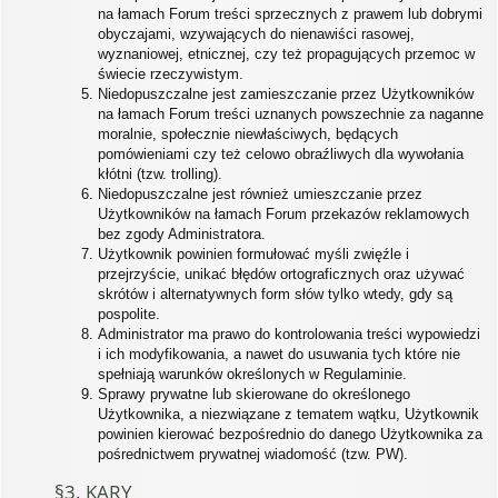
na łamach Forum treści sprzecznych z prawem lub dobrymi
obyczajami, wzywających do nienawiści rasowej,
wyznaniowej, etnicznej, czy też propagujących przemoc w
świecie rzeczywistym.
Niedopuszczalne jest zamieszczanie przez Użytkowników
na łamach Forum treści uznanych powszechnie za naganne
moralnie, społecznie niewłaściwych, będących
pomówieniami czy też celowo obraźliwych dla wywołania
kłótni (tzw. trolling).
Niedopuszczalne jest również umieszczanie przez
Użytkowników na łamach Forum przekazów reklamowych
bez zgody Administratora.
Użytkownik powinien formułować myśli zwięźle i
przejrzyście, unikać błędów ortograficznych oraz używać
skrótów i alternatywnych form słów tylko wtedy, gdy są
pospolite.
Administrator ma prawo do kontrolowania treści wypowiedzi
i ich modyfikowania, a nawet do usuwania tych które nie
spełniają warunków określonych w Regulaminie.
Sprawy prywatne lub skierowane do określonego
Użytkownika, a niezwiązane z tematem wątku, Użytkownik
powinien kierować bezpośrednio do danego Użytkownika za
pośrednictwem prywatnej wiadomość (tzw. PW).
§3. KARY