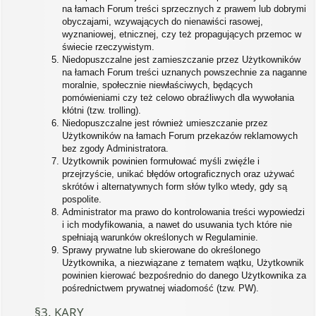
na łamach Forum treści sprzecznych z prawem lub dobrymi
obyczajami, wzywających do nienawiści rasowej,
wyznaniowej, etnicznej, czy też propagujących przemoc w
świecie rzeczywistym.
Niedopuszczalne jest zamieszczanie przez Użytkowników
na łamach Forum treści uznanych powszechnie za naganne
moralnie, społecznie niewłaściwych, będących
pomówieniami czy też celowo obraźliwych dla wywołania
kłótni (tzw. trolling).
Niedopuszczalne jest również umieszczanie przez
Użytkowników na łamach Forum przekazów reklamowych
bez zgody Administratora.
Użytkownik powinien formułować myśli zwięźle i
przejrzyście, unikać błędów ortograficznych oraz używać
skrótów i alternatywnych form słów tylko wtedy, gdy są
pospolite.
Administrator ma prawo do kontrolowania treści wypowiedzi
i ich modyfikowania, a nawet do usuwania tych które nie
spełniają warunków określonych w Regulaminie.
Sprawy prywatne lub skierowane do określonego
Użytkownika, a niezwiązane z tematem wątku, Użytkownik
powinien kierować bezpośrednio do danego Użytkownika za
pośrednictwem prywatnej wiadomość (tzw. PW).
§3. KARY