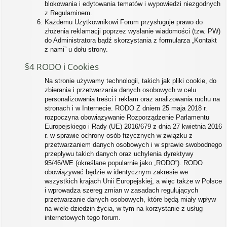
blokowania i edytowania tematów i wypowiedzi niezgodnych
z Regulaminem.
Każdemu Użytkownikowi Forum przysługuje prawo do
złożenia reklamacji poprzez wysłanie wiadomości (tzw. PW)
do Administratora bądź skorzystania z formularza „Kontakt
z nami” u dołu strony.
§4 RODO i Cookies
Na stronie używamy technologii, takich jak pliki cookie, do
zbierania i przetwarzania danych osobowych w celu
personalizowania treści i reklam oraz analizowania ruchu na
stronach i w Internecie. RODO Z dniem 25 maja 2018 r.
rozpoczyna obowiązywanie Rozporządzenie Parlamentu
Europejskiego i Rady (UE) 2016/679 z dnia 27 kwietnia 2016
r. w sprawie ochrony osób fizycznych w związku z
przetwarzaniem danych osobowych i w sprawie swobodnego
przepływu takich danych oraz uchylenia dyrektywy
95/46/WE (określane popularnie jako „RODO”). RODO
obowiązywać będzie w identycznym zakresie we
wszystkich krajach Unii Europejskiej, a więc także w Polsce
i wprowadza szereg zmian w zasadach regulujących
przetwarzanie danych osobowych, które będą miały wpływ
na wiele dziedzin życia, w tym na korzystanie z usług
internetowych tego forum.