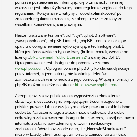
poniższe postanowienia, informując cię o zmianach, niemniej
wskazane jest, aby użytkownicy sami regularnie zaglądali do tego
regulaminu. Korzystanie z witryny „HodowlaSlimakow.eu” po
zmianach regulaminu oznacza, że akceptujesz te zmiany ze
wszelkimi konsekwencjami prawnymi.
Nasze fora zwane też „one”, „ich”, „je”, „phpBB software”,
„www.phpbb.com”, „phpBB Limited”, „phpBB Teams” działają w
oparciu o oprogramowanie wykorzystujące technologię phpBB,
która jest środowiskiem typu witryny (bulletin board), wydane na
licencji „
GNU General Public License v2
” zwanej też „GPL”.
Oprogramowanie jest dostępne do pobrania ze strony
www.phpbb.com
. Oprogramowanie phpBB tylko ułatwia dyskusje
przez internet, a jego autorzy nie kontrolują tekstów
zamieszczanych w internecie za jego pomocą. Więcej informacji o
phpBB można znaleźć na stronie
https://www.phpbb.com/
.
Akceptujesz zakaz publikowania wypowiedzi o charakterze
obraźliwym, oszczerczym, propagującym treści niezgodne z
polskim prawem lub naruszającym cudze prawa autorskie i dobra
osobiste. Naruszenie tego zakazu może skutkować dla ciebie
całkowitym zablokowaniem dostępu do tej witryny, a twój dostawca
internetu zostanie powiadomiony o twoim niewłaściwym
zachowaniu. Wyrażasz zgodę na to, że „HodowlaSlimakow.eu”
może w każdej chwili usunąć, zmienić, przenieść lub zamknąć