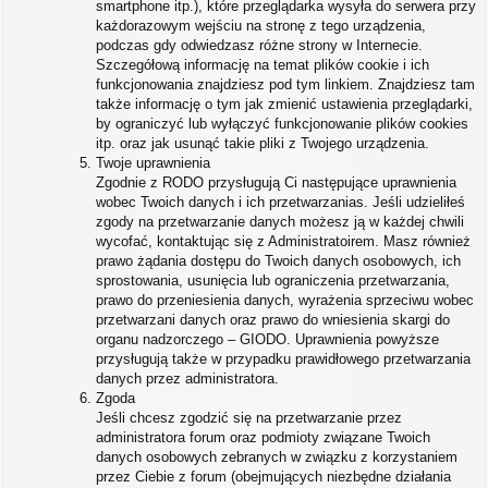
smartphone itp.), które przeglądarka wysyła do serwera przy
każdorazowym wejściu na stronę z tego urządzenia,
podczas gdy odwiedzasz różne strony w Internecie.
Szczegółową informację na temat plików cookie i ich
funkcjonowania znajdziesz pod tym linkiem. Znajdziesz tam
także informację o tym jak zmienić ustawienia przeglądarki,
by ograniczyć lub wyłączyć funkcjonowanie plików cookies
itp. oraz jak usunąć takie pliki z Twojego urządzenia.
Twoje uprawnienia
Zgodnie z RODO przysługują Ci następujące uprawnienia
wobec Twoich danych i ich przetwarzanias. Jeśli udzieliłeś
zgody na przetwarzanie danych możesz ją w każdej chwili
wycofać, kontaktując się z Administratoirem. Masz również
prawo żądania dostępu do Twoich danych osobowych, ich
sprostowania, usunięcia lub ograniczenia przetwarzania,
prawo do przeniesienia danych, wyrażenia sprzeciwu wobec
przetwarzani danych oraz prawo do wniesienia skargi do
organu nadzorczego – GIODO. Uprawnienia powyższe
przysługują także w przypadku prawidłowego przetwarzania
danych przez administratora.
Zgoda
Jeśli chcesz zgodzić się na przetwarzanie przez
administratora forum oraz podmioty związane Twoich
danych osobowych zebranych w związku z korzystaniem
przez Ciebie z forum (obejmujących niezbędne działania