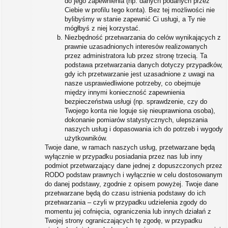
do jego zapewnienia (np. danych podanych przez
Ciebie w profilu tego konta). Bez tej możliwości nie
bylibyśmy w stanie zapewnić Ci usługi, a Ty nie
mógłbyś z niej korzystać.
Niezbędność przetwarzania do celów wynikających z
prawnie uzasadnionych interesów realizowanych
przez administratora lub przez stronę trzecią. Ta
podstawa przetwarzania danych dotyczy przypadków,
gdy ich przetwarzanie jest uzasadnione z uwagi na
nasze usprawiedliwione potrzeby, co obejmuje
między innymi konieczność zapewnienia
bezpieczeństwa usługi (np. sprawdzenie, czy do
Twojego konta nie loguje się nieuprawniona osoba),
dokonanie pomiarów statystycznych, ulepszania
naszych usług i dopasowania ich do potrzeb i wygody
użytkowników.
Twoje dane, w ramach naszych usług, przetwarzane będą
wyłącznie w przypadku posiadania przez nas lub inny
podmiot przetwarzający dane jednej z dopuszczonych przez
RODO podstaw prawnych i wyłącznie w celu dostosowanym
do danej podstawy, zgodnie z opisem powyżej. Twoje dane
przetwarzane będą do czasu istnienia podstawy do ich
przetwarzania – czyli w przypadku udzielenia zgody do
momentu jej cofnięcia, ograniczenia lub innych działań z
Twojej strony ograniczających tę zgodę, w przypadku