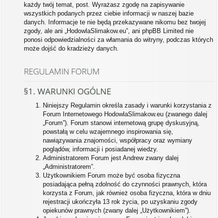
każdy twój temat, post. Wyrażasz zgodę na zapisywanie
wszystkich podanych przez ciebie informacji w naszej bazie
danych. Informacje te nie będą przekazywane nikomu bez twojej
zgody, ale ani „HodowlaSlimakow.eu”, ani phpBB Limited nie
ponosi odpowiedzialności za włamania do witryny, podczas których
może dojść do kradzieży danych.
REGULAMIN FORUM
§1. WARUNKI OGÓLNE
Niniejszy Regulamin określa zasady i warunki korzystania z
Forum Internetowego HodowlaSlimakow.eu (zwanego dalej
„Forum”). Forum stanowi internetową grupę dyskusyjną,
powstałą w celu wzajemnego inspirowania się,
nawiązywania znajomości, współpracy oraz wymiany
poglądów, informacji i posiadanej wiedzy.
Administratorem Forum jest Andrew zwany dalej
„Administratorem”.
Użytkownikiem Forum może być osoba fizyczna
posiadająca pełną zdolność do czynności prawnych, która
korzysta z Forum, jak również osoba fizyczna, która w dniu
rejestracji ukończyła 13 rok życia, po uzyskaniu zgody
opiekunów prawnych (zwany dalej „Użytkownikiem”).