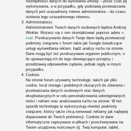
niezbędności danych do wykonania umowy – przez czas jej
wykonywania, a w przypadku, gdy podstawą przetwarzania
danych jest uzasadniony interes administratora – do czasu
istnienia tego uzasadnionego interesu.
Administratorzy
Administratorem Twoich danych osobowych będzie Andrzej
Winkler. Możesz się z nim skontaktować poprzez adres
e-
mail
. Przekazywanie danych Twoje dane będą przetwarzać
podmioty związane z forum takie jak Google świadczące
usługi wyświetlania reklam, bądź analizy ruchu na stronie.
Dane mogą być też przekazywane organom publicznym, o
ile upoważniają ich do tego obowiązujące przepisy i
przedstawią odpowiednie żądanie, jednak nigdy w innym
przypadku.
Cookies
Na stronie forum używamy technologii, takich jak pliki
cookie, local storage i podobnych służących do zbierania i
przetwarzania danych osobowych oraz danych
eksploatacyjnych w celu personalizowania udostępnianych
treści i reklam oraz analizowania ruchu na stronie. W ten
sposób technologię tę wykorzystują również podmioty
związane, którzy także chcą serwować reklamy jak najlepiej
dopasowane do Twoich preferencji. Cookies to dane
informatyczne zapisywane w plikach i przechowywane na
Twoim urządzeniu końcowym (tj. Twój komputer, tablet,