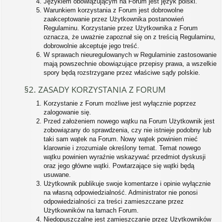
Językiem obowiązującym na Forum jest język polski.
Warunkiem korzystania z Forum jest dobrowolne
zaakceptowanie przez Użytkownika postanowień
Regulaminu. Korzystanie przez Użytkownika z Forum
oznacza, że uważnie zapoznał się on z treścią Regulaminu,
dobrowolnie akceptuje jego treść.
W sprawach nieuregulowanych w Regulaminie zastosowanie
mają powszechnie obowiązujące przepisy prawa, a wszelkie
spory będą rozstrzygane przez właściwe sądy polskie.
§2. ZASADY KORZYSTANIA Z FORUM
Korzystanie z Forum możliwe jest wyłącznie poprzez
zalogowanie się.
Przed założeniem nowego wątku na Forum Użytkownik jest
zobowiązany do sprawdzenia, czy nie istnieje podobny lub
taki sam wątek na Forum. Nowy wątek powinien mieć
klarownie i zrozumiale określony temat. Temat nowego
wątku powinien wyraźnie wskazywać przedmiot dyskusji
oraz jego główne wątki. Powtarzające się wątki będą
usuwane.
Użytkownik publikuje swoje komentarze i opinie wyłącznie
na własną odpowiedzialność. Administrator nie ponosi
odpowiedzialności za treści zamieszczane przez
Użytkowników na łamach Forum.
Niedopuszczalne jest zamieszczanie przez Użytkowników