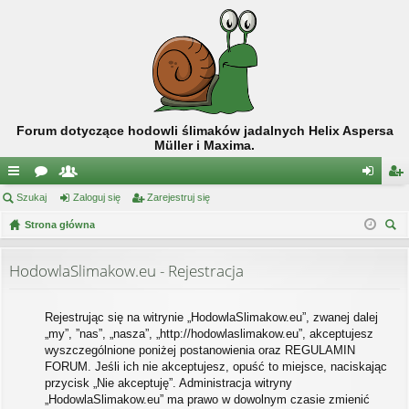
Forum dotyczące hodowli ślimaków jadalnych Helix Aspersa
Müller i Maxima.
ię
Szukaj
or
ży
Zaloguj się
Zarejestruj się
al
ar
ce
Strona główna
a
tk
og
ej
zu
j
o
uj
es
kaj
HodowlaSlimakow.eu - Rejestracja
…
w
si
tru
ni
ę
j
Rejestrując się na witrynie „HodowlaSlimakow.eu”, zwanej dalej
„my”, ”nas”, „nasza”, „http://hodowlaslimakow.eu”, akceptujesz
cy
si
wyszczególnione poniżej postanowienia oraz REGULAMIN
ę
FORUM. Jeśli ich nie akceptujesz, opuść to miejsce, naciskając
przycisk „Nie akceptuję”. Administracja witryny
„HodowlaSlimakow.eu” ma prawo w dowolnym czasie zmienić