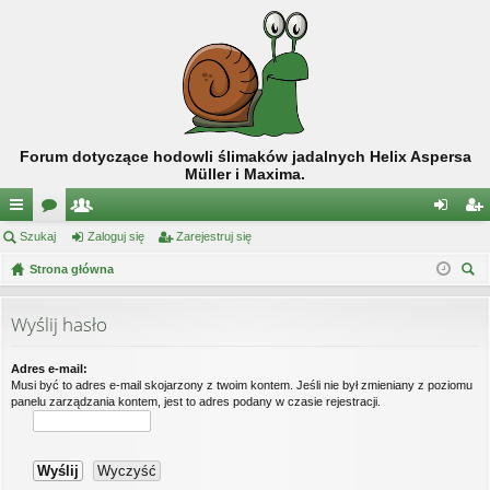
Forum dotyczące hodowli ślimaków jadalnych Helix Aspersa
Müller i Maxima.
ię
Szukaj
or
ży
Zaloguj się
Zarejestruj się
al
ar
ce
Strona główna
a
tk
og
ej
zu
j
o
uj
es
kaj
Wyślij hasło
…
w
si
tru
ni
ę
j
Adres e-mail:
Musi być to adres e-mail skojarzony z twoim kontem. Jeśli nie był zmieniany z poziomu
cy
si
panelu zarządzania kontem, jest to adres podany w czasie rejestracji.
ę