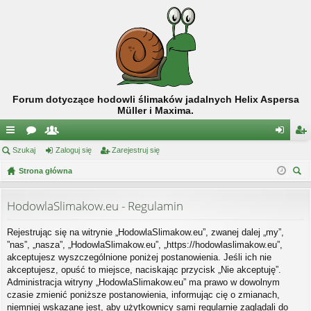
Forum dotyczące hodowli ślimaków jadalnych Helix Aspersa
Müller i Maxima.
ię
Szukaj
or
ży
Zaloguj się
Zarejestruj się
al
ar
ce
Strona główna
a
tk
og
ej
zu
j
o
uj
es
kaj
HodowlaSlimakow.eu - Regulamin
…
w
si
tru
Rejestrując się na witrynie „HodowlaSlimakow.eu”, zwanej dalej „my”,
ni
ę
j
”nas”, „nasza”, „HodowlaSlimakow.eu”, „https://hodowlaslimakow.eu”,
cy
si
akceptujesz wyszczególnione poniżej postanowienia. Jeśli ich nie
akceptujesz, opuść to miejsce, naciskając przycisk „Nie akceptuję”.
ę
Administracja witryny „HodowlaSlimakow.eu” ma prawo w dowolnym
czasie zmienić poniższe postanowienia, informując cię o zmianach,
niemniej wskazane jest, aby użytkownicy sami regularnie zaglądali do