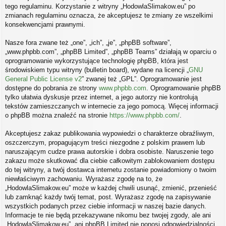
tego regulaminu. Korzystanie z witryny „HodowlaSlimakow.eu” po
zmianach regulaminu oznacza, że akceptujesz te zmiany ze wszelkimi
konsekwencjami prawnymi.
Nasze fora zwane też „one”, „ich”, „je”, „phpBB software”,
„www.phpbb.com”, „phpBB Limited”, „phpBB Teams” działają w oparciu o
oprogramowanie wykorzystujące technologię phpBB, która jest
środowiskiem typu witryny (bulletin board), wydane na licencji „
GNU
General Public License v2
” zwanej też „GPL”. Oprogramowanie jest
dostępne do pobrania ze strony
www.phpbb.com
. Oprogramowanie phpBB
tylko ułatwia dyskusje przez internet, a jego autorzy nie kontrolują
tekstów zamieszczanych w internecie za jego pomocą. Więcej informacji
o phpBB można znaleźć na stronie
https://www.phpbb.com/
.
Akceptujesz zakaz publikowania wypowiedzi o charakterze obraźliwym,
oszczerczym, propagującym treści niezgodne z polskim prawem lub
naruszającym cudze prawa autorskie i dobra osobiste. Naruszenie tego
zakazu może skutkować dla ciebie całkowitym zablokowaniem dostępu
do tej witryny, a twój dostawca internetu zostanie powiadomiony o twoim
niewłaściwym zachowaniu. Wyrażasz zgodę na to, że
„HodowlaSlimakow.eu” może w każdej chwili usunąć, zmienić, przenieść
lub zamknąć każdy twój temat, post. Wyrażasz zgodę na zapisywanie
wszystkich podanych przez ciebie informacji w naszej bazie danych.
Informacje te nie będą przekazywane nikomu bez twojej zgody, ale ani
„HodowlaSlimakow.eu”, ani phpBB Limited nie ponosi odpowiedzialności