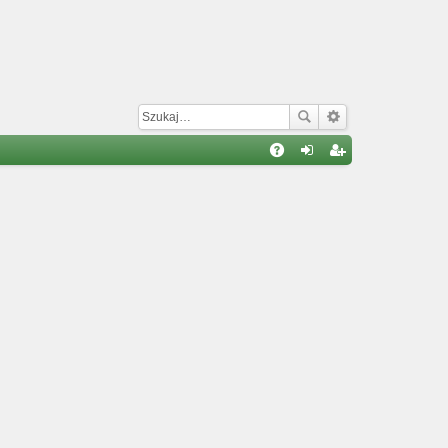
W
A
al
ar
Q
og
ej
uj
es
si
tru
ę
j
si
ę