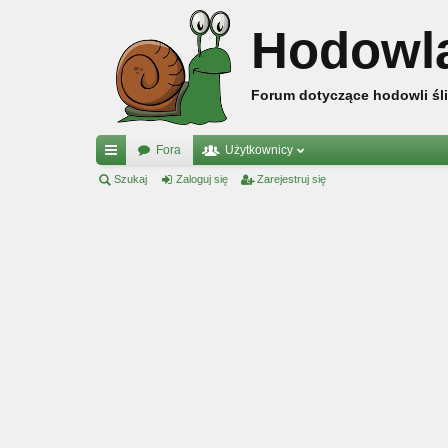
Hodowl
Forum dotyczące hodowli śli
Fora
Użytkownicy
ię
Szukaj
Zaloguj się
Zarejestruj się
ce
j
…