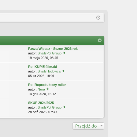
Pasza Wipasz - Sezon 2026 rok
autor:
SnailsPol Group
19 maja 2026, 08:45
y
ś
Re: KUPIE ślimaki
wi
autor:
SnailsHodowca
etl
05 lut 2026, 18:01
y
n
ś
aj
Re: Reproduktory mller
wi
n
autor:
Nera
etl
o
14 gru 2020, 16:12
y
n
w
ś
aj
s
SKUP 2024/2025
wi
n
z
autor:
SnailsPol Group
etl
o
y
28 paź 2025, 07:30
y
n
w
p
ś
aj
s
o
wi
n
z
st
Przejdź do
etl
o
y
n
w
p
aj
s
o