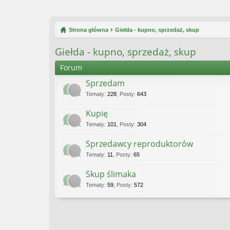
Strona główna
Giełda - kupno, sprzedaż, skup
Giełda - kupno, sprzedaż, skup
Forum
Sprzedam
Tematy
:
228
,
Posty
:
643
Kupię
Tematy
:
101
,
Posty
:
304
Sprzedawcy reproduktorów
Tematy
:
11
,
Posty
:
65
Skup ślimaka
Tematy
:
59
,
Posty
:
572