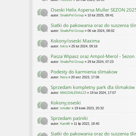
Oseski Helix Aspersa Muller SEZON 202
autor:
SnailsPol Group
» 10 lut 2025, 09:41
Siatki do pakowania oraz do suszenia ś
autor:
SnailsPol Group
» 06 sie 2024, 08:02
Kokony/oseski Maxima
autor:
Iskra
» 25 lut 2024, 09:16
Pasza Wipasz oraz Ampol-Merol - Sezon 
autor:
SnailsPol Group
» 29 lut 2024, 07:23
Podesty do karmienia slimakow
autor:
Nera
» 20 wrz 2023, 17:06
Sprzedam kompletny park dla ślimaków
autor:
MAGDALENA123
» 19 lut 2024, 17:07
Kokony;oseski
autor:
smuller
» 19 kwie 2023, 20:32
Sprzedam paśniki
autor:
KamilK
» 11 lip 2022, 18:40
Siatki do pakowania oraz do suszenia ś