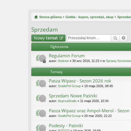
Strona główna
Giełda - kupno, sprzedaż, skup
Sprzeda
Sprzedam
Nowy
temat
Ogłoszenia
Regulamin Forum
autor:
Andrew
» 30 wrz 2016, 11:23 » w
Sprawy forumow
Tematy
Pasza Wipasz - Sezon 2026 rok
autor:
SnailsPol Group
» 19 maja 2026, 08:45
Sprzedam Nowe Paśniki
autor:
AsprsaSnails
» 11 maja 2026, 10:34
Pasza Wipasz oraz Ampol-Merol - Sezon
autor:
SnailsPol Group
» 20 mar 2025, 21:22
Podesty - Paśniki
autor:
R2D222
» 18 mar 2025, 16:59