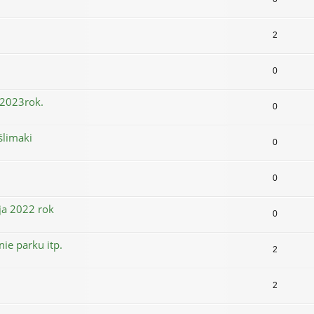
2
0
 2023rok.
0
ślimaki
0
0
ja 2022 rok
0
ie parku itp.
2
2