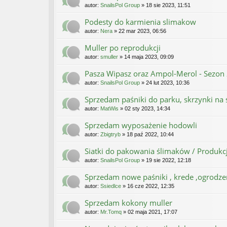
autor:
SnailsPol Group
» 18 sie 2023, 11:51
Podesty do karmienia slimakow
autor:
Nera
» 22 mar 2023, 06:56
Muller po reprodukcji
autor:
smuller
» 14 maja 2023, 09:09
Pasza Wipasz oraz Ampol-Merol - Sezon
autor:
SnailsPol Group
» 24 lut 2023, 10:36
Sprzedam paśniki do parku, skrzynki na 
autor:
MatWis
» 02 sty 2023, 14:34
Sprzedam wyposażenie hodowli
autor:
Zbigtryb
» 18 paź 2022, 10:44
Siatki do pakowania ślimaków / Produkc
autor:
SnailsPol Group
» 19 sie 2022, 12:18
Sprzedam nowe paśniki , krede ,ogrodzen
autor:
Ssiedlce
» 16 cze 2022, 12:35
Sprzedam kokony muller
autor:
Mr.Tomq
» 02 maja 2021, 17:07