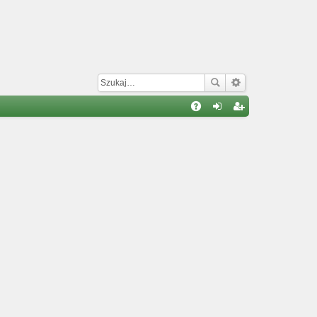
W
A
al
ar
Q
og
ej
uj
es
si
tru
ę
j
si
ę