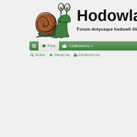
Hodowl
Forum dotyczące hodowli śli
Fora
Użytkownicy
ię
Szukaj
Zaloguj się
Zarejestruj się
ce
j
…