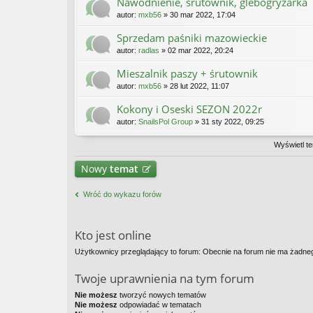
Nawodnienie, śrutownik, glebogryzarka
autor:
mxb56
» 30 mar 2022, 17:04
Sprzedam paśniki mazowieckie
autor:
radlas
» 02 mar 2022, 20:24
Mieszalnik paszy + śrutownik
autor:
mxb56
» 28 lut 2022, 11:07
Kokony i Oseski SEZON 2022r
autor:
SnailsPol Group
» 31 sty 2022, 09:25
Wyświetl te
Nowy
temat
Wróć do wykazu forów
Kto jest online
Użytkownicy przeglądający to forum: Obecnie na forum nie ma żadne
Twoje uprawnienia na tym forum
Nie możesz
tworzyć nowych tematów
Nie możesz
odpowiadać w tematach