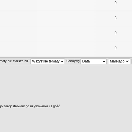
0
3
0
0
maty nie starsze niż:
Sortuj wg
go zarejestrowanego użytkownika i 1 gość