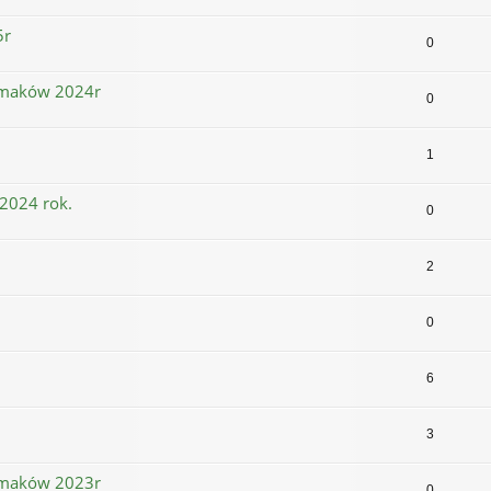
5r
0
limaków 2024r
0
1
2024 rok.
0
2
0
6
3
limaków 2023r
0