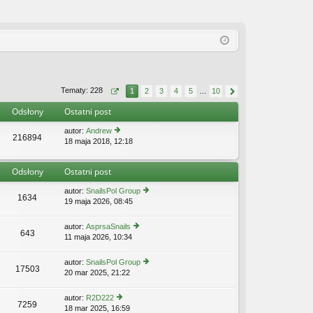
Tematy: 228
1
2
3
4
5
…
10
Odsłony
Ostatni post
autor:
Andrew
216894
18 maja 2018, 12:18
y
ś
wi
Odsłony
Ostatni post
etl
n
autor:
SnailsPol Group
aj
1634
19 maja 2026, 08:45
y
n
ś
o
wi
w
autor:
AsprsaSnails
643
etl
s
11 maja 2026, 10:34
y
n
z
ś
aj
y
wi
autor:
SnailsPol Group
n
p
17503
etl
20 mar 2025, 21:22
y
o
o
n
ś
w
st
aj
wi
s
autor:
R2D222
n
7259
etl
z
18 mar 2025, 16:59
y
o