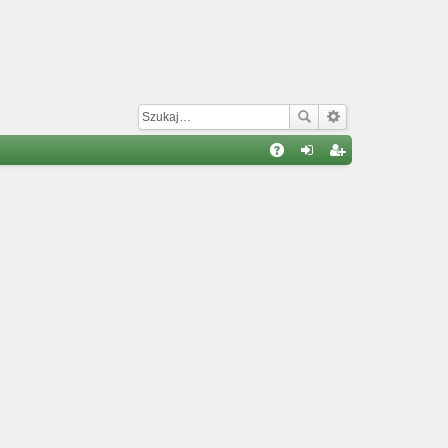
W
A
al
ar
Q
og
ej
uj
es
si
tru
ę
j
si
ę