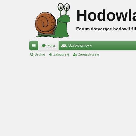
Hodowl
Forum dotyczące hodowli śli
Fora
Użytkownicy
ię
Szukaj
Zaloguj się
Zarejestruj się
ce
j
…