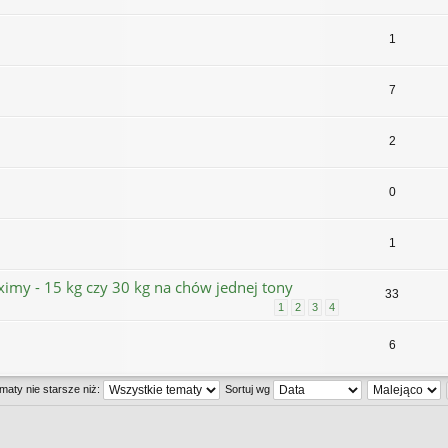
1
7
2
0
1
imy - 15 kg czy 30 kg na chów jednej tony
33
1
2
3
4
6
maty nie starsze niż:
Sortuj wg