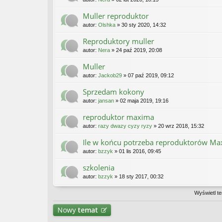
Muller reproduktor
autor:
Olshka
» 30 sty 2020, 14:32
Reproduktory muller
autor:
Nera
» 24 paź 2019, 20:08
Muller
autor:
Jackob29
» 07 paź 2019, 09:12
Sprzedam kokony
autor:
jansan
» 02 maja 2019, 19:16
reproduktor maxima
autor:
razy dwazy cyzy ryzy
» 20 wrz 2018, 15:32
Ile w końcu potrzeba reproduktorów Max
autor:
bzzyk
» 01 lis 2016, 09:45
szkolenia
autor:
bzzyk
» 18 sty 2017, 00:32
Wyświetl te
Nowy
temat