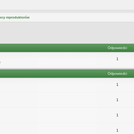
wcy reproduktorów
Odpowiedzi
1
e
Odpowiedzi
1
1
1
1