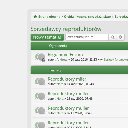
Strona główna
Giełda - kupno, sprzedaż, skup
Sprzeda
Sprzedawcy reproduktorów
Nowy
temat
Ogłoszenia
Regulamin Forum
autor:
Andrew
» 30 wrz 2016, 11:23 » w
Sprawy forumow
Tematy
Reproduktory mller
autor:
Nera
» 14 mar 2020, 05:43
Reproduktory muller
autor:
Nera
» 18 sty 2020, 07:46
Reproduktory muller
autor:
Nera
» 07 lut 2020, 07:49
Reproduktory muller
autor:
Nera
» 02 lut 2020, 18:15