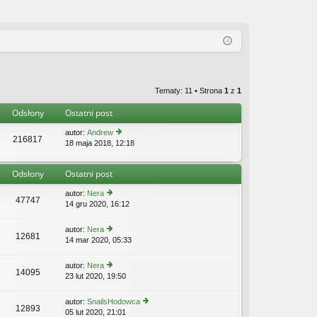
Tematy: 11 • Strona
1
z
1
Odsłony
Ostatni post
autor:
Andrew
216817
18 maja 2018, 12:18
y
ś
wi
Odsłony
Ostatni post
etl
n
autor:
Nera
aj
47747
14 gru 2020, 16:12
y
n
ś
o
wi
w
autor:
Nera
12681
etl
s
14 mar 2020, 05:33
y
n
z
ś
aj
y
wi
autor:
Nera
n
p
14095
etl
23 lut 2020, 19:50
y
o
o
n
ś
w
st
aj
wi
s
autor:
SnailsHodowca
n
12893
etl
z
05 lut 2020, 21:01
y
o