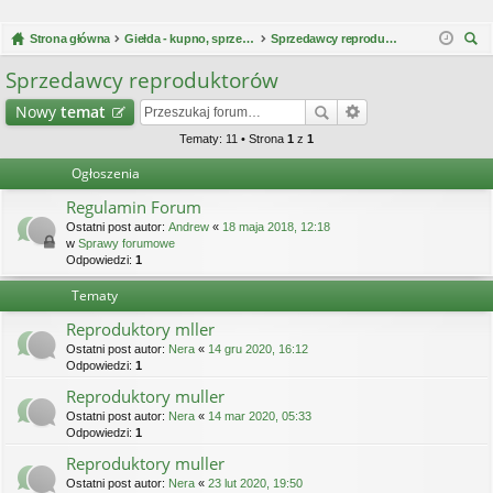
Strona główna
Giełda - kupno, sprzedaż, skup
Sprzedawcy reproduktorów
zu
Sprzedawcy reproduktorów
kaj
Nowy
temat
Tematy: 11 • Strona
1
z
1
Ogłoszenia
Regulamin Forum
Ostatni post autor:
Andrew
«
18 maja 2018, 12:18
w
Sprawy forumowe
Odpowiedzi:
1
Tematy
Reproduktory mller
Ostatni post autor:
Nera
«
14 gru 2020, 16:12
Odpowiedzi:
1
Reproduktory muller
Ostatni post autor:
Nera
«
14 mar 2020, 05:33
Odpowiedzi:
1
Reproduktory muller
Ostatni post autor:
Nera
«
23 lut 2020, 19:50