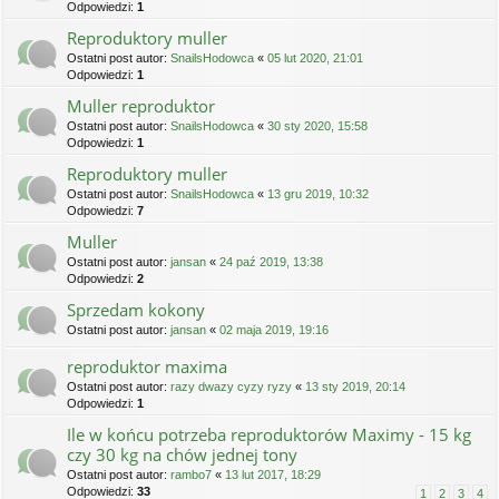
Odpowiedzi:
1
Reproduktory muller
Ostatni post autor:
SnailsHodowca
«
05 lut 2020, 21:01
Odpowiedzi:
1
Muller reproduktor
Ostatni post autor:
SnailsHodowca
«
30 sty 2020, 15:58
Odpowiedzi:
1
Reproduktory muller
Ostatni post autor:
SnailsHodowca
«
13 gru 2019, 10:32
Odpowiedzi:
7
Muller
Ostatni post autor:
jansan
«
24 paź 2019, 13:38
Odpowiedzi:
2
Sprzedam kokony
Ostatni post autor:
jansan
«
02 maja 2019, 19:16
reproduktor maxima
Ostatni post autor:
razy dwazy cyzy ryzy
«
13 sty 2019, 20:14
Odpowiedzi:
1
Ile w końcu potrzeba reproduktorów Maximy - 15 kg
czy 30 kg na chów jednej tony
Ostatni post autor:
rambo7
«
13 lut 2017, 18:29
Odpowiedzi:
33
1
2
3
4