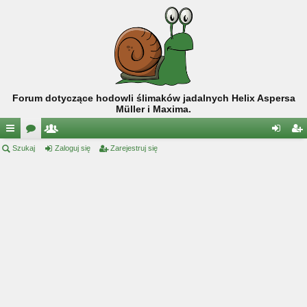
Forum dotyczące hodowli ślimaków jadalnych Helix Aspersa
Müller i Maxima.
ię
Szukaj
or
ży
Zaloguj się
Zarejestruj się
al
ar
ce
a
tk
og
ej
j
o
uj
es
…
w
si
tru
ni
ę
j
cy
si
ę