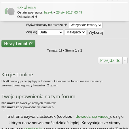
szkolenia
Ostatni post autor:
bzzyk
«
28 sty 2017, 03:49
Odpowiedzi:
6
Wyświetl tematy nie starsze niż:
Sortuj wg
Nowy
temat
Tematy: 11 • Strona
1
z
1
Przejdź do
Kto jest online
Użytkownicy przeglądający to forum: Obecnie na forum nie ma żadnego
zarejestrowanego użytkownika i 2 gości
Twoje uprawnienia na tym forum
Nie możesz
tworzyć nowych tematów
Nie możesz
odpowiadać w tematach
Nie możesz
zmieniać swoich postów
Nie możesz
usuwać swoich postów
Ta strona używa ciasteczek (cookies -
dowiedz się więcej
), dzięki
Nie możesz
dodawać załączników
którym nasz serwis może działać lepiej. Korzystając ze strony
Strona główna
Kontakt z nami
Zespół administracyjny