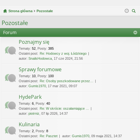
Strona główna
Pozostałe
zu
Pozostałe
kaj
Forum
Poznajmy się
Tematy
:
52
,
Posty
:
385
Ostatni post:
Re: Hodowcy z woj. Łódzkiego
autor:
SnailsHodowca
, 17 cze 2024, 21:56
Sprawy forumowe
Tematy
:
10
,
Posty
:
100
Ostatni post:
Re: Osoby poszkodowane przez…
autor:
Gumis1970
, 17 mar 2021, 09:07
HydePark
Tematy
:
6
,
Posty
:
40
Ostatni post:
Re: W skrócie: oszałamiające …
autor:
piotrniz
, 07 lip 2026, 14:37
Kulinaria
Tematy
:
2
,
Posty
:
8
Ostatni post:
Re: Pasztet
autor:
Gumis1970
, 09 maja 2021, 14:37