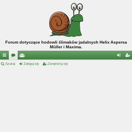
Forum dotyczące hodowli ślimaków jadalnych Helix Aspersa
Müller i Maxima.
ię
Szukaj
or
ży
Zaloguj się
Zarejestruj się
al
ar
ce
a
tk
og
ej
j
o
uj
es
…
w
si
tru
ni
ę
j
cy
si
ę