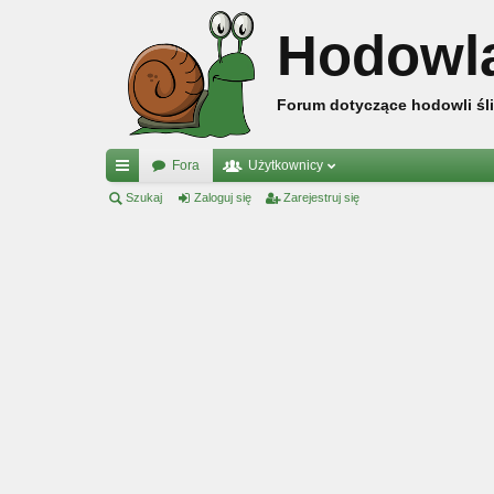
Hodowl
Forum dotyczące hodowli śli
Fora
Użytkownicy
ię
Szukaj
Zaloguj się
Zarejestruj się
ce
j
…