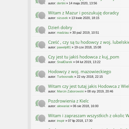
autor:
dertini
» 14 maja 2020, 13:56
Witam z Mazur i poszukuję doradcy
autor:
sizusek
» 13 kwie 2020, 18:15
Dzień dobry
autor:
madziau
» 30 paź 2019, 10:51
Cześć , czy są tu hodowcy z woj. lubelsk
autor:
pawelpl81
» 19 cze 2018, 15:08
Czy jest tu jakiś hodowca z kuj_pom
autor:
SnailDarek
» 04 lut 2019, 13:22
Hodowcy z woj. mazowieckiego
autor:
Turbosnails
» 22 sty 2018, 22:15
Witam czy jest tutaj jakis Hodowca z Wie
autor:
Marcin Zaborowski
» 08 sty 2019, 20:46
Pozdrowienia z Kielc
autor:
alewariat
» 06 sie 2018, 16:00
Witam i zapraszam wszystkich z okolic 
autor:
inspir
» 07 lip 2018, 17:30