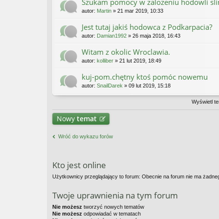
Szukam pomocy w zalozeniu hodowli sl
autor:
Martin
» 21 mar 2019, 10:33
Jest tutaj jakiś hodowca z Podkarpacia?
autor:
Damian1992
» 26 maja 2018, 16:43
Witam z okolic Wroclawia.
autor:
kolliber
» 21 lut 2019, 18:49
kuj-pom.chętny ktoś pomóc nowemu
autor:
SnailDarek
» 09 lut 2019, 15:18
Wyświetl te
Nowy
temat
Wróć do wykazu forów
Kto jest online
Użytkownicy przeglądający to forum: Obecnie na forum nie ma żadne
Twoje uprawnienia na tym forum
Nie możesz
tworzyć nowych tematów
Nie możesz
odpowiadać w tematach