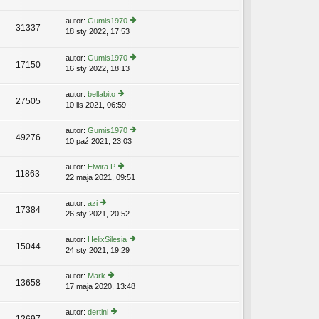
n
y
ś
w
aj
p
wi
s
autor:
Gumis1970
n
o
31337
etl
z
18 sty 2022, 17:53
y
o
Z
st
n
y
ś
w
aj
p
wi
s
autor:
Gumis1970
n
o
17150
etl
z
16 sty 2022, 18:13
y
o
st
n
y
ś
w
aj
p
wi
s
autor:
bellabito
n
o
27505
etl
z
10 lis 2021, 06:59
y
o
st
n
y
ś
w
aj
p
wi
s
autor:
Gumis1970
n
o
49276
etl
z
10 paź 2021, 23:03
y
o
st
n
y
ś
w
aj
p
wi
s
autor:
Elwira P
n
o
11863
etl
z
22 maja 2021, 09:51
y
o
st
n
y
ś
w
aj
p
wi
s
autor:
azi
n
o
17384
etl
z
26 sty 2021, 20:52
y
o
st
n
y
ś
w
aj
p
wi
s
autor:
HelixSilesia
n
o
15044
etl
z
24 sty 2021, 19:29
y
o
st
n
y
ś
w
aj
p
wi
s
autor:
Mark
n
o
13658
etl
z
17 maja 2020, 13:48
y
o
st
n
y
ś
w
aj
p
wi
s
autor:
dertini
n
o