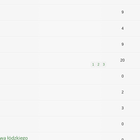
9
4
9
20
1
2
3
0
2
3
0
wa łódzkiego