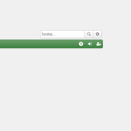
W
A
al
ar
Q
og
ej
uj
es
si
tru
ę
j
si
ę