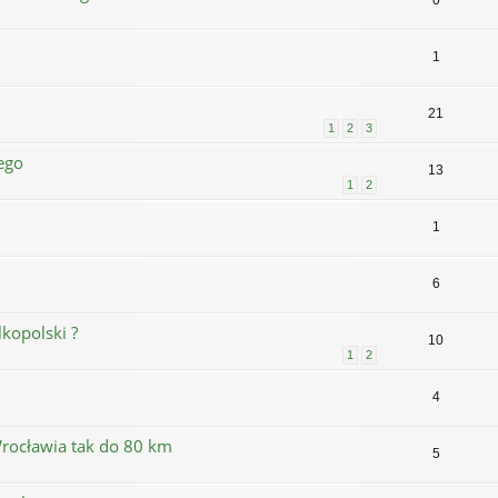
0
1
21
1
2
3
iego
13
1
2
1
6
lkopolski ?
10
1
2
4
Wrocławia tak do 80 km
5