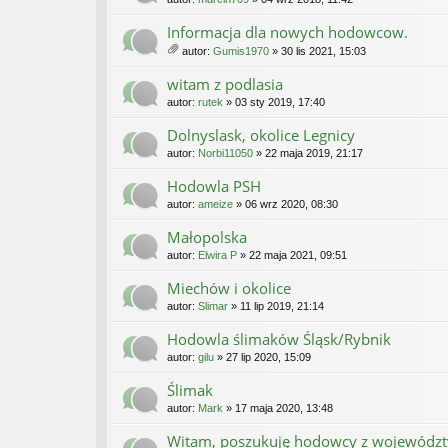
Informacja dla nowych hodowcow.
autor:
Gumis1970
» 30 lis 2021, 15:03
ał
ąc
witam z podlasia
zn
autor:
rutek
» 03 sty 2019, 17:40
iki
Dolnyslask, okolice Legnicy
autor:
Norbi11050
» 22 maja 2019, 21:17
Hodowla PSH
autor:
ameize
» 06 wrz 2020, 08:30
Małopolska
autor:
Elwira P
» 22 maja 2021, 09:51
Miechów i okolice
autor:
Slimar
» 11 lip 2019, 21:14
Hodowla ślimaków Śląsk/Rybnik
autor:
gilu
» 27 lip 2020, 15:09
Ślimak
autor:
Mark
» 17 maja 2020, 13:48
Witam, poszukuję hodowcy z województ