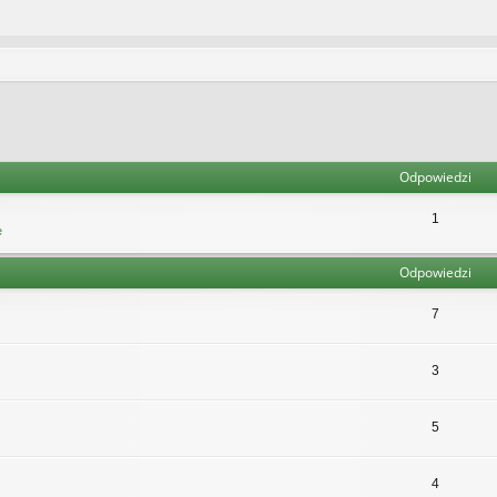
Odpowiedzi
1
e
Odpowiedzi
7
3
5
4