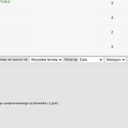
imaka
3
4
2
3
maty nie starsze niż:
Sortuj wg
go zarejestrowanego użytkownika i 1 gość