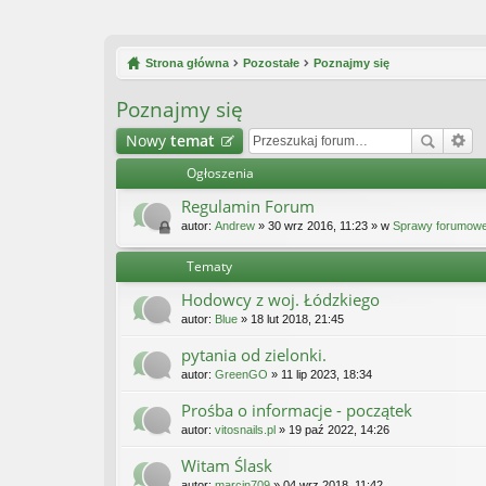
Strona główna
Pozostałe
Poznajmy się
Poznajmy się
Nowy
temat
Ogłoszenia
Regulamin Forum
autor:
Andrew
» 30 wrz 2016, 11:23 » w
Sprawy forumow
Tematy
Hodowcy z woj. Łódzkiego
autor:
Blue
» 18 lut 2018, 21:45
pytania od zielonki.
autor:
GreenGO
» 11 lip 2023, 18:34
Prośba o informacje - początek
autor:
vitosnails.pl
» 19 paź 2022, 14:26
Witam Ślask
autor:
marcin709
» 04 wrz 2018, 11:42