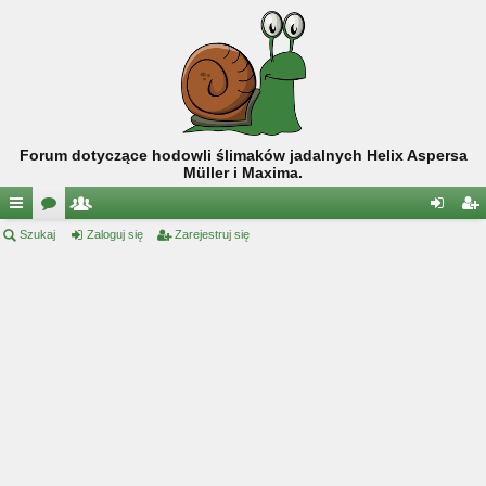
Forum dotyczące hodowli ślimaków jadalnych Helix Aspersa
Müller i Maxima.
ię
Szukaj
or
ży
Zaloguj się
Zarejestruj się
al
ar
ce
a
tk
og
ej
j
o
uj
es
…
w
si
tru
ni
ę
j
cy
si
ę