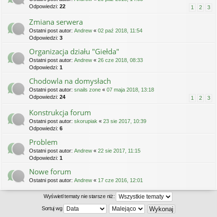
Odpowiedzi:
22
1
2
3
Zmiana serwera
Ostatni post autor:
Andrew
«
02 paź 2018, 11:54
Odpowiedzi:
3
Organizacja działu "Giełda"
Ostatni post autor:
Andrew
«
26 cze 2018, 08:33
Odpowiedzi:
1
Chodowla na domysłach
Ostatni post autor:
snails zone
«
07 maja 2018, 13:18
Odpowiedzi:
24
1
2
3
Konstrukcja forum
Ostatni post autor:
skorupiak
«
23 sie 2017, 10:39
Odpowiedzi:
6
Problem
Ostatni post autor:
Andrew
«
22 sie 2017, 11:15
Odpowiedzi:
1
Nowe forum
Ostatni post autor:
Andrew
«
17 cze 2016, 12:01
Wyświetl tematy nie starsze niż:
Sortuj wg