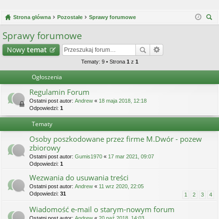
Strona główna
Pozostałe
Sprawy forumowe
zu
Sprawy forumowe
kaj
Nowy
temat
Tematy: 9 • Strona
1
z
1
Ogłoszenia
Regulamin Forum
Ostatni post autor:
Andrew
«
18 maja 2018, 12:18
Odpowiedzi:
1
Tematy
Osoby poszkodowane przez firme M.Dwór - pozew
zbiorowy
Ostatni post autor:
Gumis1970
«
17 mar 2021, 09:07
Odpowiedzi:
1
Wezwania do usuwania treści
Ostatni post autor:
Andrew
«
11 wrz 2020, 22:05
Odpowiedzi:
31
1
2
3
4
Wiadomość e-mail o starym-nowym forum
Ostatni post autor:
Andrew
«
20 paź 2018, 14:03