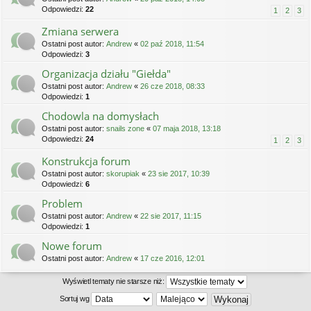
Odpowiedzi:
22
1
2
3
Zmiana serwera
Ostatni post autor:
Andrew
«
02 paź 2018, 11:54
Odpowiedzi:
3
Organizacja działu "Giełda"
Ostatni post autor:
Andrew
«
26 cze 2018, 08:33
Odpowiedzi:
1
Chodowla na domysłach
Ostatni post autor:
snails zone
«
07 maja 2018, 13:18
Odpowiedzi:
24
1
2
3
Konstrukcja forum
Ostatni post autor:
skorupiak
«
23 sie 2017, 10:39
Odpowiedzi:
6
Problem
Ostatni post autor:
Andrew
«
22 sie 2017, 11:15
Odpowiedzi:
1
Nowe forum
Ostatni post autor:
Andrew
«
17 cze 2016, 12:01
Wyświetl tematy nie starsze niż:
Sortuj wg