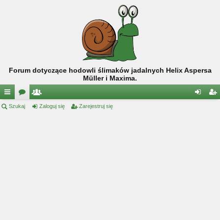
Forum dotyczące hodowli ślimaków jadalnych Helix Aspersa
Müller i Maxima.
ię
Szukaj
or
ży
Zaloguj się
Zarejestruj się
al
ar
ce
a
tk
og
ej
j
o
uj
es
…
w
si
tru
ni
ę
j
cy
si
ę