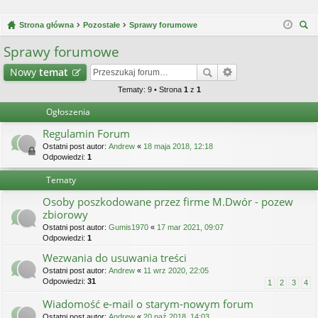
Strona główna
Pozostałe
Sprawy forumowe
zu
Sprawy forumowe
kaj
Nowy
temat
Tematy: 9 • Strona
1
z
1
Ogłoszenia
Regulamin Forum
Ostatni post autor:
Andrew
«
18 maja 2018, 12:18
Odpowiedzi:
1
Tematy
Osoby poszkodowane przez firme M.Dwór - pozew
zbiorowy
Ostatni post autor:
Gumis1970
«
17 mar 2021, 09:07
Odpowiedzi:
1
Wezwania do usuwania treści
Ostatni post autor:
Andrew
«
11 wrz 2020, 22:05
Odpowiedzi:
31
1
2
3
4
Wiadomość e-mail o starym-nowym forum
Ostatni post autor:
Andrew
«
20 paź 2018, 14:03