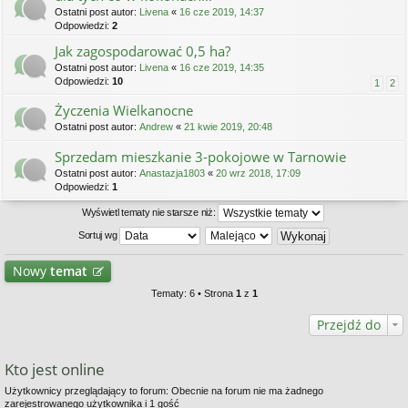
Ostatni post autor:
Livena
«
16 cze 2019, 14:37
Odpowiedzi:
2
Jak zagospodarować 0,5 ha?
Ostatni post autor:
Livena
«
16 cze 2019, 14:35
Odpowiedzi:
10
1
2
Życzenia Wielkanocne
Ostatni post autor:
Andrew
«
21 kwie 2019, 20:48
Sprzedam mieszkanie 3-pokojowe w Tarnowie
Ostatni post autor:
Anastazja1803
«
20 wrz 2018, 17:09
Odpowiedzi:
1
Wyświetl tematy nie starsze niż:
Sortuj wg
Nowy
temat
Tematy: 6 • Strona
1
z
1
Przejdź do
Kto jest online
Użytkownicy przeglądający to forum: Obecnie na forum nie ma żadnego
zarejestrowanego użytkownika i 1 gość