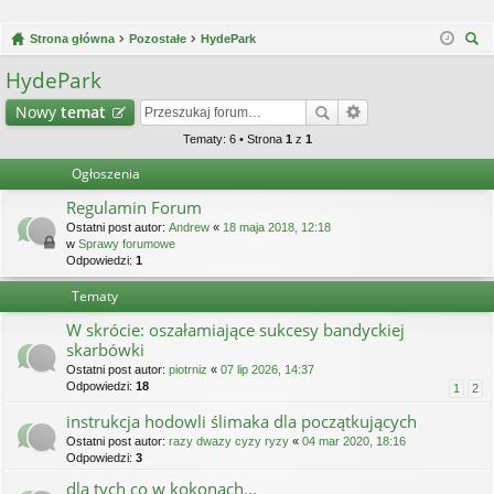
Strona główna
Pozostałe
HydePark
zu
HydePark
kaj
Nowy
temat
Tematy: 6 • Strona
1
z
1
Ogłoszenia
Regulamin Forum
Ostatni post autor:
Andrew
«
18 maja 2018, 12:18
w
Sprawy forumowe
Odpowiedzi:
1
Tematy
W skrócie: oszałamiające sukcesy bandyckiej
skarbówki
Ostatni post autor:
piotrniz
«
07 lip 2026, 14:37
Odpowiedzi:
18
1
2
instrukcja hodowli ślimaka dla początkujących
Ostatni post autor:
razy dwazy cyzy ryzy
«
04 mar 2020, 18:16
Odpowiedzi:
3
dla tych co w kokonach...