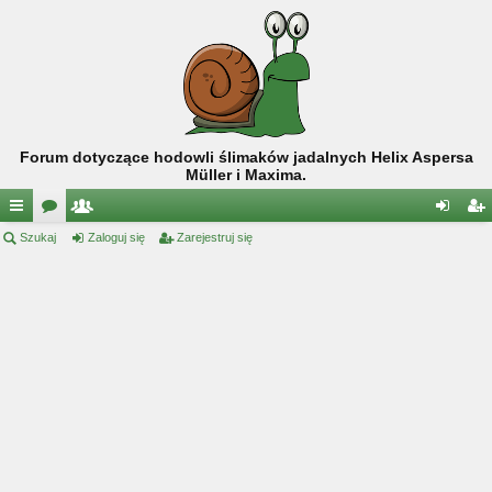
Forum dotyczące hodowli ślimaków jadalnych Helix Aspersa
Müller i Maxima.
ię
Szukaj
or
ży
Zaloguj się
Zarejestruj się
al
ar
ce
a
tk
og
ej
j
o
uj
es
…
w
si
tru
ni
ę
j
cy
si
ę