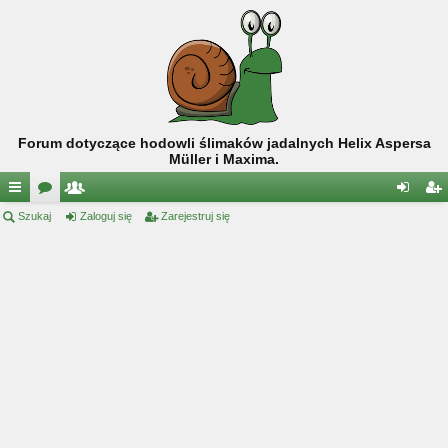
Forum dotyczące hodowli ślimaków jadalnych Helix Aspersa
Müller i Maxima.
ię
Szukaj
or
ży
Zaloguj się
Zarejestruj się
al
ar
ce
a
tk
og
ej
j
o
uj
es
…
w
si
tru
ni
ę
j
cy
si
ę