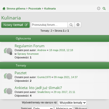
Strona główna
Pozostałe
Kulinaria
zu
Kulinaria
kaj
Nowy
temat
Tematy: 2 • Strona
1
z
1
Ogłoszenia
Regulamin Forum
Ostatni post autor:
Andrew
«
18 maja 2018, 12:18
w
Sprawy forumowe
Odpowiedzi:
1
Tematy
Pasztet
Ostatni post autor:
Gumis1970
«
09 maja 2021, 14:37
Odpowiedzi:
2
Ankieta: kto jadł już ślimaki?
Ostatni post autor:
SnailsStory
«
29 sty 2017, 21:11
Odpowiedzi:
4
Wyświetl tematy nie starsze niż:
Sortuj wg