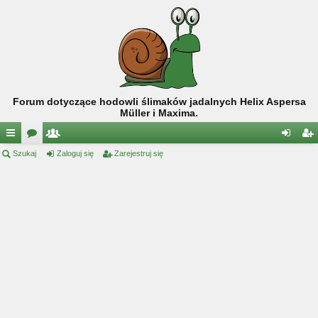
Forum dotyczące hodowli ślimaków jadalnych Helix Aspersa
Müller i Maxima.
ię
Szukaj
or
ży
Zaloguj się
Zarejestruj się
al
ar
ce
a
tk
og
ej
j
o
uj
es
…
w
si
tru
ni
ę
j
cy
si
ę