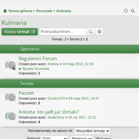
Strona główna
Pozostałe
Kulinaria
zu
Kulinaria
kaj
Nowy
temat
Tematy: 2 • Strona
1
z
1
Ogłoszenia
Regulamin Forum
Ostatni post autor:
Andrew
«
18 maja 2018, 12:18
w
Sprawy forumowe
Odpowiedzi:
1
Tematy
Pasztet
Ostatni post autor:
Gumis1970
«
09 maja 2021, 14:37
Odpowiedzi:
2
Ankieta: kto jadł już ślimaki?
Ostatni post autor:
SnailsStory
«
29 sty 2017, 21:11
Odpowiedzi:
4
Wyświetl tematy nie starsze niż:
Sortuj wg