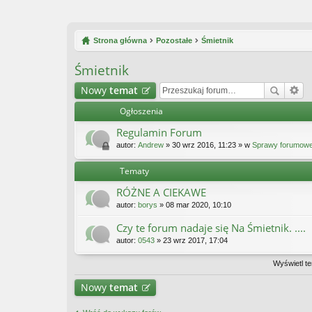
Strona główna
Pozostałe
Śmietnik
Śmietnik
Nowy
temat
Ogłoszenia
Regulamin Forum
autor:
Andrew
» 30 wrz 2016, 11:23 » w
Sprawy forumow
Tematy
RÓŻNE A CIEKAWE
autor:
borys
» 08 mar 2020, 10:10
Czy te forum nadaje się Na Śmietnik. ....
autor:
0543
» 23 wrz 2017, 17:04
Wyświetl te
Nowy
temat