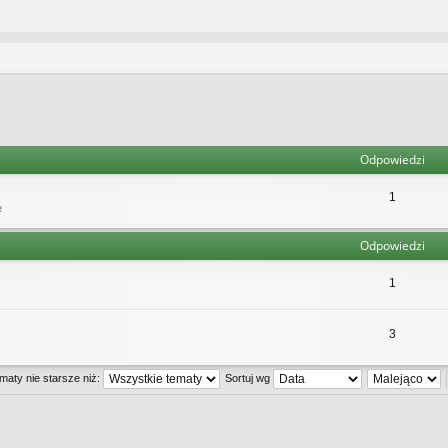
Odpowiedzi
1
e
Odpowiedzi
1
3
maty nie starsze niż:
Sortuj wg