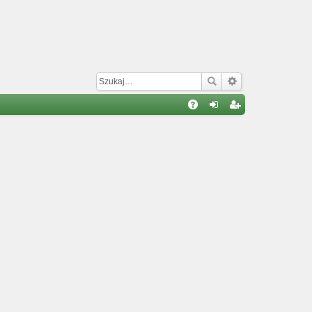
W
A
al
ar
Q
og
ej
uj
es
si
tru
ę
j
si
ę