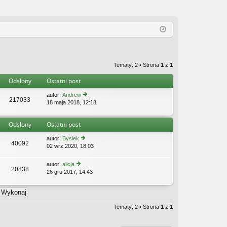
Tematy: 2 • Strona
1
z
1
Odsłony
Ostatni post
autor:
Andrew
217033
18 maja 2018, 12:18
y
ś
wi
Odsłony
Ostatni post
etl
n
autor:
Bysiek
aj
40092
02 wrz 2020, 18:03
y
n
ś
o
wi
w
autor:
alicja
20838
etl
s
26 gru 2017, 14:43
y
n
z
ś
aj
y
wi
n
p
etl
o
o
n
Tematy: 2 • Strona
1
z
1
w
st
aj
s
n
z
o