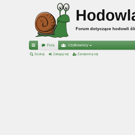
Hodowl
Forum dotyczące hodowli śli
Fora
Użytkownicy
ię
Szukaj
Zaloguj się
Zarejestruj się
ce
j
…