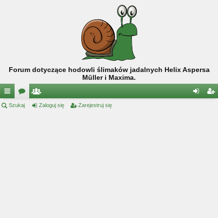
Forum dotyczące hodowli ślimaków jadalnych Helix Aspersa
Müller i Maxima.
ię
Szukaj
or
ży
Zaloguj się
Zarejestruj się
al
ar
ce
a
tk
og
ej
j
o
uj
es
…
w
si
tru
ni
ę
j
cy
si
ę