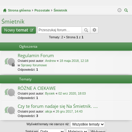
Strona główna
Pozostałe
Śmietnik
zu
Śmietnik
kaj
Nowy
temat
Tematy: 2 • Strona
1
z
1
Ogłoszenia
Regulamin Forum
Ostatni post autor:
Andrew
«
18 maja 2018, 12:18
w
Sprawy forumowe
Odpowiedzi:
1
Tematy
RÓŻNE A CIEKAWE
Ostatni post autor:
Bysiek
«
02 wrz 2020, 18:03
Odpowiedzi:
1
Czy te forum nadaje się Na Śmietnik. ....
Ostatni post autor:
alicja
«
26 gru 2017, 14:43
Odpowiedzi:
3
Wyświetl tematy nie starsze niż:
Sortuj wg