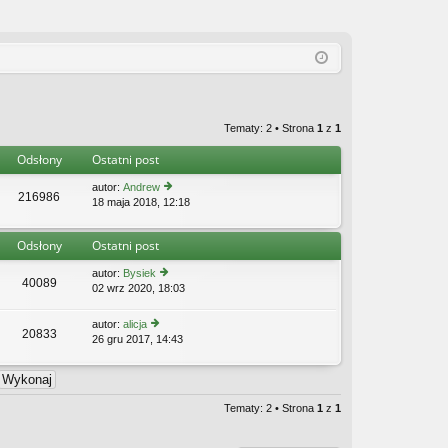
Tematy: 2 • Strona
1
z
1
Odsłony
Ostatni post
autor:
Andrew
216986
18 maja 2018, 12:18
y
ś
wi
Odsłony
Ostatni post
etl
n
autor:
Bysiek
aj
40089
02 wrz 2020, 18:03
y
n
ś
o
wi
w
autor:
alicja
20833
etl
s
26 gru 2017, 14:43
y
n
z
ś
aj
y
wi
n
p
etl
o
o
n
Tematy: 2 • Strona
1
z
1
w
st
aj
s
n
z
o