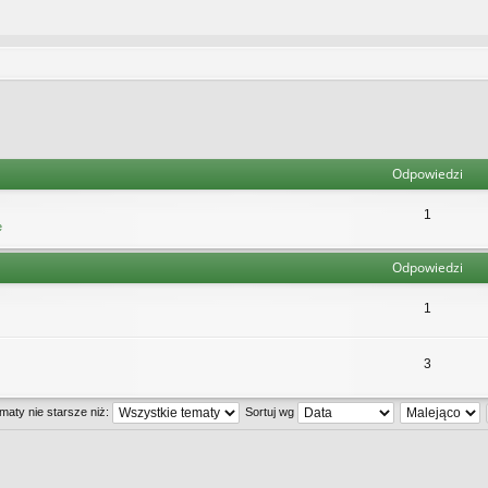
Odpowiedzi
1
e
Odpowiedzi
1
3
maty nie starsze niż:
Sortuj wg