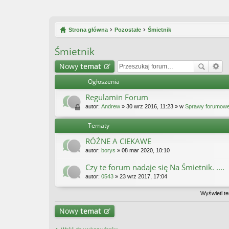
Strona główna
Pozostałe
Śmietnik
Śmietnik
Nowy
temat
Ogłoszenia
Regulamin Forum
autor:
Andrew
» 30 wrz 2016, 11:23 » w
Sprawy forumow
Tematy
RÓŻNE A CIEKAWE
autor:
borys
» 08 mar 2020, 10:10
Czy te forum nadaje się Na Śmietnik. ....
autor:
0543
» 23 wrz 2017, 17:04
Wyświetl te
Nowy
temat