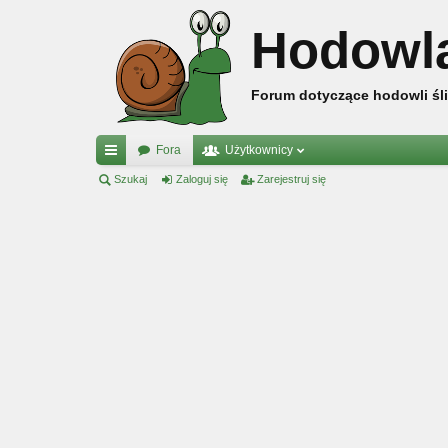
Hodowl
Forum dotyczące hodowli śli
Fora
Użytkownicy
ię
Szukaj
Zaloguj się
Zarejestruj się
ce
j
…