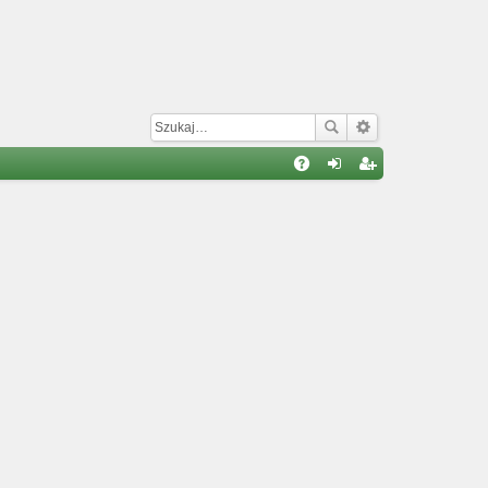
W
A
al
ar
Q
og
ej
uj
es
si
tru
ę
j
si
ę