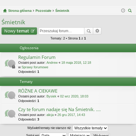
Strona główna
Pozostałe
Śmietnik
zu
Śmietnik
kaj
Nowy
temat
Tematy: 2 • Strona
1
z
1
Ogłoszenia
Regulamin Forum
Ostatni post autor:
Andrew
«
18 maja 2018, 12:18
w
Sprawy forumowe
Odpowiedzi:
1
Tematy
RÓŻNE A CIEKAWE
Ostatni post autor:
Bysiek
«
02 wrz 2020, 18:03
Odpowiedzi:
1
Czy te forum nadaje się Na Śmietnik. ....
Ostatni post autor:
alicja
«
26 gru 2017, 14:43
Odpowiedzi:
3
Wyświetl tematy nie starsze niż:
Sortuj wg