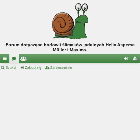
Forum dotyczące hodowli ślimaków jadalnych Helix Aspersa
Müller i Maxima.
ię
Szukaj
or
ży
Zaloguj się
Zarejestruj się
al
ar
ce
a
tk
og
ej
j
o
uj
es
…
w
si
tru
ni
ę
j
cy
si
ę