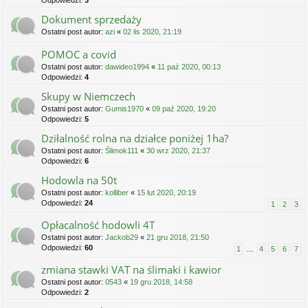
Odpowiedzi:
3
Dokument sprzedaży
Ostatni post autor:
azi
«
02 lis 2020, 21:19
POMOC a covid
Ostatni post autor:
dawideo1994
«
11 paź 2020, 00:13
Odpowiedzi:
4
Skupy w Niemczech
Ostatni post autor:
Gumis1970
«
09 paź 2020, 19:20
Odpowiedzi:
5
Dziłalność rolna na działce poniżej 1ha?
Ostatni post autor:
Ślimok111
«
30 wrz 2020, 21:37
Odpowiedzi:
6
Hodowla na 50t
Ostatni post autor:
kolliber
«
15 lut 2020, 20:19
Odpowiedzi:
24
1
2
3
Opłacalność hodowli 4T
Ostatni post autor:
Jackob29
«
21 gru 2018, 21:50
Odpowiedzi:
60
1
…
4
5
6
7
zmiana stawki VAT na ślimaki i kawior
Ostatni post autor:
0543
«
19 gru 2018, 14:58
Odpowiedzi:
2