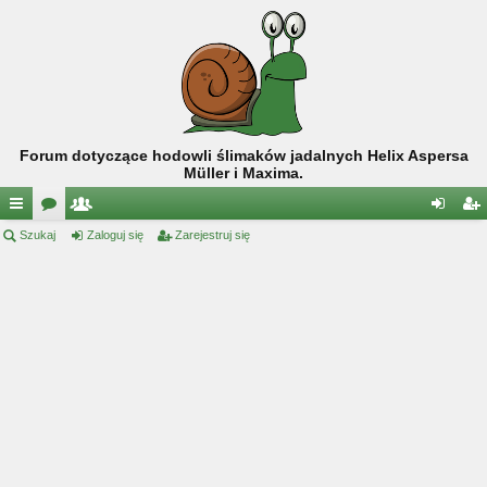
Forum dotyczące hodowli ślimaków jadalnych Helix Aspersa
Müller i Maxima.
ię
Szukaj
or
ży
Zaloguj się
Zarejestruj się
al
ar
ce
a
tk
og
ej
j
o
uj
es
…
w
si
tru
ni
ę
j
cy
si
ę