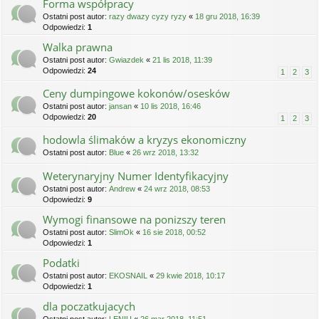
Forma współpracy
Ostatni post autor:
razy dwazy cyzy ryzy
«
18 gru 2018, 16:39
Odpowiedzi:
1
Walka prawna
Ostatni post autor:
Gwiazdek
«
21 lis 2018, 11:39
Odpowiedzi:
24
1
2
3
Ceny dumpingowe kokonów/osesków
Ostatni post autor:
jansan
«
10 lis 2018, 16:46
Odpowiedzi:
20
1
2
3
hodowla ślimaków a kryzys ekonomiczny
Ostatni post autor:
Blue
«
26 wrz 2018, 13:32
Weterynaryjny Numer Identyfikacyjny
Ostatni post autor:
Andrew
«
24 wrz 2018, 08:53
Odpowiedzi:
9
Wymogi finansowe na ponizszy teren
Ostatni post autor:
SlimOk
«
16 sie 2018, 00:52
Odpowiedzi:
1
Podatki
Ostatni post autor:
EKOSNAIL
«
29 kwie 2018, 10:17
Odpowiedzi:
1
dla poczatkujacych