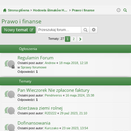
Strona główna
Hodowla ślimaków Helix Aspersa Müller / Maxima
Prawo i finanse
zu
Prawo i finanse
kaj
Nowy
temat
Tematy: 27
1
2
Ogłoszenia
Regulamin Forum
Ostatni post autor:
Andrew
«
18 maja 2018, 12:18
w
Sprawy forumowe
Odpowiedzi:
1
Tematy
Pan Wieczorek Nie zpłacone faktury
Ostatni post autor:
Pendriverss
«
16 maja 2024, 15:38
Odpowiedzi:
1
dzierżawa ziemi rolnej
Ostatni post autor:
R2D222
«
29 paź 2023, 21:10
Dofinansowania
Ostatni post autor:
Kurczako
«
23 sie 2023, 13:54