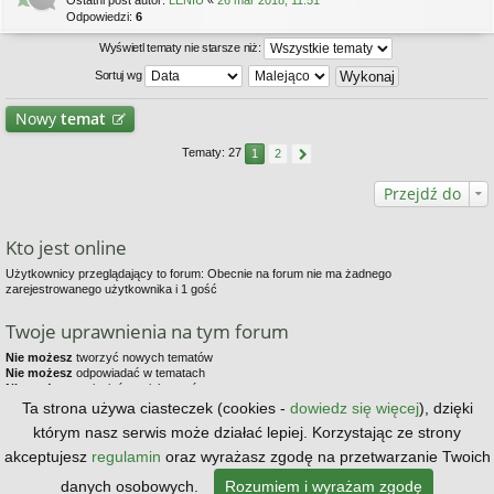
Ostatni post autor:
LENIU
«
26 mar 2018, 11:51
Odpowiedzi:
6
Wyświetl tematy nie starsze niż:
Sortuj wg
Nowy
temat
Tematy: 27
1
2
Przejdź do
Kto jest online
Użytkownicy przeglądający to forum: Obecnie na forum nie ma żadnego
zarejestrowanego użytkownika i 1 gość
Twoje uprawnienia na tym forum
Nie możesz
tworzyć nowych tematów
Nie możesz
odpowiadać w tematach
Nie możesz
zmieniać swoich postów
Nie możesz
usuwać swoich postów
Ta strona używa ciasteczek (cookies -
dowiedz się więcej
), dzięki
Nie możesz
dodawać załączników
którym nasz serwis może działać lepiej. Korzystając ze strony
Strona główna
Kontakt z nami
Zespół administracyjny
akceptujesz
regulamin
oraz wyrażasz zgodę na przetwarzanie Twoich
danych osobowych.
Rozumiem i wyrażam zgodę
Technologię dostarcza
phpBB
® Forum Software © phpBB Limited | Style by
Arty