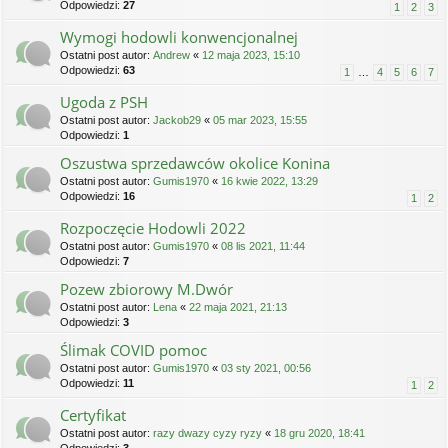
Odpowiedzi:
27
1
2
3
Wymogi hodowli konwencjonalnej
Ostatni post autor:
Andrew
«
12 maja 2023, 15:10
Odpowiedzi:
63
1
…
4
5
6
7
Ugoda z PSH
Ostatni post autor:
Jackob29
«
05 mar 2023, 15:55
Odpowiedzi:
1
Oszustwa sprzedawców okolice Konina
Ostatni post autor:
Gumis1970
«
16 kwie 2022, 13:29
Odpowiedzi:
16
1
2
Rozpoczęcie Hodowli 2022
Ostatni post autor:
Gumis1970
«
08 lis 2021, 11:44
Odpowiedzi:
7
Pozew zbiorowy M.Dwór
Ostatni post autor:
Lena
«
22 maja 2021, 21:13
Odpowiedzi:
3
Ślimak COVID pomoc
Ostatni post autor:
Gumis1970
«
03 sty 2021, 00:56
Odpowiedzi:
11
1
2
Certyfikat
Ostatni post autor:
razy dwazy cyzy ryzy
«
18 gru 2020, 18:41