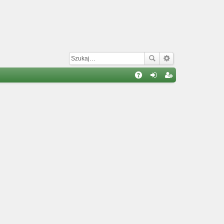
W
A
al
ar
Q
og
ej
uj
es
si
tru
ę
j
si
ę