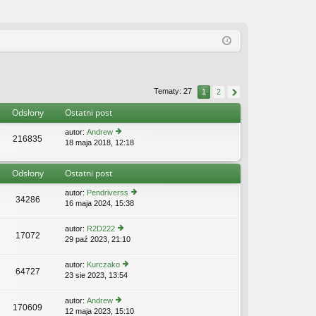
Tematy: 27
1
2
Odsłony
Ostatni post
autor:
Andrew
216835
18 maja 2018, 12:18
y
ś
wi
Odsłony
Ostatni post
etl
n
autor:
Pendriverss
aj
34286
16 maja 2024, 15:38
y
n
ś
o
wi
w
autor:
R2D222
17072
etl
s
29 paź 2023, 21:10
y
n
z
ś
aj
y
wi
autor:
Kurczako
n
p
64727
etl
23 sie 2023, 13:54
y
o
o
n
ś
w
st
aj
wi
s
autor:
Andrew
n
170609
etl
z
12 maja 2023, 15:10
y
o