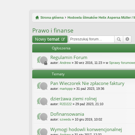
Strona główna
Hodowla ślimaków Helix Aspersa Müller /
Prawo i finanse
Nowy
temat
Ogłoszenia
Regulamin Forum
autor:
Andrew
» 30 wrz 2016, 11:23 » w
Sprawy forumow
Tematy
Pan Wieczorek Nie zpłacone faktury
autor:
markppp
» 31 paź 2023, 19:36
dzierżawa ziemi rolnej
autor:
R2D222
» 29 paź 2023, 21:10
Dofinansowania
autor:
szwedu
» 10 gru 2019, 10:02
Wymogi hodowli konwencjonalnej
autor:
Andrew
» 31 sty 2017, 12:32