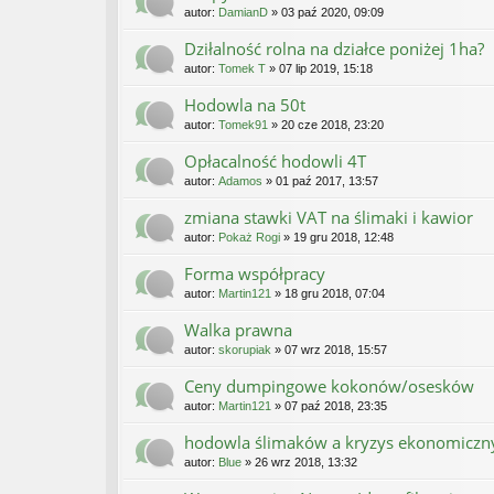
autor:
DamianD
» 03 paź 2020, 09:09
Dziłalność rolna na działce poniżej 1ha?
autor:
Tomek T
» 07 lip 2019, 15:18
Hodowla na 50t
autor:
Tomek91
» 20 cze 2018, 23:20
Opłacalność hodowli 4T
autor:
Adamos
» 01 paź 2017, 13:57
zmiana stawki VAT na ślimaki i kawior
autor:
Pokaż Rogi
» 19 gru 2018, 12:48
Forma współpracy
autor:
Martin121
» 18 gru 2018, 07:04
Walka prawna
autor:
skorupiak
» 07 wrz 2018, 15:57
Ceny dumpingowe kokonów/osesków
autor:
Martin121
» 07 paź 2018, 23:35
hodowla ślimaków a kryzys ekonomiczn
autor:
Blue
» 26 wrz 2018, 13:32