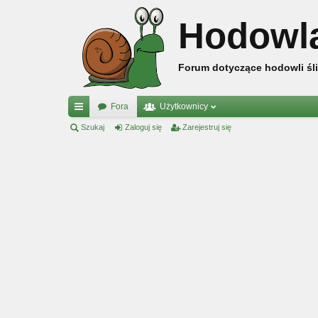
Hodowl
Forum dotyczące hodowli śli
Fora
Użytkownicy
ię
Szukaj
Zaloguj się
Zarejestruj się
ce
j
…