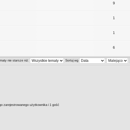
9
1
1
6
maty nie starsze niż:
Sortuj wg
go zarejestrowanego użytkownika i 1 gość