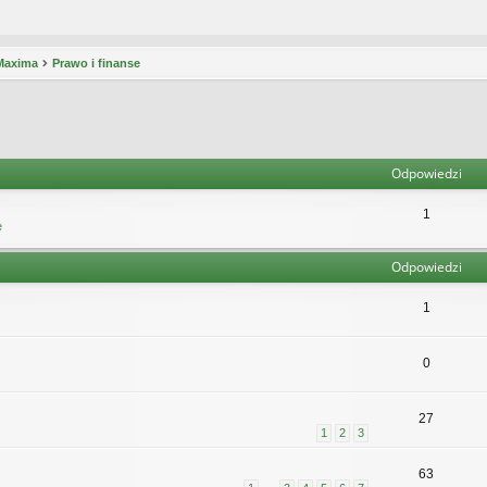
 Maxima
Prawo i finanse
Odpowiedzi
1
e
Odpowiedzi
1
0
27
1
2
3
63