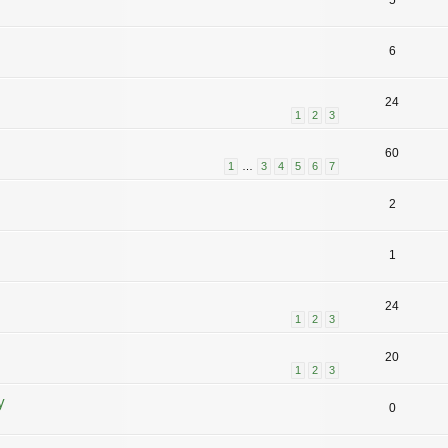
5
6
24
1
2
3
60
1
…
3
4
5
6
7
2
1
24
1
2
3
20
1
2
3
y
0