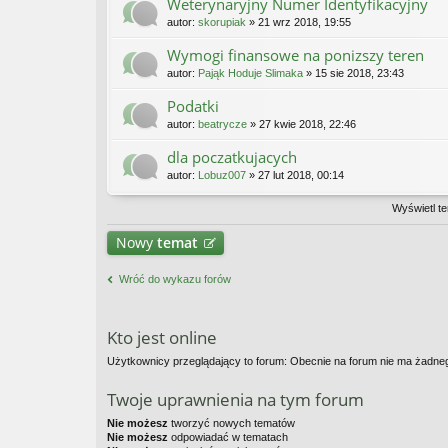
Weterynaryjny Numer Identyfikacyjny
autor:
skorupiak
» 21 wrz 2018, 19:55
Wymogi finansowe na ponizszy teren
autor:
Pająk Hoduje Slimaka
» 15 sie 2018, 23:43
Podatki
autor:
beatrycze
» 27 kwie 2018, 22:46
dla poczatkujacych
autor:
Lobuz007
» 27 lut 2018, 00:14
Wyświetl te
Nowy
temat
Wróć do wykazu forów
Kto jest online
Użytkownicy przeglądający to forum: Obecnie na forum nie ma żadne
Twoje uprawnienia na tym forum
Nie możesz
tworzyć nowych tematów
Nie możesz
odpowiadać w tematach