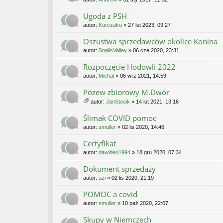
Ugoda z PSH
autor:
Kurczako
» 27 lut 2023, 09:27
Oszustwa sprzedawców okolice Konina
autor:
SnailsValley
» 06 cze 2020, 23:31
Rozpoczęcie Hodowli 2022
autor:
Michal
» 06 wrz 2021, 14:59
Pozew zbiorowy M.Dwór
autor:
JanStosik
» 14 lut 2021, 13:16
ał
ąc
Ślimak COVID pomoc
zn
autor:
smuller
» 02 lis 2020, 14:46
iki
Certyfikat
autor:
dawideo1994
» 18 gru 2020, 07:34
Dokument sprzedaży
autor:
azi
» 02 lis 2020, 21:19
POMOC a covid
autor:
smuller
» 10 paź 2020, 22:07
Skupy w Niemczech