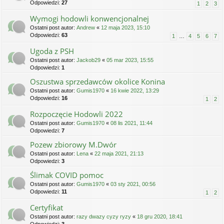
Odpowiedzi:
27
1
2
3
Wymogi hodowli konwencjonalnej
Ostatni post autor:
Andrew
«
12 maja 2023, 15:10
Odpowiedzi:
63
1
…
4
5
6
7
Ugoda z PSH
Ostatni post autor:
Jackob29
«
05 mar 2023, 15:55
Odpowiedzi:
1
Oszustwa sprzedawców okolice Konina
Ostatni post autor:
Gumis1970
«
16 kwie 2022, 13:29
Odpowiedzi:
16
1
2
Rozpoczęcie Hodowli 2022
Ostatni post autor:
Gumis1970
«
08 lis 2021, 11:44
Odpowiedzi:
7
Pozew zbiorowy M.Dwór
Ostatni post autor:
Lena
«
22 maja 2021, 21:13
Odpowiedzi:
3
Ślimak COVID pomoc
Ostatni post autor:
Gumis1970
«
03 sty 2021, 00:56
Odpowiedzi:
11
1
2
Certyfikat
Ostatni post autor:
razy dwazy cyzy ryzy
«
18 gru 2020, 18:41