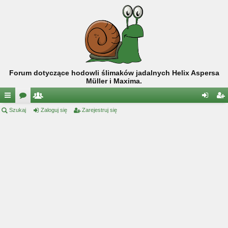
Forum dotyczące hodowli ślimaków jadalnych Helix Aspersa
Müller i Maxima.
ię
Szukaj
or
ży
Zaloguj się
Zarejestruj się
al
ar
ce
a
tk
og
ej
j
o
uj
es
…
w
si
tru
ni
ę
j
cy
si
ę