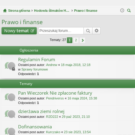
Strona główna
Hodowla ślimaków Helix Aspersa Müller / Maxima
Prawo i finanse
zu
Prawo i finanse
kaj
Nowy
temat
Tematy: 27
1
2
Ogłoszenia
Regulamin Forum
Ostatni post autor:
Andrew
«
18 maja 2018, 12:18
w
Sprawy forumowe
Odpowiedzi:
1
Tematy
Pan Wieczorek Nie zpłacone faktury
Ostatni post autor:
Pendriverss
«
16 maja 2024, 15:38
Odpowiedzi:
1
dzierżawa ziemi rolnej
Ostatni post autor:
R2D222
«
29 paź 2023, 21:10
Dofinansowania
Ostatni post autor:
Kurczako
«
23 sie 2023, 13:54