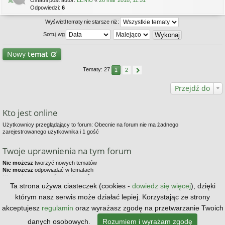
Ostatni post autor:
LENIU
«
26 mar 2018, 11:51
Odpowiedzi:
6
Wyświetl tematy nie starsze niż:
Sortuj wg
Nowy
temat
Tematy: 27
1
2
Przejdź do
Kto jest online
Użytkownicy przeglądający to forum: Obecnie na forum nie ma żadnego
zarejestrowanego użytkownika i 1 gość
Twoje uprawnienia na tym forum
Nie możesz
tworzyć nowych tematów
Nie możesz
odpowiadać w tematach
Nie możesz
zmieniać swoich postów
Nie możesz
usuwać swoich postów
Ta strona używa ciasteczek (cookies -
dowiedz się więcej
), dzięki
Nie możesz
dodawać załączników
którym nasz serwis może działać lepiej. Korzystając ze strony
Strona główna
Kontakt z nami
Zespół administracyjny
akceptujesz
regulamin
oraz wyrażasz zgodę na przetwarzanie Twoich
danych osobowych.
Rozumiem i wyrażam zgodę
Technologię dostarcza
phpBB
® Forum Software © phpBB Limited | Style by
Arty