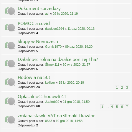
Odpowiedzi:
3
Dokument sprzedaży
Ostatni post autor:
azi
«
02 lis 2020, 21:19
POMOC a covid
Ostatni post autor:
dawideo1994
«
11 paź 2020, 00:13
Odpowiedzi:
4
Skupy w Niemczech
Ostatni post autor:
Gumis1970
«
09 paź 2020, 19:20
Odpowiedzi:
5
Dziłalność rolna na działce poniżej 1ha?
Ostatni post autor:
Ślimok111
«
30 wrz 2020, 21:37
Odpowiedzi:
6
Hodowla na 50t
Ostatni post autor:
kolliber
«
15 lut 2020, 20:19
Odpowiedzi:
24
1
2
3
Opłacalność hodowli 4T
Ostatni post autor:
Jackob29
«
21 gru 2018, 21:50
Odpowiedzi:
60
1
…
4
5
6
7
zmiana stawki VAT na ślimaki i kawior
Ostatni post autor:
0543
«
19 gru 2018, 14:58
Odpowiedzi:
2