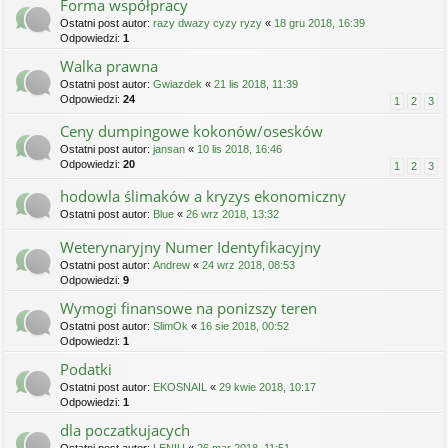
Forma współpracy
Ostatni post autor:
razy dwazy cyzy ryzy
«
18 gru 2018, 16:39
Odpowiedzi:
1
Walka prawna
Ostatni post autor:
Gwiazdek
«
21 lis 2018, 11:39
Odpowiedzi:
24
1
2
3
Ceny dumpingowe kokonów/osesków
Ostatni post autor:
jansan
«
10 lis 2018, 16:46
Odpowiedzi:
20
1
2
3
hodowla ślimaków a kryzys ekonomiczny
Ostatni post autor:
Blue
«
26 wrz 2018, 13:32
Weterynaryjny Numer Identyfikacyjny
Ostatni post autor:
Andrew
«
24 wrz 2018, 08:53
Odpowiedzi:
9
Wymogi finansowe na ponizszy teren
Ostatni post autor:
SlimOk
«
16 sie 2018, 00:52
Odpowiedzi:
1
Podatki
Ostatni post autor:
EKOSNAIL
«
29 kwie 2018, 10:17
Odpowiedzi:
1
dla poczatkujacych