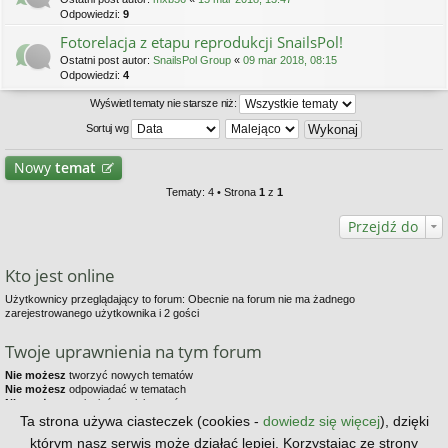
Odpowiedzi:
9
Fotorelacja z etapu reprodukcji SnailsPol!
Ostatni post autor:
SnailsPol Group
«
09 mar 2018, 08:15
Odpowiedzi:
4
Wyświetl tematy nie starsze niż:
Sortuj wg
Nowy
temat
Tematy: 4 • Strona
1
z
1
Przejdź do
Kto jest online
Użytkownicy przeglądający to forum: Obecnie na forum nie ma żadnego
zarejestrowanego użytkownika i 2 gości
Twoje uprawnienia na tym forum
Nie możesz
tworzyć nowych tematów
Nie możesz
odpowiadać w tematach
Nie możesz
zmieniać swoich postów
Nie możesz
usuwać swoich postów
Ta strona używa ciasteczek (cookies -
dowiedz się więcej
), dzięki
Nie możesz
dodawać załączników
którym nasz serwis może działać lepiej. Korzystając ze strony