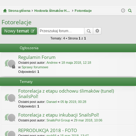
Strona główna
Hodowla ślimaków Helix Aspersa Müller / Maxima
Fotorelacje
zu
Fotorelacje
kaj
Nowy
temat
Tematy: 4 • Strona
1
z
1
Ogłoszenia
Regulamin Forum
Ostatni post autor:
Andrew
«
18 maja 2018, 12:18
w
Sprawy forumowe
Odpowiedzi:
1
Tematy
Fotorelacja z etapu odchowu ślimaków (tunel)
SnailsPol!
Ostatni post autor:
Danael
«
05 lip 2019, 00:28
Odpowiedzi:
1
Fotorelacja z etapu inkubacji SnailsPol!
Ostatni post autor:
SnailsPol Group
«
29 mar 2018, 10:06
REPRODUKCJA 2018 - FOTO
Ostatni post autor:
mxb56
«
15 mar 2018, 13:47