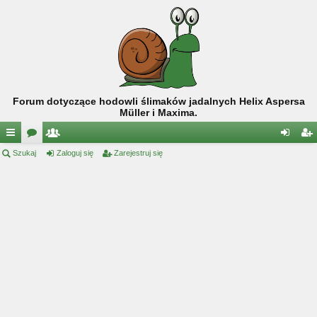
Forum dotyczące hodowli ślimaków jadalnych Helix Aspersa
Müller i Maxima.
ię
Szukaj
or
ży
Zaloguj się
Zarejestruj się
al
ar
ce
a
tk
og
ej
j
o
uj
es
…
w
si
tru
ni
ę
j
cy
si
ę