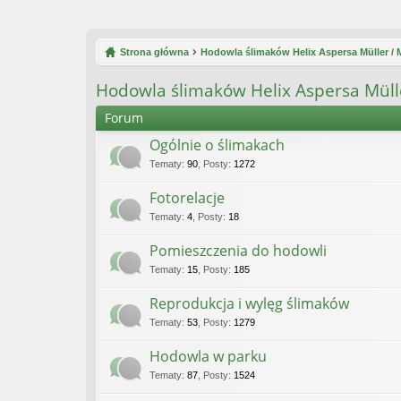
Strona główna
Hodowla ślimaków Helix Aspersa Müller /
Hodowla ślimaków Helix Aspersa Müll
Forum
Ogólnie o ślimakach
Tematy
:
90
,
Posty
:
1272
Fotorelacje
Tematy
:
4
,
Posty
:
18
Pomieszczenia do hodowli
Tematy
:
15
,
Posty
:
185
Reprodukcja i wylęg ślimaków
Tematy
:
53
,
Posty
:
1279
Hodowla w parku
Tematy
:
87
,
Posty
:
1524