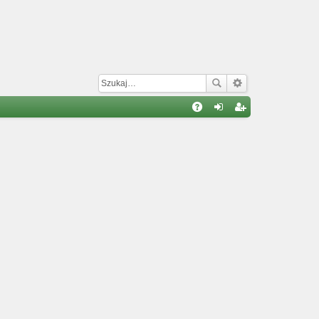
W
A
al
ar
Q
og
ej
uj
es
si
tru
ę
j
si
ę