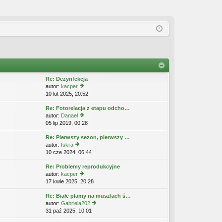
Re: Dezynfekcja
autor:
kacper
10 lut 2025, 20:52
y
ś
Re: Fotorelacja z etapu odcho…
wi
autor:
Danael
etl
05 lip 2019, 00:28
y
n
ś
aj
Re: Pierwszy sezon, pierwszy …
wi
n
autor:
Iskra
etl
o
10 cze 2024, 06:44
y
n
w
ś
aj
s
Re: Problemy reprodukcyjne
wi
n
z
autor:
kacper
etl
o
y
17 kwie 2025, 20:28
y
n
w
p
ś
aj
s
o
Re: Białe plamy na muszlach ś…
wi
n
z
st
autor:
Gabriela202
etl
o
y
31 paź 2025, 10:01
y
n
w
p
ś
aj
s
o