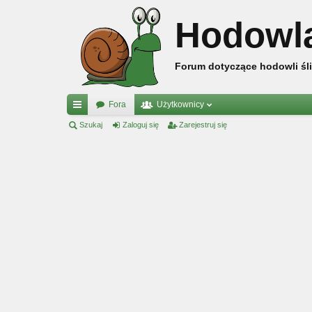
Hodowl
Forum dotyczące hodowli śli
Fora
Użytkownicy
ię
Szukaj
Zaloguj się
Zarejestruj się
ce
j
…