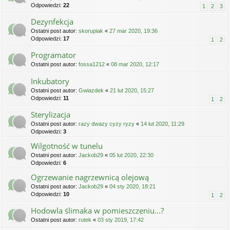
Odpowiedzi:
22
1
2
3
Dezynfekcja
Ostatni post autor:
skorupiak
«
27 mar 2020, 19:36
Odpowiedzi:
17
1
2
Programator
Ostatni post autor:
fossa1212
«
08 mar 2020, 12:17
Inkubatory
Ostatni post autor:
Gwiazdek
«
21 lut 2020, 15:27
Odpowiedzi:
11
1
2
Sterylizacja
Ostatni post autor:
razy dwazy cyzy ryzy
«
14 lut 2020, 11:29
Odpowiedzi:
3
Wilgotność w tunelu
Ostatni post autor:
Jackob29
«
05 lut 2020, 22:30
Odpowiedzi:
6
Ogrzewanie nagrzewnicą olejową
Ostatni post autor:
Jackob29
«
04 sty 2020, 18:21
Odpowiedzi:
10
1
2
Hodowla ślimaka w pomieszczeniu...?
Ostatni post autor:
rutek
«
03 sty 2019, 17:42