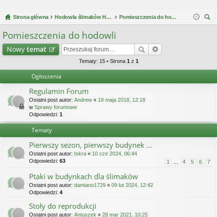
Strona główna
Hodowla ślimaków Helix Aspersa Müller / Maxima
Pomieszczenia do hodowli
zu
Pomieszczenia do hodowli
kaj
Nowy
temat
Tematy: 15 • Strona
1
z
1
Ogłoszenia
Regulamin Forum
Ostatni post autor:
Andrew
«
18 maja 2018, 12:18
w
Sprawy forumowe
Odpowiedzi:
1
Tematy
Pierwszy sezon, pierwszy budynek ...
Ostatni post autor:
Iskra
«
10 cze 2024, 06:44
Odpowiedzi:
63
1
…
4
5
6
7
Ptaki w budynkach dla ślimaków
Ostatni post autor:
damiano1729
«
09 lut 2024, 12:42
Odpowiedzi:
4
Stoły do reprodukcji
Ostatni post autor:
Antuszek
«
28 mar 2021, 10:25