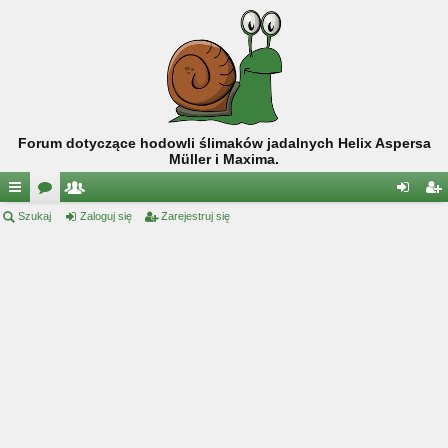
Forum dotyczące hodowli ślimaków jadalnych Helix Aspersa
Müller i Maxima.
ię
Szukaj
or
ży
Zaloguj się
Zarejestruj się
al
ar
ce
a
tk
og
ej
j
o
uj
es
…
w
si
tru
ni
ę
j
cy
si
ę