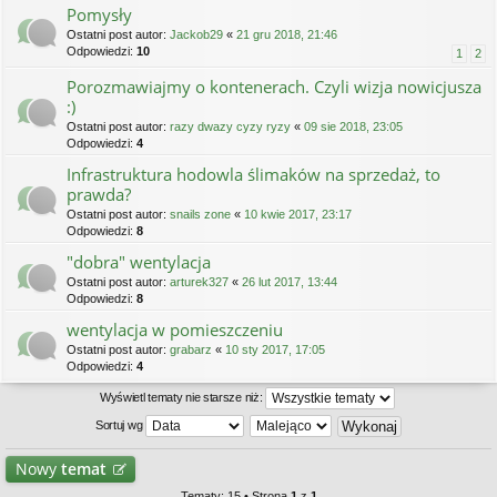
Pomysły
Ostatni post autor:
Jackob29
«
21 gru 2018, 21:46
Odpowiedzi:
10
1
2
Porozmawiajmy o kontenerach. Czyli wizja nowicjusza
:)
Ostatni post autor:
razy dwazy cyzy ryzy
«
09 sie 2018, 23:05
Odpowiedzi:
4
Infrastruktura hodowla ślimaków na sprzedaż, to
prawda?
Ostatni post autor:
snails zone
«
10 kwie 2017, 23:17
Odpowiedzi:
8
"dobra" wentylacja
Ostatni post autor:
arturek327
«
26 lut 2017, 13:44
Odpowiedzi:
8
wentylacja w pomieszczeniu
Ostatni post autor:
grabarz
«
10 sty 2017, 17:05
Odpowiedzi:
4
Wyświetl tematy nie starsze niż:
Sortuj wg
Nowy
temat
Tematy: 15 • Strona
1
z
1