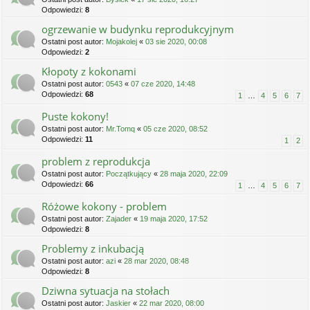
Odpowiedzi:
8
ogrzewanie w budynku reprodukcyjnym
Ostatni post autor:
Mojakolej
«
03 sie 2020, 00:08
Odpowiedzi:
2
Kłopoty z kokonami
Ostatni post autor:
0543
«
07 cze 2020, 14:48
Odpowiedzi:
68
1
…
4
5
6
7
Puste kokony!
Ostatni post autor:
Mr.Tomq
«
05 cze 2020, 08:52
Odpowiedzi:
11
1
2
problem z reprodukcja
Ostatni post autor:
Początkujący
«
28 maja 2020, 22:09
Odpowiedzi:
66
1
…
4
5
6
7
Różowe kokony - problem
Ostatni post autor:
Zajader
«
19 maja 2020, 17:52
Odpowiedzi:
8
Problemy z inkubacją
Ostatni post autor:
azi
«
28 mar 2020, 08:48
Odpowiedzi:
8
Dziwna sytuacja na stołach
Ostatni post autor:
Jaskier
«
22 mar 2020, 08:00