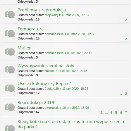
Odpowiedzi:
3
Problemy z reprodukcją
Ostatni post autor:
Mojakolej
«
11 mar 2020, 00:13
Odpowiedzi:
15
1
2
Temperatura
Ostatni post autor:
dawideo1994
«
03 mar 2020, 20:17
Odpowiedzi:
15
1
2
Muller
Ostatni post autor:
dawideo1994
«
09 lut 2020, 22:12
Odpowiedzi:
3
Wysypywanie ziemi na stoly
Ostatni post autor:
Heniek Z.
«
01 lut 2020, 14:18
Odpowiedzi:
3
Oseski kokony czy Repro ?
Ostatni post autor:
Jackob29
«
11 sty 2020, 19:25
Odpowiedzi:
12
1
2
Reprodukcja 2019
Ostatni post autor:
skorupiak
«
16 gru 2019, 18:06
Odpowiedzi:
67
1
…
4
5
6
7
Kiedy kubki na stół i ostateczny termin wypuszczenia
do parku?