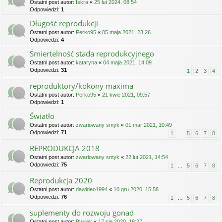
Ostatni post autor:
Iskra
«
25 lut 2024, 08:54
Odpowiedzi:
1
Długość reprodukcji
Ostatni post autor:
Perko95
«
05 maja 2021, 23:26
Odpowiedzi:
4
Śmiertelność stada reprodukcyjnego
Ostatni post autor:
kataryna
«
04 maja 2021, 14:09
Odpowiedzi:
31
1
2
3
4
reproduktory/kokony maxima
Ostatni post autor:
Perko95
«
21 kwie 2021, 09:57
Odpowiedzi:
1
Światło
Ostatni post autor:
zwariowany smyk
«
01 mar 2021, 10:49
Odpowiedzi:
71
1
…
5
6
7
8
REPRODUKCJA 2018
Ostatni post autor:
zwariowany smyk
«
22 lut 2021, 14:54
Odpowiedzi:
75
1
…
5
6
7
8
Reprodukcja 2020
Ostatni post autor:
dawideo1994
«
10 gru 2020, 15:58
Odpowiedzi:
76
1
…
5
6
7
8
suplementy do rozwoju gonad
Ostatni post autor:
Bysiek
«
17 sie 2020, 16:27