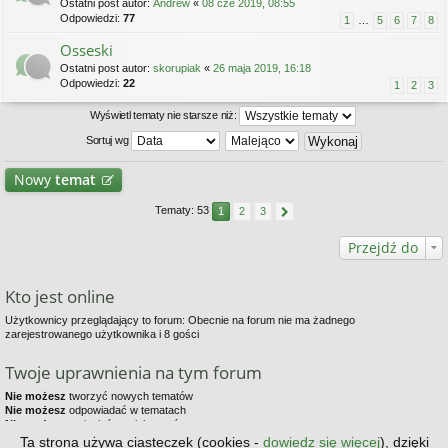
Ostatni post autor:
Andrew
«
08 cze 2019, 08:55
Odpowiedzi:
77
1
…
5
6
7
8
Osseski
Ostatni post autor:
skorupiak
«
26 maja 2019, 16:18
Odpowiedzi:
22
1
2
3
Wyświetl tematy nie starsze niż:
Sortuj wg
Nowy
temat
Tematy: 53
1
2
3
Przejdź do
Kto jest online
Użytkownicy przeglądający to forum: Obecnie na forum nie ma żadnego
zarejestrowanego użytkownika i 8 gości
Twoje uprawnienia na tym forum
Nie możesz
tworzyć nowych tematów
Nie możesz
odpowiadać w tematach
Nie możesz
zmieniać swoich postów
Nie możesz
usuwać swoich postów
Ta strona używa ciasteczek (cookies -
dowiedz się więcej
), dzięki