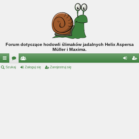
Forum dotyczące hodowli ślimaków jadalnych Helix Aspersa
Müller i Maxima.
ię
Szukaj
or
ży
Zaloguj się
Zarejestruj się
al
ar
ce
a
tk
og
ej
j
o
uj
es
…
w
si
tru
ni
ę
j
cy
si
ę