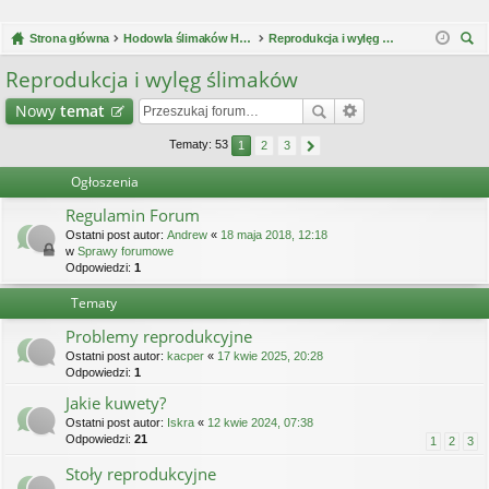
Strona główna
Hodowla ślimaków Helix Aspersa Müller / Maxima
Reprodukcja i wylęg ślimaków
zu
Reprodukcja i wylęg ślimaków
kaj
Nowy
temat
Tematy: 53
1
2
3
Ogłoszenia
Regulamin Forum
Ostatni post autor:
Andrew
«
18 maja 2018, 12:18
w
Sprawy forumowe
Odpowiedzi:
1
Tematy
Problemy reprodukcyjne
Ostatni post autor:
kacper
«
17 kwie 2025, 20:28
Odpowiedzi:
1
Jakie kuwety?
Ostatni post autor:
Iskra
«
12 kwie 2024, 07:38
Odpowiedzi:
21
1
2
3
Stoły reprodukcyjne