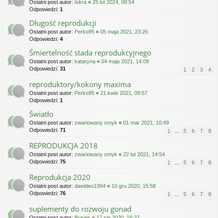
Ostatni post autor:
Iskra
«
25 lut 2024, 08:54
Odpowiedzi:
1
Długość reprodukcji
Ostatni post autor:
Perko95
«
05 maja 2021, 23:26
Odpowiedzi:
4
Śmiertelność stada reprodukcyjnego
Ostatni post autor:
kataryna
«
04 maja 2021, 14:09
Odpowiedzi:
31
1
2
3
4
reproduktory/kokony maxima
Ostatni post autor:
Perko95
«
21 kwie 2021, 09:57
Odpowiedzi:
1
Światło
Ostatni post autor:
zwariowany smyk
«
01 mar 2021, 10:49
Odpowiedzi:
71
1
…
5
6
7
8
REPRODUKCJA 2018
Ostatni post autor:
zwariowany smyk
«
22 lut 2021, 14:54
Odpowiedzi:
75
1
…
5
6
7
8
Reprodukcja 2020
Ostatni post autor:
dawideo1994
«
10 gru 2020, 15:58
Odpowiedzi:
76
1
…
5
6
7
8
suplementy do rozwoju gonad
Ostatni post autor:
Bysiek
«
17 sie 2020, 16:27