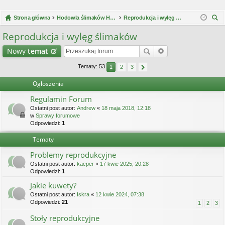
Strona główna
Hodowla ślimaków Helix Aspersa Müller / Maxima
Reprodukcja i wylęg ślimaków
zu
Reprodukcja i wylęg ślimaków
kaj
Nowy
temat
Tematy: 53
1
2
3
Ogłoszenia
Regulamin Forum
Ostatni post autor:
Andrew
«
18 maja 2018, 12:18
w
Sprawy forumowe
Odpowiedzi:
1
Tematy
Problemy reprodukcyjne
Ostatni post autor:
kacper
«
17 kwie 2025, 20:28
Odpowiedzi:
1
Jakie kuwety?
Ostatni post autor:
Iskra
«
12 kwie 2024, 07:38
Odpowiedzi:
21
1
2
3
Stoły reprodukcyjne