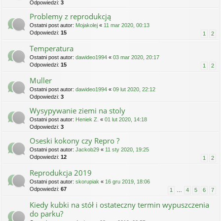
Odpowiedzi:
3
Problemy z reprodukcją
Ostatni post autor:
Mojakolej
«
11 mar 2020, 00:13
Odpowiedzi:
15
1
2
Temperatura
Ostatni post autor:
dawideo1994
«
03 mar 2020, 20:17
Odpowiedzi:
15
1
2
Muller
Ostatni post autor:
dawideo1994
«
09 lut 2020, 22:12
Odpowiedzi:
3
Wysypywanie ziemi na stoly
Ostatni post autor:
Heniek Z.
«
01 lut 2020, 14:18
Odpowiedzi:
3
Oseski kokony czy Repro ?
Ostatni post autor:
Jackob29
«
11 sty 2020, 19:25
Odpowiedzi:
12
1
2
Reprodukcja 2019
Ostatni post autor:
skorupiak
«
16 gru 2019, 18:06
Odpowiedzi:
67
1
…
4
5
6
7
Kiedy kubki na stół i ostateczny termin wypuszczenia
do parku?