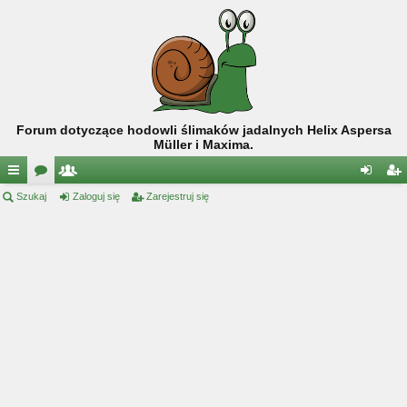
Forum dotyczące hodowli ślimaków jadalnych Helix Aspersa
Müller i Maxima.
ię
Szukaj
or
ży
Zaloguj się
Zarejestruj się
al
ar
ce
a
tk
og
ej
j
o
uj
es
…
w
si
tru
ni
ę
j
cy
si
ę