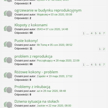
Odpowiedzi:
8
ogrzewanie w budynku reprodukcyjnym
Ostatni post autor:
Mojakolej
«
03 sie 2020, 00:08
Odpowiedzi:
2
Kłopoty z kokonami
Ostatni post autor:
0543
«
07 cze 2020, 14:48
Odpowiedzi:
68
1
…
4
5
6
7
Puste kokony!
Ostatni post autor:
Mr.Tomq
«
05 cze 2020, 08:52
Odpowiedzi:
11
1
2
problem z reprodukcja
Ostatni post autor:
Początkujący
«
28 maja 2020, 22:09
Odpowiedzi:
66
1
…
4
5
6
7
Różowe kokony - problem
Ostatni post autor:
Zajader
«
19 maja 2020, 17:52
Odpowiedzi:
8
Problemy z inkubacją
Ostatni post autor:
azi
«
28 mar 2020, 08:48
Odpowiedzi:
8
Dziwna sytuacja na stołach
Ostatni post autor:
Jaskier
«
22 mar 2020, 08:00