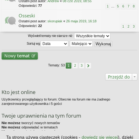
Ostatni post autor:
Andrew
«
08 cze 2019, 08:55
Odpowiedzi:
77
1
…
5
6
7
8
Osseski
Ostatni post autor:
skorupiak
«
26 maja 2019, 16:18
Odpowiedzi:
22
1
2
3
Wyświetl tematy nie starsze niż:
Sortuj wg
Nowy
temat
Tematy: 53
1
2
3
Przejdź do
Kto jest online
Użytkownicy przeglądający to forum: Obecnie na forum nie ma żadnego
zarejestrowanego użytkownika i 5 gości
Twoje uprawnienia na tym forum
Nie możesz
tworzyć nowych tematów
Nie możesz
odpowiadać w tematach
Nie możesz
zmieniać swoich postów
Nie możesz
usuwać swoich postów
Ta strona używa ciasteczek (cookies -
dowiedz się więcej
), dzięki