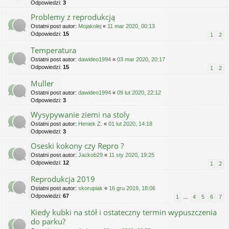
Odpowiedzi:
3
Problemy z reprodukcją
Ostatni post autor:
Mojakolej
«
11 mar 2020, 00:13
Odpowiedzi:
15
1
2
Temperatura
Ostatni post autor:
dawideo1994
«
03 mar 2020, 20:17
Odpowiedzi:
15
1
2
Muller
Ostatni post autor:
dawideo1994
«
09 lut 2020, 22:12
Odpowiedzi:
3
Wysypywanie ziemi na stoly
Ostatni post autor:
Heniek Z.
«
01 lut 2020, 14:18
Odpowiedzi:
3
Oseski kokony czy Repro ?
Ostatni post autor:
Jackob29
«
11 sty 2020, 19:25
Odpowiedzi:
12
1
2
Reprodukcja 2019
Ostatni post autor:
skorupiak
«
16 gru 2019, 18:06
Odpowiedzi:
67
1
…
4
5
6
7
Kiedy kubki na stół i ostateczny termin wypuszczenia
do parku?