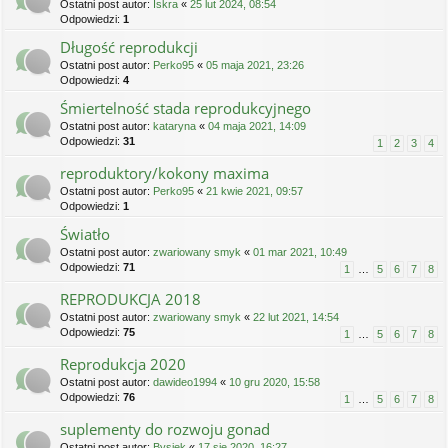
Ostatni post autor:
Iskra
«
25 lut 2024, 08:54
Odpowiedzi:
1
Długość reprodukcji
Ostatni post autor:
Perko95
«
05 maja 2021, 23:26
Odpowiedzi:
4
Śmiertelność stada reprodukcyjnego
Ostatni post autor:
kataryna
«
04 maja 2021, 14:09
Odpowiedzi:
31
1
2
3
4
reproduktory/kokony maxima
Ostatni post autor:
Perko95
«
21 kwie 2021, 09:57
Odpowiedzi:
1
Światło
Ostatni post autor:
zwariowany smyk
«
01 mar 2021, 10:49
Odpowiedzi:
71
1
…
5
6
7
8
REPRODUKCJA 2018
Ostatni post autor:
zwariowany smyk
«
22 lut 2021, 14:54
Odpowiedzi:
75
1
…
5
6
7
8
Reprodukcja 2020
Ostatni post autor:
dawideo1994
«
10 gru 2020, 15:58
Odpowiedzi:
76
1
…
5
6
7
8
suplementy do rozwoju gonad
Ostatni post autor:
Bysiek
«
17 sie 2020, 16:27