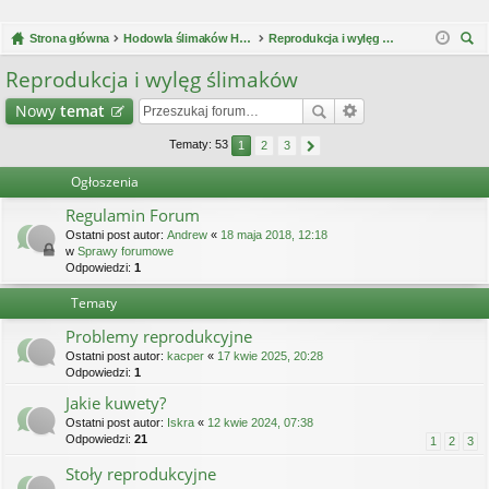
Strona główna
Hodowla ślimaków Helix Aspersa Müller / Maxima
Reprodukcja i wylęg ślimaków
zu
Reprodukcja i wylęg ślimaków
kaj
Nowy
temat
Tematy: 53
1
2
3
Ogłoszenia
Regulamin Forum
Ostatni post autor:
Andrew
«
18 maja 2018, 12:18
w
Sprawy forumowe
Odpowiedzi:
1
Tematy
Problemy reprodukcyjne
Ostatni post autor:
kacper
«
17 kwie 2025, 20:28
Odpowiedzi:
1
Jakie kuwety?
Ostatni post autor:
Iskra
«
12 kwie 2024, 07:38
Odpowiedzi:
21
1
2
3
Stoły reprodukcyjne