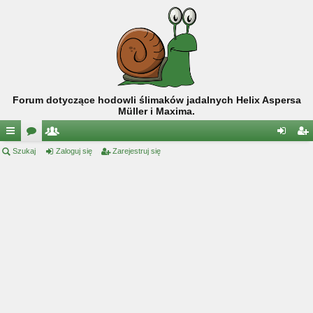
Forum dotyczące hodowli ślimaków jadalnych Helix Aspersa
Müller i Maxima.
ię
Szukaj
or
ży
Zaloguj się
Zarejestruj się
al
ar
ce
a
tk
og
ej
j
o
uj
es
…
w
si
tru
ni
ę
j
cy
si
ę