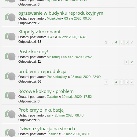
Odpowiedzi:
8
ogrzewanie w budynku reprodukcyjnym
Ostatni post autor:
Mojakolej
«
03 sie 2020, 00:08
Odpowiedzi:
2
Kłopoty z kokonami
Ostatni post autor:
0543
«
07 cze 2020, 14:48
Odpowiedzi:
68
1
…
4
5
6
7
Puste kokony!
Ostatni post autor:
Mr.Tomq
«
05 cze 2020, 08:52
Odpowiedzi:
11
1
2
problem z reprodukcja
Ostatni post autor:
Początkujący
«
28 maja 2020, 22:09
Odpowiedzi:
66
1
…
4
5
6
7
Różowe kokony - problem
Ostatni post autor:
Zajader
«
19 maja 2020, 17:52
Odpowiedzi:
8
Problemy z inkubacją
Ostatni post autor:
azi
«
28 mar 2020, 08:48
Odpowiedzi:
8
Dziwna sytuacja na stołach
Ostatni post autor:
Jaskier
«
22 mar 2020, 08:00