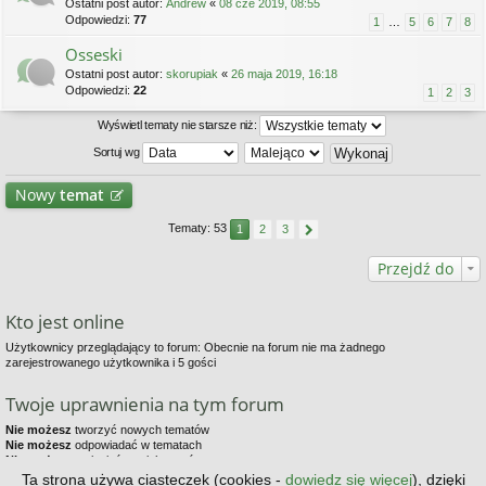
Ostatni post autor:
Andrew
«
08 cze 2019, 08:55
Odpowiedzi:
77
1
…
5
6
7
8
Osseski
Ostatni post autor:
skorupiak
«
26 maja 2019, 16:18
Odpowiedzi:
22
1
2
3
Wyświetl tematy nie starsze niż:
Sortuj wg
Nowy
temat
Tematy: 53
1
2
3
Przejdź do
Kto jest online
Użytkownicy przeglądający to forum: Obecnie na forum nie ma żadnego
zarejestrowanego użytkownika i 5 gości
Twoje uprawnienia na tym forum
Nie możesz
tworzyć nowych tematów
Nie możesz
odpowiadać w tematach
Nie możesz
zmieniać swoich postów
Nie możesz
usuwać swoich postów
Ta strona używa ciasteczek (cookies -
dowiedz się więcej
), dzięki