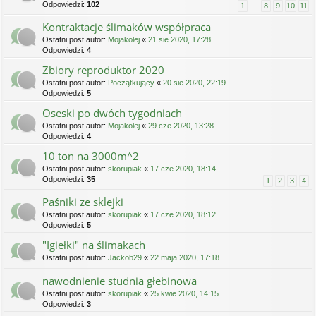
Odpowiedzi:
102
1
…
8
9
10
11
Kontraktacje ślimaków współpraca
Ostatni post autor:
Mojakolej
«
21 sie 2020, 17:28
Odpowiedzi:
4
Zbiory reproduktor 2020
Ostatni post autor:
Początkujący
«
20 sie 2020, 22:19
Odpowiedzi:
5
Oseski po dwóch tygodniach
Ostatni post autor:
Mojakolej
«
29 cze 2020, 13:28
Odpowiedzi:
4
10 ton na 3000m^2
Ostatni post autor:
skorupiak
«
17 cze 2020, 18:14
Odpowiedzi:
35
1
2
3
4
Paśniki ze sklejki
Ostatni post autor:
skorupiak
«
17 cze 2020, 18:12
Odpowiedzi:
5
"Igiełki" na ślimakach
Ostatni post autor:
Jackob29
«
22 maja 2020, 17:18
nawodnienie studnia głebinowa
Ostatni post autor:
skorupiak
«
25 kwie 2020, 14:15
Odpowiedzi:
3