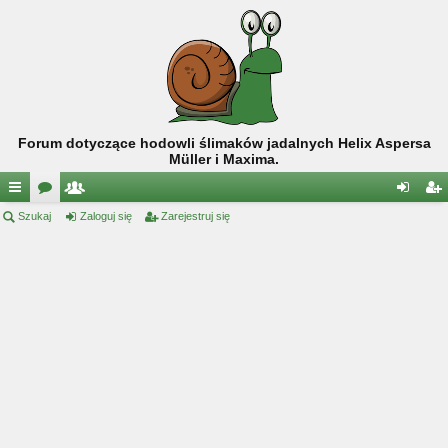
Forum dotyczące hodowli ślimaków jadalnych Helix Aspersa
Müller i Maxima.
ię
Szukaj
or
ży
Zaloguj się
Zarejestruj się
al
ar
ce
a
tk
og
ej
j
o
uj
es
…
w
si
tru
ni
ę
j
cy
si
ę