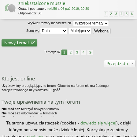
zniekształcone muszle
Ostatni post autor:
mxb56
«
06 paź 2019, 20:30
Odpowiedzi:
58
1
2
3
4
5
6
Wyświetl tematy nie starsze niż:
Sortuj wg
Nowy
temat
Tematy: 87
1
2
3
4
Przejdź do
Kto jest online
Użytkownicy przeglądający to forum: Obecnie na forum nie ma żadnego
zarejestrowanego użytkownika i 1 gość
Twoje uprawnienia na tym forum
Nie możesz
tworzyć nowych tematów
Nie możesz
odpowiadać w tematach
Nie możesz
zmieniać swoich postów
Nie możesz
usuwać swoich postów
Ta strona używa ciasteczek (cookies -
dowiedz się więcej
), dzięki
Nie możesz
dodawać załączników
którym nasz serwis może działać lepiej. Korzystając ze strony
Strona główna
Kontakt z nami
Zespół administracyjny
akceptujesz
regulamin
oraz wyrażasz zgodę na przetwarzanie Twoich