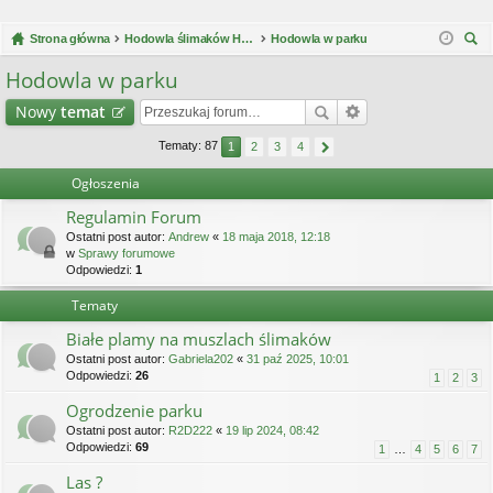
Strona główna
Hodowla ślimaków Helix Aspersa Müller / Maxima
Hodowla w parku
zu
Hodowla w parku
kaj
Nowy
temat
Tematy: 87
1
2
3
4
Ogłoszenia
Regulamin Forum
Ostatni post autor:
Andrew
«
18 maja 2018, 12:18
w
Sprawy forumowe
Odpowiedzi:
1
Tematy
Białe plamy na muszlach ślimaków
Ostatni post autor:
Gabriela202
«
31 paź 2025, 10:01
Odpowiedzi:
26
1
2
3
Ogrodzenie parku
Ostatni post autor:
R2D222
«
19 lip 2024, 08:42
Odpowiedzi:
69
1
…
4
5
6
7
Las ?