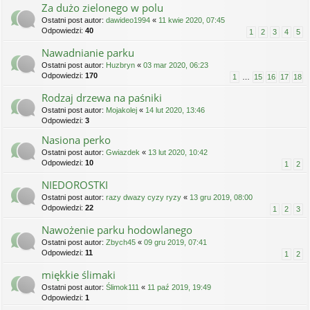
Za dużo zielonego w polu
Ostatni post autor:
dawideo1994
«
11 kwie 2020, 07:45
Odpowiedzi:
40
1
2
3
4
5
Nawadnianie parku
Ostatni post autor:
Huzbryn
«
03 mar 2020, 06:23
Odpowiedzi:
170
1
…
15
16
17
18
Rodzaj drzewa na paśniki
Ostatni post autor:
Mojakolej
«
14 lut 2020, 13:46
Odpowiedzi:
3
Nasiona perko
Ostatni post autor:
Gwiazdek
«
13 lut 2020, 10:42
Odpowiedzi:
10
1
2
NIEDOROSTKI
Ostatni post autor:
razy dwazy cyzy ryzy
«
13 gru 2019, 08:00
Odpowiedzi:
22
1
2
3
Nawożenie parku hodowlanego
Ostatni post autor:
Zbych45
«
09 gru 2019, 07:41
Odpowiedzi:
11
1
2
miękkie ślimaki
Ostatni post autor:
Ślimok111
«
11 paź 2019, 19:49
Odpowiedzi:
1