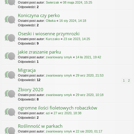
Ostatni post autor:
Swierzak
«
08 maja 2024, 15:25
Odpowiedzi:
2
Koniczyna czy perko
Ostatni post autor:
Oliwka
«
16 sty 2024, 14:18
Odpowiedzi:
2
Oseski i wiosenne przymrozki
Ostatni post autor:
Kurczako
«
23 sie 2023, 14:25
Odpowiedzi:
9
jakie zraszanie parku
Ostatni post autor:
zwariowany smyk
«
14 lis 2021, 19:42
Odpowiedzi:
1
Migracja
Ostatni post autor:
zwariowany smyk
«
29 wrz 2020, 21:53
Odpowiedzi:
12
1
2
Zbiory 2020
Ostatni post autor:
zwariowany smyk
«
29 wrz 2020, 10:18
Odpowiedzi:
8
ogromne ilości fioletowych robaczków
Ostatni post autor:
azi
«
27 wrz 2020, 18:38
Odpowiedzi:
2
Roślinność w parkach
Ostatni post autor:
zwariowany smyk
«
22 sie 2020, 01:17