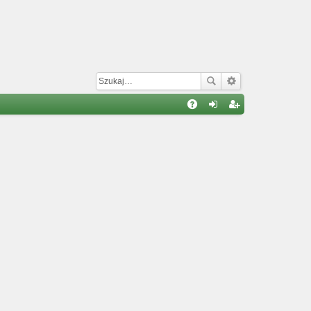
W
A
al
ar
Q
og
ej
uj
es
si
tru
ę
j
si
ę