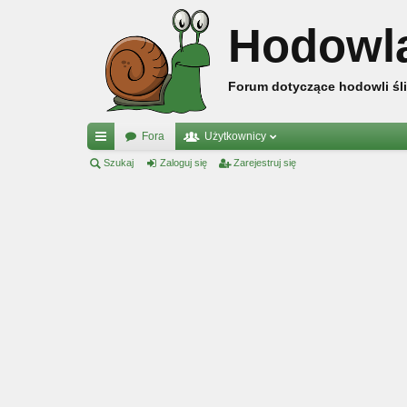
Hodowl
Forum dotyczące hodowli śli
Fora
Użytkownicy
ię
Szukaj
Zaloguj się
Zarejestruj się
ce
j
…