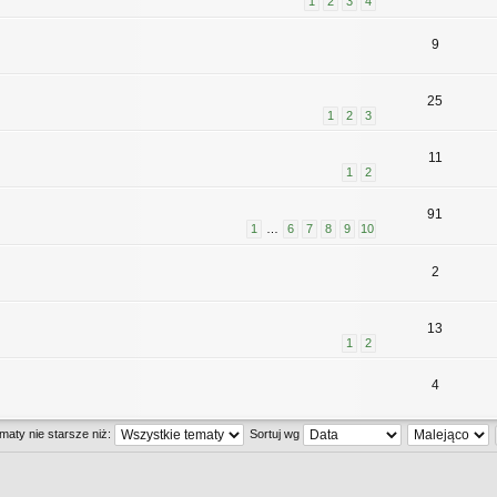
1
2
3
4
9
25
1
2
3
11
1
2
91
1
…
6
7
8
9
10
2
13
1
2
4
maty nie starsze niż:
Sortuj wg