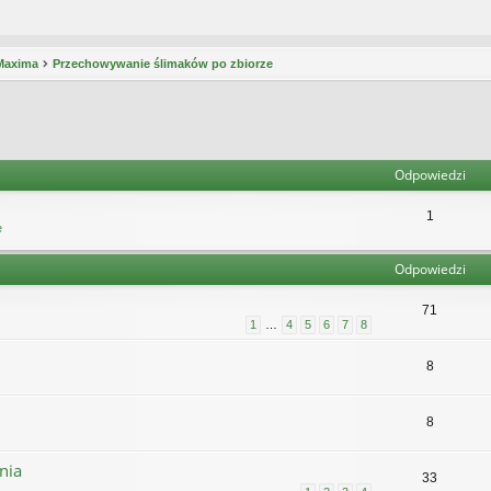
 Maxima
Przechowywanie ślimaków po zbiorze
Odpowiedzi
1
e
Odpowiedzi
71
1
…
4
5
6
7
8
8
8
nia
33