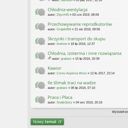
autor:
Bartusio
» 03 paź 2017, 11:59
ał
ąc
Chłodnia-wentylacja
zn
autor:
Zbych45
» 03 cze 2019, 08:09
iki
Przechowywanie reprodkutorów
autor:
Grajek956
» 21 sie 2018, 09:56
Skrzynki i transport do skupu
autor:
Andrew
» 18 lip 2016, 12:37
Chłodnia, izoterma i inne rozwiązania
autor:
grabarz
» 15 lip 2016, 20:39
ał
ąc
Kawior
zn
autor:
Cornu-Aspersa Wroci
» 12 lis 2017, 23:14
iki
Ile ślimak traci na wadze
autor:
grabarz
» 06 lip 2016, 07:10
Praca i Płaca
autor:
SnailsStory
» 04 wrz 2016, 20:16
Wyświetl te
Nowy
temat