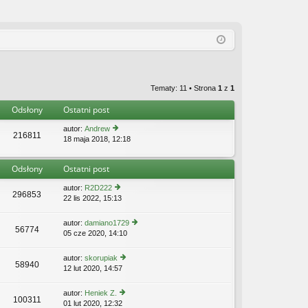
Tematy: 11 • Strona
1
z
1
Odsłony
Ostatni post
autor:
Andrew
216811
18 maja 2018, 12:18
y
ś
wi
Odsłony
Ostatni post
etl
n
autor:
R2D222
aj
296853
22 lis 2022, 15:13
y
n
ś
o
wi
w
autor:
damiano1729
56774
etl
s
05 cze 2020, 14:10
y
n
z
ś
aj
y
wi
autor:
skorupiak
n
p
58940
etl
12 lut 2020, 14:57
y
o
o
n
ś
w
st
aj
wi
s
autor:
Heniek Z.
n
100311
etl
z
01 lut 2020, 12:32
y
o
Z