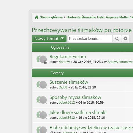
Strona główna
Hodowla ślimaków Helix Aspersa Müller /
Przechowywanie ślimaków po zbiorze
Nowy
temat
Ogłoszenia
Regulamin Forum
autor:
Andrew
» 30 wrz 2016, 11:23 » w
Sprawy forumow
Tematy
Suszenie slimaków
autor:
Did88
» 28 lip 2016, 21:29
Sposoby mycia slimakow
autor:
bobek8612
» 04 lip 2018, 10:59
Jakie długie siatki na ślimaki
autor:
bobek8612
» 16 sie 2018, 22:16
Białe odchody/wydzielina w czasie susze