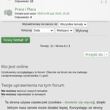
Odpowiedzi:
13
1
2
Praca i Płaca
Ostatni post autor:
0543
«
05 paź 2016, 15:29
Odpowiedzi:
4
Wyświetl tematy nie starsze niż:
Sortuj wg
Nowy
temat
Tematy: 11 • Strona
1
z
1
Przejdź do
Kto jest online
Użytkownicy przeglądający to forum: Obecnie na forum nie ma żadnego
zarejestrowanego użytkownika i 1 gość
Twoje uprawnienia na tym forum
Nie możesz
tworzyć nowych tematów
Nie możesz
odpowiadać w tematach
Nie możesz
zmieniać swoich postów
Nie możesz
usuwać swoich postów
Ta strona używa ciasteczek (cookies -
dowiedz się więcej
), dzięki
Nie możesz
dodawać załączników
którym nasz serwis może działać lepiej. Korzystając ze strony