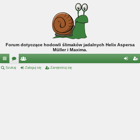
Forum dotyczące hodowli ślimaków jadalnych Helix Aspersa
Müller i Maxima.
ię
Szukaj
or
ży
Zaloguj się
Zarejestruj się
al
ar
ce
a
tk
og
ej
j
o
uj
es
…
w
si
tru
ni
ę
j
cy
si
ę