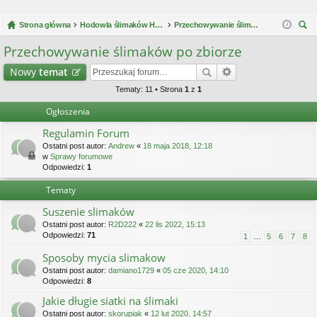
Strona główna
Hodowla ślimaków Helix Aspersa Müller / Maxima
Przechowywanie ślimaków po zbiorze
zu
Przechowywanie ślimaków po zbiorze
kaj
Nowy
temat
Tematy: 11 • Strona
1
z
1
Ogłoszenia
Regulamin Forum
Ostatni post autor:
Andrew
«
18 maja 2018, 12:18
w
Sprawy forumowe
Odpowiedzi:
1
Tematy
Suszenie slimaków
Ostatni post autor:
R2D222
«
22 lis 2022, 15:13
Odpowiedzi:
71
1
…
5
6
7
8
Sposoby mycia slimakow
Ostatni post autor:
damiano1729
«
05 cze 2020, 14:10
Odpowiedzi:
8
Jakie długie siatki na ślimaki
Ostatni post autor:
skorupiak
«
12 lut 2020, 14:57