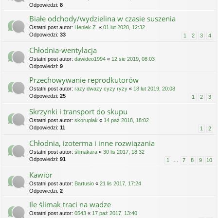
Odpowiedzi:
8
Białe odchody/wydzielina w czasie suszenia
Ostatni post autor:
Heniek Z.
«
01 lut 2020, 12:32
Odpowiedzi:
33
1
2
3
4
Chłodnia-wentylacja
Ostatni post autor:
dawideo1994
«
12 sie 2019, 08:03
Odpowiedzi:
9
Przechowywanie reprodkutorów
Ostatni post autor:
razy dwazy cyzy ryzy
«
18 lut 2019, 20:08
Odpowiedzi:
25
1
2
3
Skrzynki i transport do skupu
Ostatni post autor:
skorupiak
«
14 paź 2018, 18:02
Odpowiedzi:
11
1
2
Chłodnia, izoterma i inne rozwiązania
Ostatni post autor:
ślimakara
«
30 lis 2017, 18:32
Odpowiedzi:
91
1
…
7
8
9
10
Kawior
Ostatni post autor:
Bartusio
«
21 lis 2017, 17:24
Odpowiedzi:
2
Ile ślimak traci na wadze
Ostatni post autor:
0543
«
17 paź 2017, 13:40