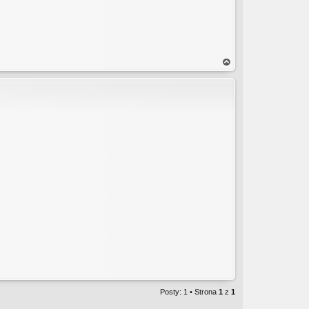
a
gó
rę
Posty: 1 • Strona
1
z
1