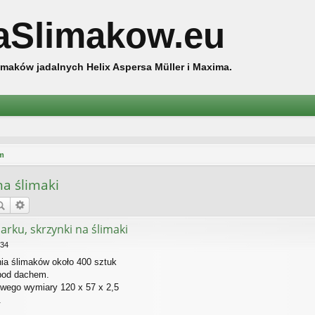
aSlimakow.eu
maków jadalnych Helix Aspersa Müller i Maxima.
m
na ślimaki
rku, skrzynki na ślimaki
:34
ia ślimaków około 400 sztuk
pod dachem.
wego wymiary 120 x 57 x 2,5
.