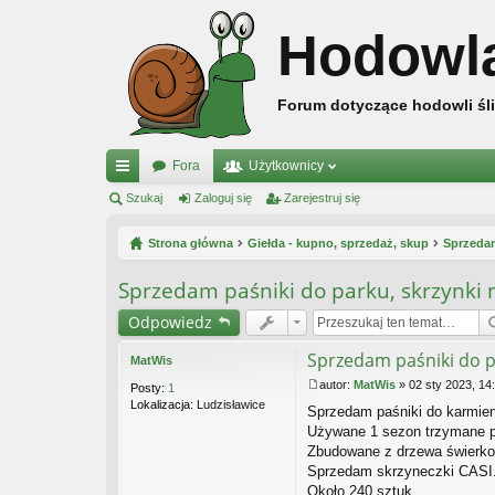
Hodowl
Forum dotyczące hodowli śli
Fora
Użytkownicy
ię
Szukaj
Zaloguj się
Zarejestruj się
ce
Strona główna
Giełda - kupno, sprzedaż, skup
Sprzeda
j
Sprzedam paśniki do parku, skrzynki 
…
Odpowiedz
Sprzedam paśniki do pa
MatWis
autor:
MatWis
»
02 sty 2023, 14
Posty:
1
P
Lokalizacja:
Ludzisławice
Sprzedam paśniki do karmien
o
s
Używane 1 sezon trzymane 
t
Zbudowane z drzewa świerko
Sprzedam skrzyneczki CASI
Około 240 sztuk.