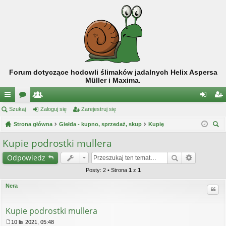
Forum dotyczące hodowli ślimaków jadalnych Helix Aspersa
Müller i Maxima.
ię
Szukaj
or
ży
Zaloguj się
Zarejestruj się
al
ar
ce
Strona główna
a
tk
Giełda - kupno, sprzedaż, skup
Kupię
og
ej
zu
j
o
uj
es
Kupie podrostki mullera
kaj
…
w
si
tru
Odpowiedz
ni
ę
j
Posty: 2 • Strona
1
z
1
cy
si
Nera
Cytu
ę
Kupie podrostki mullera
10 lis 2021, 05:48