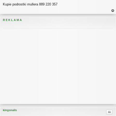
P
Kupie podrostki mullera 889 220 357
o
s
t
a
gó
R E K L A M A
rę
kingsnails
Cytu