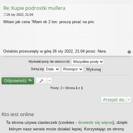
Re: Kupie podrostki mullera
26 sty 2022, 21:04
P
Witam jak cena ?Mam ok 2 ton. proszę pisać na priv.
o
s
t
Ostatnio przesunięty w górę 26 sty 2022, 21:04 przez: Nera.
a
gó
Wyświetl posty nie starsze niż:
rę
Sortuj wg
Odpowiedz
Posty: 2 • Strona
1
z
1
Przejdź do
Kto jest online
Użytkownicy przeglądający to forum: Obecnie na forum nie ma żadnego
Ta strona używa ciasteczek (cookies -
dowiedz się więcej
), dzięki
zarejestrowanego użytkownika i 1 gość
którym nasz serwis może działać lepiej. Korzystając ze strony