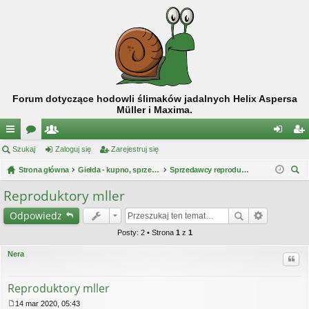
Forum dotyczące hodowli ślimaków jadalnych Helix Aspersa
Müller i Maxima.
ię
Szukaj
or
ży
Zaloguj się
Zarejestruj się
al
ar
ce
Strona główna
a
tk
Giełda - kupno, sprzedaż, skup
Sprzedawcy reproduktorów
og
ej
zu
j
o
uj
es
Reproduktory mller
kaj
…
w
si
tru
Odpowiedz
ni
ę
j
Posty: 2 • Strona
1
z
1
cy
si
Nera
Cytu
ę
Reproduktory mller
14 mar 2020, 05:43