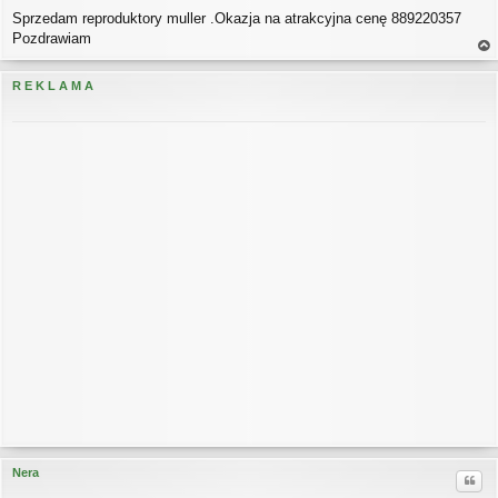
P
Sprzedam reproduktory muller .Okazja na atrakcyjna cenę 889220357
o
s
Pozdrawiam
t
a
gó
R E K L A M A
rę
Nera
Cytu