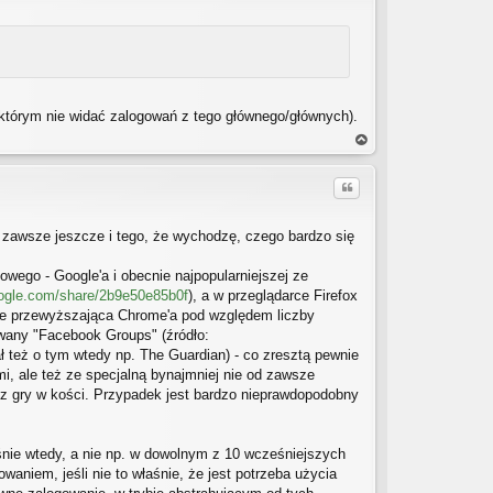
w którym nie widać zalogowań z tego głównego/głównych).
a
gó
Cytuj
rę
 zawsze jeszcze i tego, że wychodzę, czego bardzo się
wego - Google'a i obecnie najpopularniejszej ze
oogle.com/share/2b9e50e85b0f
), a w przeglądarce Firefox
cze przewyższająca Chrome'a pod względem liczby
wany "Facebook Groups" (źródło:
ł też o tym wtedy np. The Guardian) - co zresztą pewnie
i, ale też ze specjalną bynajmniej nie od zawsze
k z gry w kości. Przypadek jest bardzo nieprawdopodobny
śnie wtedy, a nie np. w dowolnym z 10 wcześniejszych
aniem, jeśli nie to właśnie, że jest potrzeba użycia