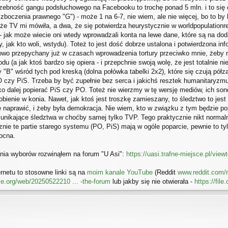
zebność gangu podsłuchowego na Facebooku to trochę ponad 5 mln. i to się od 
boczenia prawnego "G") - może 1 na 6-7, nie wiem, ale nie więcej, bo to by ba
, że TV mi mówiła, a dwa, że się potwierdza heurystycznie w worldpopulation
 jak może wiecie oni wtedy wprowadzali konta na lewe dane, które są na dod
, jak kto woli, wstydu). Toteż to jest dość dobrze ustalona i potwierdzona in
 nowo przepychany już w czasach wprowadzenia tortury przeciwko mnie, żeby 
odu (a jak ktoś bardzo się opiera - i przepchnie swoją wolę, że jest totalnie
"B" wśród tych pod kreską (dolna połówka tabelki 2x2), które się czują półzami
 czy PiS. Trzeba by być zupełnie bez serca i jakichś resztek humanitaryzmu
o dalej popierać PiS czy PO. Toteż nie wierzmy w tę wersję mediów, ich son
obienie w konia. Nawet, jak ktoś jest troszkę zamieszany, to śledztwo to jest
skę naprawić, i żeby była demokracja. Nie wiem, kto w związku z tym będzie p
unikające śledztwa w choćby samej tylko TVP. Tego praktycznie nikt normalny
ie te partie starego systemu (PO, PiS) mają w ogóle poparcie, pewnie to t
ocna.
nia wyborów rozwinąłem na forum "U Asi":
https://uasi.trafne-miejsce.pl/view
rnetu to stosowne linki są na
moim kanale YouTube
(Reddit
www.reddit.com/r
ve.org/web/20250522210 ... -the-forum
lub jakby się nie otwierała -
https://fi