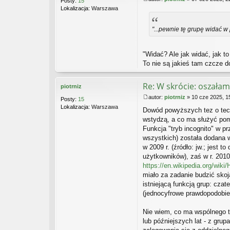
Posty:
15
P
Lokalizacja:
Warszawa
o
s
t
"...pewnie tę grupę widać w 
"Widać? Ale jak widać, jak t
To nie są jakieś tam czcze 
Re: W skrócie: oszałam
piotrniz
autor:
piotrniz
»
10 cze 2025, 1
Posty:
15
P
Lokalizacja:
Warszawa
Dowód powyższych tez o tech
o
s
wstydzą, a co ma służyć po
t
Funkcja "tryb incognito" w p
wszystkich) została dodana w
w 2009 r. (źródło: jw.; jes
użytkowników), zaś w r. 201
https://en.wikipedia.org/wiki/
miało za zadanie budzić skoj
istniejącą funkcją grup: cza
(jednocyfrowe prawdopodobie
Nie wiem, co ma wspólnego tr
lub późniejszych lat - z gru