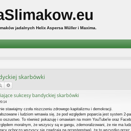
aSlimakow.eu
maków jadalnych Helix Aspersa Müller i Maxima.
dyckiej skarbówki
iające sukcesy bandyckiej skarbówki
20:14
ie stawiajmy czoła niszczeniu zdrowego kapitalizmu i demokracji.
łszowane i ludziom wmawia się, że pod względem poparcia jest system 2-par
est to oszustwo. To również pokazuję i omawiam na moim YouTube'ie oraz Fa
względem moralnym, że wszyscy są w gangu, zdemoralizowani, że nie ma ludzi
racy ochoczo wszyscy się zgadzają na przestępstwa), że to wszystko przez z