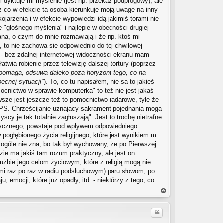
i dyktuje mi myślenie (jest np. przekaz podprogowy), ale
ez co w efekcie ta osoba kierunkuje moją uwagę na inny
jarzenia i w efekcie wypowiedzi idą jakimiś torami nie
e "głośnego myślenia" i najlepie w obecności drugiej
wana, o czym do mnie rozmawiają i że np. ktoś mi
, to nie zachowa się odpowiednio do tej chwilowej
 - bez zdalnej internetowej widoczności ekranu mam
łatwia robienie przez telewizję dalszej tortury (poprzez
 pomaga, odsuwa daleko poza horyzont tego, co na
ecnej sytuacji"
). To, co tu napisałem, nie są to jakieś
mocnictwo w sprawie komputerka" to też nie jest jakaś
awsze jest jeszcze też to pomocnictwo radarowe, tyle że
). PS. Chrześcijanie uznający sakrament pojednania mogą
scy je tak totalnie zagłuszają". Jest to trochę nietrafne
aktycznego, powstaje pod wpływem odpowiedniego
pogłębionego życia religijnego, które jest wynikiem m.
 ogóle nie zna, bo tak był wychowany, że po Pierwszej
zie ma jakiś tam rozum praktyczny, ale jest on
łużbie jego celom życiowym, które z religią mogą nie
ymi raz po raz w radiu podsłuchowym) paru słowom, po
 emocji, które już opadły, itd. - niektórzy z tego, co
a
gó
Cytuj
rę