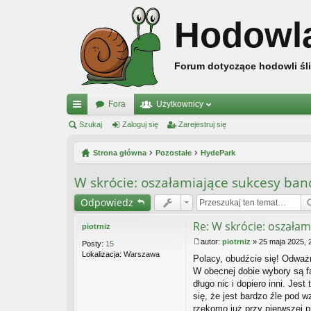
Hodowl
Forum dotyczące hodowli śli
Fora
Użytkownicy
ię
Szukaj
Zaloguj się
Zarejestruj się
ce
Strona główna
Pozostałe
HydePark
j
W skrócie: oszałamiające sukcesy ban
…
Odpowiedz
Re: W skrócie: oszałam
piotrniz
autor:
piotrniz
»
25 maja 2025, 
Posty:
15
P
Lokalizacja:
Warszawa
Polacy, obudźcie się! Odważn
o
s
W obecnej dobie wybory są fa
t
długo nic i dopiero inni. J
się, że jest bardzo źle pod 
rzekomo już przy pierwszej p