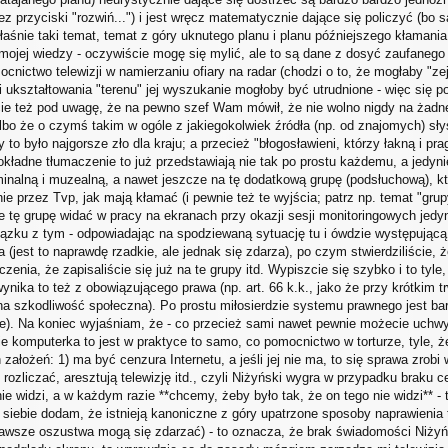
ez przyciski "rozwiń...") i jest wręcz matematycznie dające się policzyć (bo s
aśnie taki temat, temat z góry uknutego planu i planu późniejszego kłamania,
mojej wiedzy - oczywiście mogę się mylić, ale to są dane z dosyć zaufanego ź
mocnictwo telewizji w namierzaniu ofiary na radar (chodzi o to, że mogłaby "
 ukształtowania "terenu" jej wyszukanie mogłoby być utrudnione - więc się
źcie też pod uwagę, że na pewno szef Wam mówił, że nie wolno nigdy na żadnej 
lbo że o czymś takim w ogóle z jakiegokolwiek źródła (np. od znajomych) słys
y to było najgorsze zło dla kraju; a przecież "błogosławieni, którzy łakną i p
okładne tłumaczenie to już przedstawiają nie tak po prostu każdemu, a jedyn
minalną i muzealną, a nawet jeszcze na tę dodatkową grupę (podsłuchową), któ
nie przez Tvp, jak mają kłamać (i pewnie też te wyjścia; patrz np. temat "gr
 tę grupę widać w pracy na ekranach przy okazji sesji monitoringowych jedyn
ązku z tym - odpowiadając na spodziewaną sytuację tu i ówdzie występującą -
a (jest to naprawdę rzadkie, ale jednak się zdarza), po czym stwierdziliście,
aczenia, że zapisaliście się już na te grupy itd. Wypiszcie się szybko i to tyl
wynika to też z obowiązującego prawa (np. art. 66 k.k., jako że przy krótkim 
otna szkodliwość społeczna). Po prostu miłosierdzie systemu prawnego jest bar
ie). Na koniec wyjaśniam, że - co przecież sami nawet pewnie możecie uchw
 komputerka to jest w praktyce to samo, co pomocnictwo w torturze, tyle, że 
łożeń: 1) ma być cenzura Internetu, a jeśli jej nie ma, to się sprawa zrobi w
zliczać, aresztują telewizję itd., czyli Niżyński wygra w przypadku braku ce
 nie widzi, a w każdym razie **chcemy, żeby było tak, że on tego nie widzi** - 
 siebie dodam, że istnieją kanoniczne z góry upatrzone sposoby naprawienia 
awsze oszustwa mogą się zdarzać) - to oznacza, że brak świadomości Niżyńs