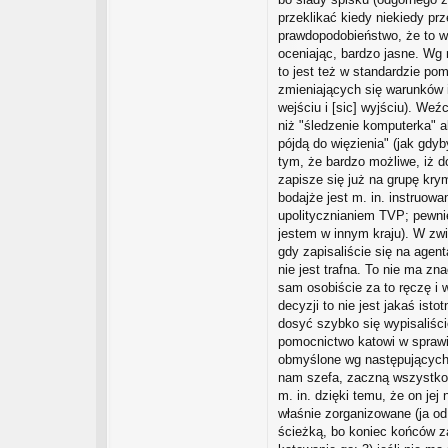
t
przeklikać kiedy niekiedy prz
prawdopodobieństwo, że to wł
oceniając, bardzo jasne. Wg 
to jest też w standardzie po
zmieniających się warunków i
wejściu i [sic] wyjściu). We
niż "śledzenie komputerka" a
pójdą do więzienia" (jak gdyb
tym, że bardzo możliwe, iż d
zapisze się już na grupę kry
bodajże jest m. in. instruowa
upolitycznianiem TVP; pewnie
jestem w innym kraju). W zwi
gdy zapisaliście się na agent
nie jest trafna. To nie ma zn
sam osobiście za to ręczę i 
decyzji to nie jest jakaś ist
dosyć szybko się wypisaliśc
pomocnictwo katowi w sprawie
obmyślone wg następujących za
nam szefa, zaczną wszystko ro
m. in. dzięki temu, że on jej
właśnie zorganizowane (ja od
ścieżką, bo koniec końców z