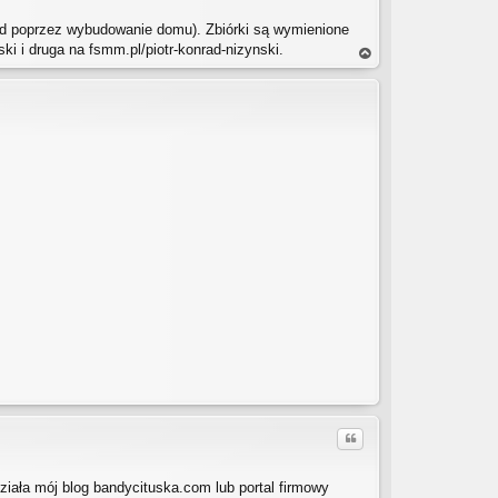
d poprzez wybudowanie domu). Zbiórki są wymienione
ski i druga na fsmm.pl/piotr-konrad-nizynski.
a
gó
rę
Cytuj
ziała mój blog bandycituska.com lub portal firmowy