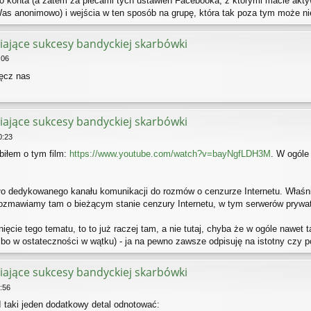
go konta (a zatem za plecami tych ustawień Facebooka, z którymi macie akty
as anonimowo) i wejścia w ten sposób na grupę, która tak poza tym może nie
iające sukcesy bandyckiej skarbówki
:06
męcz nas
iające sukcesy bandyckiej skarbówki
0:23
biłem o tym film:
https://www.youtube.com/watch?v=bayNgfLDH3M
. W ogóle 
o dedykowanego kanału komunikacji do rozmów o cenzurze Internetu. Właśni
ozmawiamy tam o bieżącym stanie cenzury Internetu, w tym serwerów prywa
nięcie tego tematu, to to już raczej tam, a nie tutaj, chyba że w ogóle nawet 
lbo w ostateczności w wątku) - ja na pewno zawsze odpisuję na istotny czy po
iające sukcesy bandyckiej skarbówki
:56
 taki jeden dodatkowy detal odnotować: