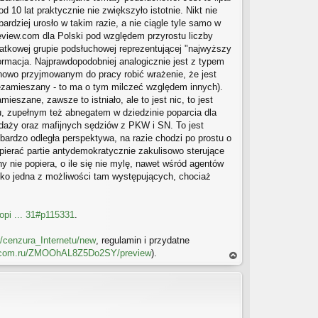
10 lat praktycznie nie zwiększyło istotnie. Nikt nie
rdziej urosło w takim razie, a nie ciągle tyle samo w
review.com dla Polski pod względem przyrostu liczby
atkowej grupie podsłuchowej reprezentującej "najwyższy
formacja. Najprawdopodobniej analogicznie jest z typem
nowo przyjmowanym do pracy robić wrażenie, że jest
 niezamieszany - to ma o tym milczeć względem innych).
eszane, zawsze to istniało, ale to jest nic, to jest
, zupełnym też abnegatem w dziedzinie poparcia dla
daży oraz mafijnych sędziów z PKW i SN. To jest
 bardzo odległa perspektywa, na razie chodzi po prostu o
opierać partie antydemokratycznie zakulisowo sterujące
 nie popiera, o ile się nie mylę, nawet wśród agentów
ylko jedna z możliwości tam występujących, chociaż
topi ... 31#p115331
.
/cenzura_Internetu/new
, regulamin i przydatne
le.com.ru/ZMOOhAL8Z5Do2SY/preview
).
a
gó
rę