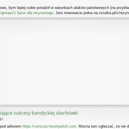
wo, bym lepiej sobie poradził w warunkach ataków państwowych (na przykła
/groups/1.5proc.dla.nizynskiego
. Jest mianowicie jedna na zrzutka.pl/z/nizyn
iające sukcesy bandyckiej skarbówki
:37
 pod adresem
https://cenzura.forumpolish.com
. Można tam zgłaszać, że nie d