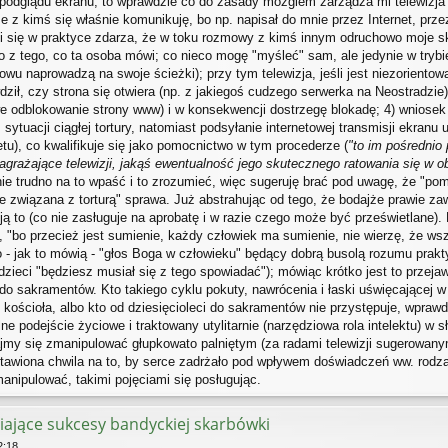
a podglądu ekranu, to wprawdzie co do zasady mózgiem zarządza mi telewizja 
e z kimś się właśnie komunikuję, bo np. napisał do mnie przez Internet, prz
 i się w praktyce zdarza, że w toku rozmowy z kimś innym odruchowo moje sko
ko z tego, co ta osoba mówi; co nieco mogę "myśleć" sam, ale jedynie w trybi
owu naprowadzą na swoje ścieżki); przy tym telewizja, jeśli jest niezoriento
ził, czy strona się otwiera (np. z jakiegoś cudzego serwerka na Neostradzie)
we odblokowanie strony www) i w konsekwencji dostrzegę blokadę; 4) wniosek
sytuacji ciągłej tortury, natomiast podsyłanie internetowej transmisji ekranu u
u), co kwalifikuje się jako pomocnictwo w tym procederze (
"to im pośrednio
zagrażające telewizji, jakąś ewentualność jego skutecznego ratowania się w ob
znie trudno na to wpaść i to zrozumieć, więc sugeruję brać pod uwagę, że "po
nie związana z torturą" sprawa. Już abstrahując od tego, że bodajże prawie z
ją to (co nie zasługuje na aprobatę i w razie czego może być prześwietlane
e, "bo przecież jest sumienie, każdy człowiek ma sumienie, nie wierzę, że wszy
ko - jak to mówią - "głos Boga w człowieku" będący dobrą busolą rozumu pr
ieci "będziesz musiał się z tego spowiadać"); mówiąc krótko jest to przejaw 
do sakramentów. Kto takiego cyklu pokuty, nawrócenia i łaski uświęcającej w
kościoła, albo kto od dziesięcioleci do sakramentów nie przystępuje, wprawd
e podejście życiowe i traktowany utylitarnie (narzędziowa rola intelektu) w s
dajmy się zmanipulować głupkowato palniętym (za radami telewizji sugerowan
tawiona chwila na to, by serce zadrżało pod wpływem doświadczeń ww. rodzaju,
nipulować, takimi pojęciami się posługując.
iające sukcesy bandyckiej skarbówki
2:18