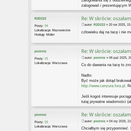
zalogowania się z oddzielne
zalogowań i prezentującym W
Re: W skrócie: oszałam
R2D222
autor:
R2D222
»
20 sie 2025, 15
Posty:
34
P
Lokalizacja:
Mazowieckie
człowieku daj na tacę i nie 
o
Hoduję:
Müller
s
t
Re: W skrócie: oszałam
piotrniz
autor:
piotrniz
»
06 paź 2025, 2
Posty:
15
P
Lokalizacja:
Warszawa
Co do dawania na tacę to zro
o
s
t
Nadto:
Być może jak dotąd brakował
http://www.cenzura.fora.pl
. R
Jeśli kogoś interesuje pociąg
tutaj prywatne wiadomości (a
Re: W skrócie: oszałam
piotrniz
autor:
piotrniz
»
04 sty 2026, 21
Posty:
15
P
Lokalizacja:
Warszawa
Chciałbym się przypomnieć. I
o