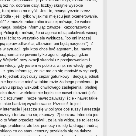
ą też np. dobrane daty, liczby) skrajnie wysokie
 tutaj miano na myśli. Jest to, heurystycznie rzecz
ródła - jeśli tylko w jakimś miejscu jest okamerowanie,
zejść" z muszki radaru albo inaczej mówiąc, że wobec
 pomaga, bodajże informując zawsze i każdorazowo o
Policji itp. mówić, że ci agenci robią cokolwiek więcej
zeliście; to wszystko się wyklucza, "bo oni inaczej
ragną sprawiedliwości, albowiem oni będą nasyceni"). Z
ie w sytuacji, gdy ktoś chce być agentem, ba, nawet
rą normalnie pewnie tylko agenci oglądają i gdzie
upy Wejście" przy okazji skandalu z przejmowaniem i
ie wtedy, gdy jestem w pobliżu, a np. nie wtedy, gdy
 z góry informuję, że nie ma co się martwić w sytuacji,
 że to jednak zbyt duży ciężar gatunkowy i decyzja jednak
e, nie będziecie mieć w takim razie żadnego problemu - ja
trwaniu sprawy wskutek chwilowego zaślepienia i błędnej
dzo duże i w efekcie nie będziecie nawet skazani (jeśli
ycić rozumem i może nawet zauważyliście - nawet takie
takie bardziej wyrafinowane. Przecież to jest
 Internecie i jeszcze się w polityce coś ruszy i aresztują
nzury i tortura mu się skończy; 2) cenzura Internetu jest
to to Wam przecież mówili, że ja nie widzę, że to jest tak
tego problemu, ale bez pomocy nie idę tą drogą i trudną
kiego co do stanu cenzury przekłada się na dalsze