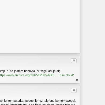
Cytuj
rump"? "bo jestem bandyta"?), więc ładuje się
ttps://web.archive.org/web/20250526081 ... rum.cloud/
.
a
gó
Cytuj
rę
dzeniu komputerka (podobnie też telefonu komórkowego),
naczne (wspominam je po kolei na blogu, trzeba tam się