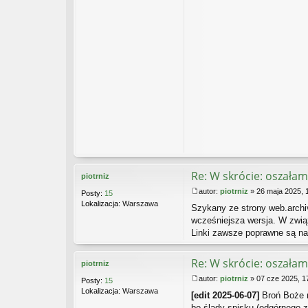
Re: W skrócie: oszałam
piotrniz
autor:
piotrniz
»
26 maja 2025, 
Posty:
15
P
Lokalizacja:
Warszawa
Szykany ze strony web.archive
o
s
wcześniejsza wersja. W związ
t
Linki zawsze poprawne są na
Re: W skrócie: oszałam
piotrniz
autor:
piotrniz
»
07 cze 2025, 1
Posty:
15
P
Lokalizacja:
Warszawa
[edit 2025-06-07]
Broń Boże n
o
s
bo ślady spisku (odgórnego z