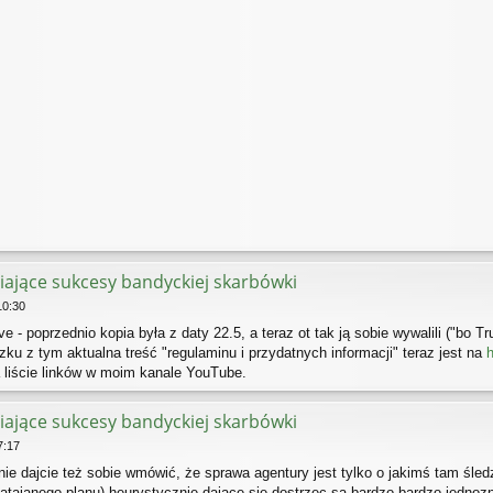
iające sukcesy bandyckiej skarbówki
10:30
 - poprzednio kopia była z daty 22.5, a teraz ot tak ją sobie wywalili ("bo T
ku z tym aktualna treść "regulaminu i przydatnych informacji" teraz jest na
h
 liście linków w moim kanale YouTube.
iające sukcesy bandyckiej skarbówki
7:17
ie dajcie też sobie wmówić, że sprawa agentury jest tylko o jakimś tam śle
atajanego planu) heurystycznie dające się dostrzec są bardzo bardzo jednoz