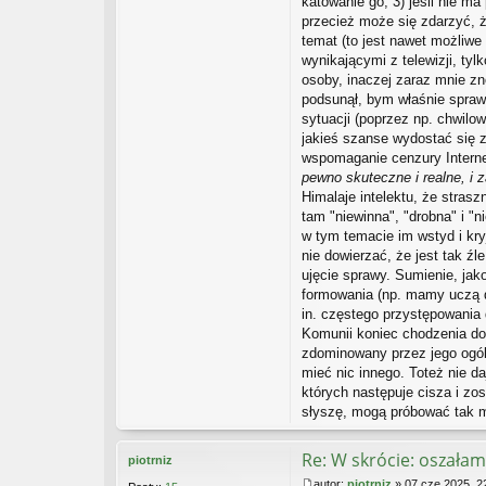
katowanie go; 3) jeśli nie m
przecież może się zdarzyć, ż
temat (to jest nawet możliwe
wynikającymi z telewizji, tyl
osoby, inaczej zaraz mnie zn
podsunął, bym właśnie sprawd
sytuacji (poprzez np. chwilo
jakieś szanse wydostać się z 
wspomaganie cenzury Internet
pewno skuteczne i realne, i 
Himalaje intelektu, że stras
tam "niewinna", "drobna" i "
w tym temacie im wstyd i kry
nie dowierzać, że jest tak źl
ujęcie sprawy. Sumienie, ja
formowania (np. mamy uczą dz
in. częstego przystępowania 
Komunii koniec chodzenia do 
zdominowany przez jego ogóln
mieć nic innego. Toteż nie 
których następuje cisza i zos
słyszę, mogą próbować tak ma
Re: W skrócie: oszałam
piotrniz
autor:
piotrniz
»
07 cze 2025, 2