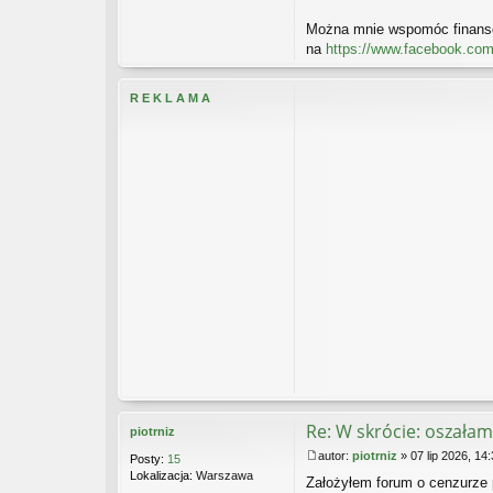
s
t
Można mnie wspomóc finanso
na
https://www.facebook.com
R E K L A M A
Re: W skrócie: oszałam
piotrniz
autor:
piotrniz
»
07 lip 2026, 14
Posty:
15
P
Lokalizacja:
Warszawa
Założyłem forum o cenzurze
o