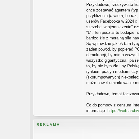
Przykładowo, rzeczywista lic
chce zostawać agentem (typ z
przybliżeniu (a wiem, bo raz
userów Facebooka w 2024 r. -
szczebel wtajemniczenia" czy
"L". Ten podział to bodajże
bardzo źle z moralną siłą nar
Są wprawdzie jakieś tam typy 
żaden powód, by popierać PO
demokracji, by mimo wszystk
wszystko gigantyczna lipa i r
to, by nie było źle i by Pol
rynkiem pracy i mediami czy 
(skorumpowanych) niekonieczn
może nawet umiarkowanie m
Przykładowo, temat fałszowa
Co do pomocy z cenzurą Inte
informacje:
https://web.archi
R E K L A M A