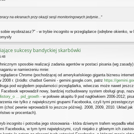
pracy na ekranach przy okazji sesji monitoringowych jedynie..."
o sobie wyobrażasz?" - w trybie incognito w przeglądarce (odrębne okienko, 
domysły
iające sukcesy bandyckiej skarbówki
5:48
nicznym sposobie realizacji zadania agentów w postaci pisania (wg zasady)
maganiu w namierzeniu mnie:
rzeglądarce Chrome (pochodzącej od amerykańskiego giganta biznesu interneto
 2008 r. (źródło: chatbot Gemini - gemini.google.com, patrz
https://gemini.g
t to druga pod względem popularności przeglądarka, wówczas może nawet jesz
0 Facebook wprowadził nowy, bardziej rozbudowany system obsługi grup, naz
History_o ... pid_growth
- w połowie akapitu 9 pod nagłówkiem 2006-2012; pisa
arzenia nie tylko z największymi grupami Facebooka, czyli tymi przestępczym
tem (choć pewnie wprowadzili to jeszcze później). 2008, 2009, 2010. Układ ja
ństwo w procentach).
yb incognito i potrzeba jego stosowania - która dziwnym trafem wypadła wła
pami Facebooka, w tym tymi największymi, czyli niejako z głównym ich zastosow