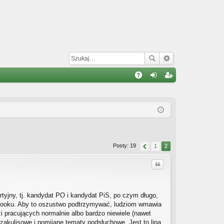
W
A
al
ar
Q
og
ej
uj
es
si
tru
Posty: 19
1
2
ę
j
Cytuj
si
ę
tyjny, tj. kandydat PO i kandydat PiS, po czym długo,
cebooku. Aby to oszustwo podtrzymywać, ludziom wmawia
 pracujących normalnie albo bardzo niewiele (nawet
akulisowe i pomijane tematy podsłuchowe. Jest to lipa.