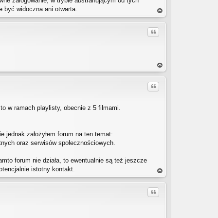
wne zalogowanie, w trybie abstrahującym od tych
 być widoczna ani otwarta.
a
gó
Cytuj
rę
a
gó
Cytuj
rę
to w ramach playlisty, obecnie z 5 filmami.
e jednak założyłem forum na ten temat:
tnych oraz serwisów społecznościowych.
tamto forum nie działa, to ewentualnie są też jeszcze
tencjalnie istotny kontakt.
a
gó
Cytuj
rę