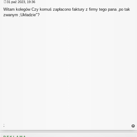
31 paź 2023, 19:36
P
Witam kolegów Czy komuś zapłacono faktury z firmy tego pana ,po tak
o
s
zwanym ;Układzie"?
t
;
a
gó