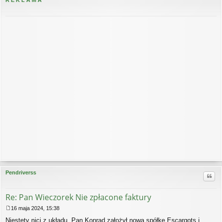
R E K L A M A
rę
Pendriverss
Cytu
Re: Pan Wieczorek Nie zpłacone faktury
16 maja 2024, 15:38
P
Niestety nici z układu. Pan Konrad założył nową spółkę Escargots i
o