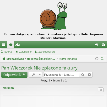
Forum dotyczące hodowli ślimaków jadalnych Helix Aspersa
Müller i Maxima.
ię
Szukaj
or
ży
Zaloguj się
Zarejestruj się
al
ar
ce
Strona główna
a
tk
Hodowla ślimaków Helix Aspersa Müller / Maxima
Prawo i finanse
og
ej
zu
j
o
uj
es
Pan Wieczorek Nie zpłacone faktury
kaj
…
w
si
tru
Odpowiedz
ni
ę
j
Posty: 2 • Strona
1
z
1
cy
si
markppp
Cytu
ę