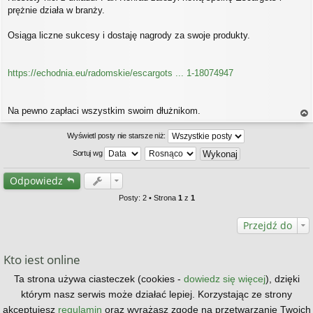
s
prężnie działa w branży.
t
Osiąga liczne sukcesy i dostaję nagrody za swoje produkty.
https://echodnia.eu/radomskie/escargots ... 1-18074947
Na pewno zapłaci wszystkim swoim dłużnikom.
a
gó
Wyświetl posty nie starsze niż:
rę
Sortuj wg
Odpowiedz
Posty: 2 • Strona
1
z
1
Przejdź do
Kto jest online
Użytkownicy przeglądający to forum: Obecnie na forum nie ma żadnego
Ta strona używa ciasteczek (cookies -
dowiedz się więcej
), dzięki
zarejestrowanego użytkownika i 1 gość
którym nasz serwis może działać lepiej. Korzystając ze strony
Strona główna
Kontakt z nami
Zespół administracyjny
akceptujesz
regulamin
oraz wyrażasz zgodę na przetwarzanie Twoich