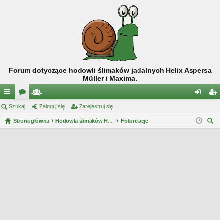
Forum dotyczące hodowli ślimaków jadalnych Helix Aspersa
Müller i Maxima.
ię
Szukaj
or
ży
Zaloguj się
Zarejestruj się
al
ar
ce
Strona główna
a
tk
Hodowla ślimaków Helix Aspersa Müller / Maxima
Fotorelacje
og
ej
zu
j
o
uj
es
kaj
…
w
si
tru
ni
ę
j
cy
si
ę