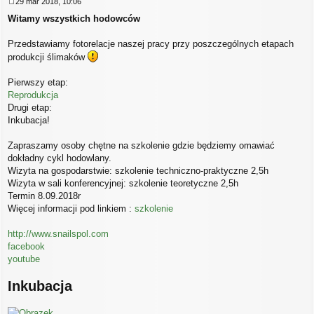
29 mar 2018, 10:06
P
Witamy wszystkich hodowców
o
s
t
Przedstawiamy fotorelacje naszej pracy przy poszczególnych etapach
produkcji ślimaków
Pierwszy etap:
Reprodukcja
Drugi etap:
Inkubacja!
Zapraszamy osoby chętne na szkolenie gdzie będziemy omawiać
dokładny cykl hodowlany.
Wizyta na gospodarstwie: szkolenie techniczno-praktyczne 2,5h
Wizyta w sali konferencyjnej: szkolenie teoretyczne 2,5h
Termin 8.09.2018r
Więcej informacji pod linkiem :
szkolenie
http://www.snailspol.com
facebook
youtube
Inkubacja