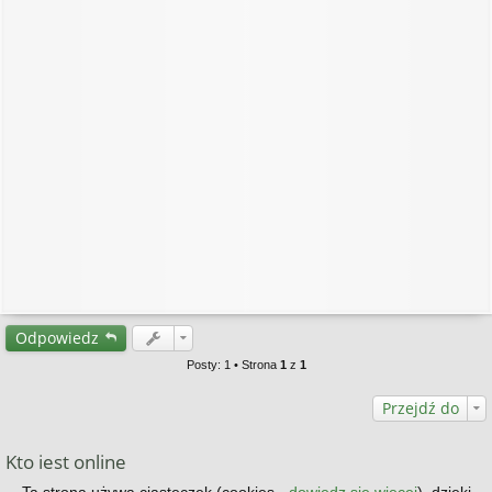
Odpowiedz
Posty: 1 • Strona
1
z
1
Przejdź do
Kto jest online
Użytkownicy przeglądający to forum: Obecnie na forum nie ma żadnego