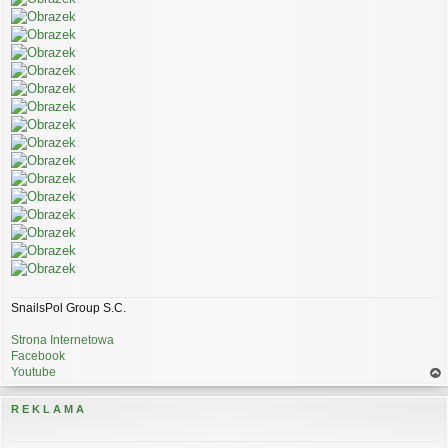
SnailsPol Group S.C.
Strona Internetowa
Facebook
Youtube
a
gó
R E K L A M A
rę