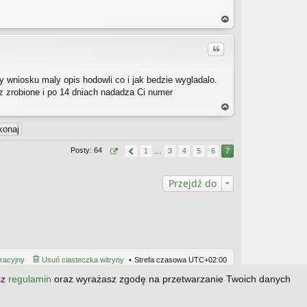
a
gó
Cytuj
rę
 wniosku maly opis hodowli co i jak bedzie wygladalo.
 zrobione i po 14 dniach nadadza Ci numer
a
gó
rę
Posty: 64
1
…
3
4
5
6
7
Przejdź do
tracyjny
Usuń ciasteczka witryny
Strefa czasowa
UTC+02:00
sz
regulamin
oraz wyrażasz zgodę na przetwarzanie Twoich danych