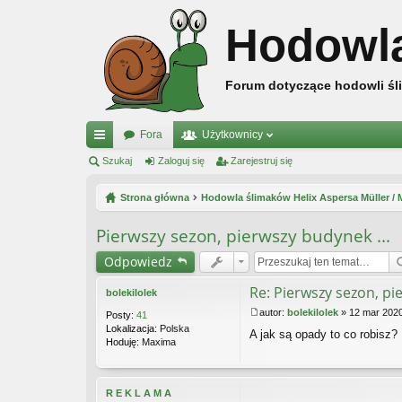
Hodowl
Forum dotyczące hodowli śli
Fora
Użytkownicy
ię
Szukaj
Zaloguj się
Zarejestruj się
ce
Strona główna
Hodowla ślimaków Helix Aspersa Müller /
j
Pierwszy sezon, pierwszy budynek ...
…
Odpowiedz
Re: Pierwszy sezon, pi
bolekilolek
autor:
bolekilolek
»
12 mar 2020
Posty:
41
P
Lokalizacja:
Polska
A jak są opady to co robisz?
o
Hoduję:
Maxima
s
t
R E K L A M A