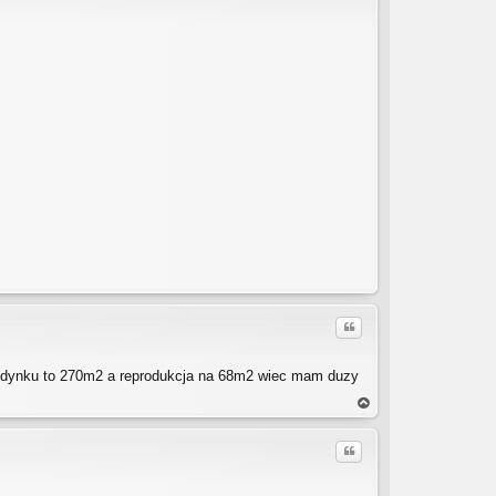
Cytuj
budynku to 270m2 a reprodukcja na 68m2 wiec mam duzy
a
gó
Cytuj
rę