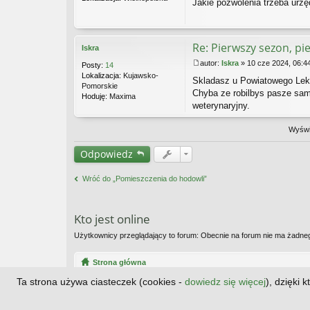
Jakie pozwolenia trzeba urz
o
s
t
Re: Pierwszy sezon, pi
Iskra
autor:
Iskra
»
10 cze 2024, 06:4
Posty:
14
P
Lokalizacja:
Kujawsko-
Skladasz u Powiatowego Lekar
o
Pomorskie
s
Chyba ze robilbys pasze sam
Hoduję:
Maxima
t
weterynaryjny.
Wyświe
Odpowiedz
Wróć do „Pomieszczenia do hodowli”
Kto jest online
Użytkownicy przeglądający to forum: Obecnie na forum nie ma żadne
Strona główna
Ta strona używa ciasteczek (cookies -
dowiedz się więcej
), dzięki 