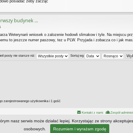
ędowo posiadać żeby zacząć
erwszy budynek ...
4
za Weterynarii wniosek o zalozenie hodowli slimakow i tyle. Na miejscu przy
emu to jeszcze numer paszowy, tez u PLW. Przyjada i zobacza co i jak masz
tl posty nie starsze niż:
Sortuj wg
go zarejestrowanego użytkownika i 1 gość
Kontakt z nami
Zespół adminis
którym nasz serwis może działać lepiej. Korzystając ze strony akceptuje
Technologię dostarcza
phpBB
® Forum Software © phpBB Limited | Style by
Arty
osobowych.
Rozumiem i wyrażam zgodę
Polski pakiet językowy dostarcza
phpBB.pl