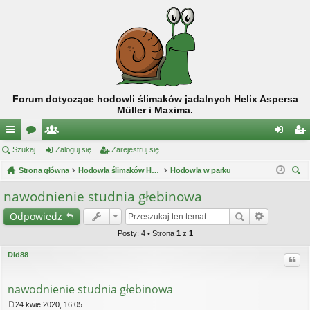
Forum dotyczące hodowli ślimaków jadalnych Helix Aspersa
Müller i Maxima.
ię
Szukaj
or
ży
Zaloguj się
Zarejestruj się
al
ar
ce
Strona główna
a
tk
Hodowla ślimaków Helix Aspersa Müller / Maxima
Hodowla w parku
og
ej
zu
j
o
uj
es
nawodnienie studnia głebinowa
kaj
…
w
si
tru
Odpowiedz
ni
ę
j
Posty: 4 • Strona
1
z
1
cy
si
Did88
Cytu
ę
nawodnienie studnia głebinowa
24 kwie 2020, 16:05