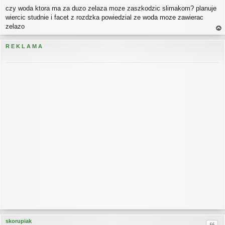
P
czy woda ktora ma za duzo zelaza moze zaszkodzic slimakom? planuje
o
s
wiercic studnie i facet z rozdzka powiedzial ze woda moze zawierac
t
zelazo
a
gó
R E K L A M A
rę
skorupiak
Cytu