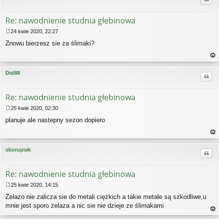
Re: nawodnienie studnia głebinowa
24 kwie 2020, 22:27
P
Znowu bierzesz sie za ślimaki?
o
s
t
a
gó
Did88
Cytu
rę
Re: nawodnienie studnia głebinowa
25 kwie 2020, 02:30
P
planuje ale nastepny sezon dopiero
o
s
t
a
gó
skorupiak
Cytu
rę
Re: nawodnienie studnia głebinowa
25 kwie 2020, 14:15
P
Żelazo nie zalicza sie do metali ciężkich a takie metale są szkodliwe,u
o
s
mnie jest sporo żelaza a nic sie nie dzieje ze ślimakami
t
a